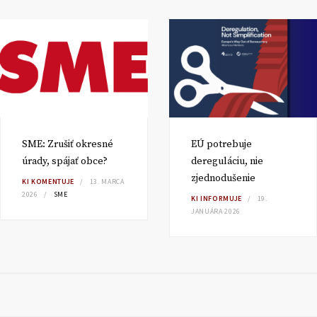
SME: Zrušiť okresné
EÚ potrebuje
úrady, spájať obce?
dereguláciu, nie
zjednodušenie
KI KOMENTUJE
13. MARCA
2026
SME
KI INFORMUJE
19.
JANUÁRA 2026