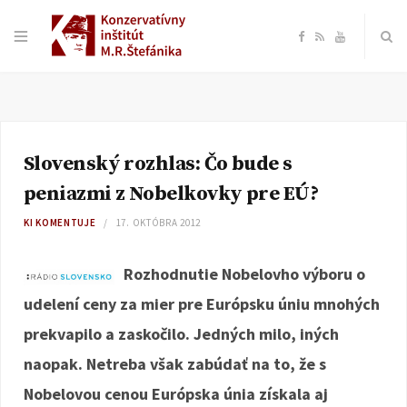
F
R
Y
a
S
o
c
S
u
Slovenský rozhlas: Čo bude s
e
T
peniazmi z Nobelkovky pre EÚ?
b
u
KI KOMENTUJE
17. OKTÓBRA 2012
o
b
Rozhodnutie Nobelovho výboru o
udelení ceny za mier pre Európsku úniu mnohých
o
e
prekvapilo a zaskočilo. Jedných milo, iných
k
naopak. Netreba však zabúdať na to, že s
Nobelovou cenou Európska únia získala aj