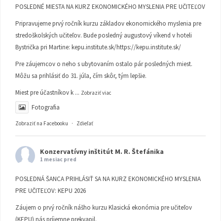
POSLEDNÉ MIESTA NA KURZ EKONOMICKÉHO MYSLENIA PRE UČITEĽOV
Pripravujeme prvý ročník kurzu základov ekonomického myslenia pre
stredoškolských učiteľov. Bude posledný augustový víkend v hoteli
Bystrička pri Martine:
kepu.institute.sk/https://kepu.institute.sk/
Pre záujemcov o neho s ubytovaním ostalo pár posledných miest.
Môžu sa prihlásiť do 31. júla, čím skôr, tým lepšie.
Miest pre účastníkov k
...
Zobraziť viac
Fotografia
Zobraziť na Facebooku
·
Zdieľať
Konzervatívny inštitút M. R. Štefánika
1 mesiac pred
POSLEDNÁ ŠANCA PRIHLÁSIŤ SA NA KURZ EKONOMICKÉHO MYSLENIA
PRE UČITEĽOV: KEPU 2026
Záujem o prvý ročník nášho kurzu Klasická ekonómia pre učiteľov
(KEPU) nás príjemne prekvapil.