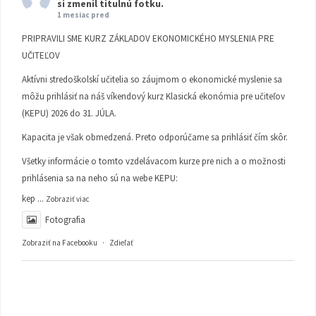
si zmenil titulnú fotku.
1 mesiac pred
PRIPRAVILI SME KURZ ZÁKLADOV EKONOMICKÉHO MYSLENIA PRE
UČITEĽOV
Aktívni stredoškolskí učitelia so záujmom o ekonomické myslenie sa
môžu prihlásiť na náš víkendový kurz Klasická ekonómia pre učiteľov
(KEPU) 2026 do 31. JÚLA.
Kapacita je však obmedzená. Preto odporúčame sa prihlásiť čím skôr.
Všetky informácie o tomto vzdelávacom kurze pre nich a o možnosti
prihlásenia sa na neho sú na webe KEPU:
kep
...
Zobraziť viac
Fotografia
Zobraziť na Facebooku
·
Zdieľať