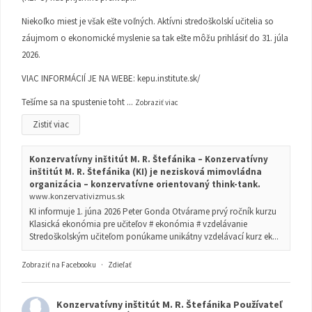
Niekoľko miest je však ešte voľných. Aktívni stredoškolskí učitelia so
záujmom o ekonomické myslenie sa tak ešte môžu prihlásiť do 31. júla
2026.
VIAC INFORMÁCIÍ JE NA WEBE:
kepu.institute.sk/
Tešíme sa na spustenie toht
...
Zobraziť viac
Zistiť viac
Konzervatívny inštitút M. R. Štefánika – Konzervatívny
inštitút M. R. Štefánika (KI) je nezisková mimovládna
organizácia – konzervatívne orientovaný think-tank.
www.konzervativizmus.sk
KI informuje 1. júna 2026 Peter Gonda Otvárame prvý ročník kurzu
Klasická ekonómia pre učiteľov # ekonómia # vzdelávanie
Stredoškolským učiteľom ponúkame unikátny vzdelávací kurz ek...
Zobraziť na Facebooku
·
Zdieľať
Konzervatívny inštitút M. R. Štefánika
Používateľ