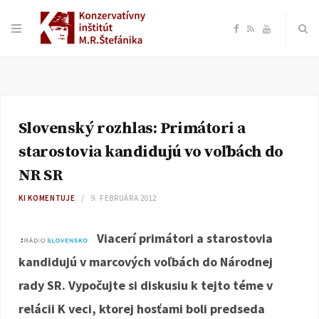
F
R
Y
a
S
o
c
S
u
Slovenský rozhlas: Primátori a
e
T
starostovia kandidujú vo voľbách do
b
u
NR SR
KI KOMENTUJE
9. FEBRUÁRA 2012
o
b
Viacerí primátori a starostovia
o
e
kandidujú v marcových voľbách do Národnej
k
rady SR. Vypočujte si diskusiu k tejto téme v
relácii K veci, ktorej hosťami boli predseda