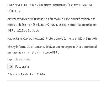
PRIPRAVILI SME KURZ ZÁKLADOV EKONOMICKÉHO MYSLENIA PRE
UČITEĽOV
Aktívni stredoškolskí učitelia so záujmom o ekonomické myslenie sa
môžu prihlásiť na náš víkendový kurz Klasická ekonómia pre učiteľov
(KEPU) 2026 do 31. JÚLA.
Kapacita je však obmedzená. Preto odporúčame sa prihlásiť čím skôr.
Všetky informácie o tomto vzdelávacom kurze pre nich a o možnosti
prihlásenia sa na neho sú na webe KEPU:
kep
...
Zobraziť viac
Fotografia
Zobraziť na Facebooku
·
Zdieľať