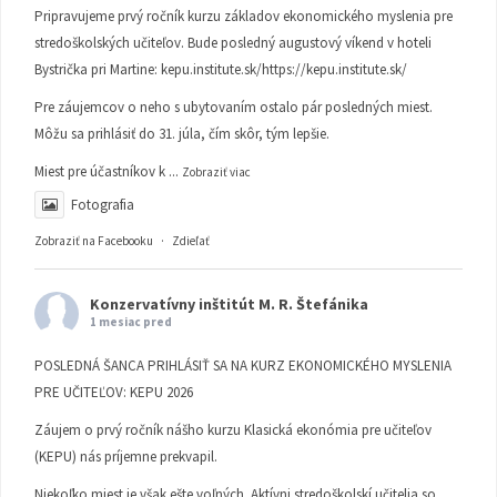
Pripravujeme prvý ročník kurzu základov ekonomického myslenia pre
stredoškolských učiteľov. Bude posledný augustový víkend v hoteli
Bystrička pri Martine:
kepu.institute.sk/https://kepu.institute.sk/
Pre záujemcov o neho s ubytovaním ostalo pár posledných miest.
Môžu sa prihlásiť do 31. júla, čím skôr, tým lepšie.
Miest pre účastníkov k
...
Zobraziť viac
Fotografia
Zobraziť na Facebooku
·
Zdieľať
Konzervatívny inštitút M. R. Štefánika
1 mesiac pred
POSLEDNÁ ŠANCA PRIHLÁSIŤ SA NA KURZ EKONOMICKÉHO MYSLENIA
PRE UČITEĽOV: KEPU 2026
Záujem o prvý ročník nášho kurzu Klasická ekonómia pre učiteľov
(KEPU) nás príjemne prekvapil.
Niekoľko miest je však ešte voľných. Aktívni stredoškolskí učitelia so