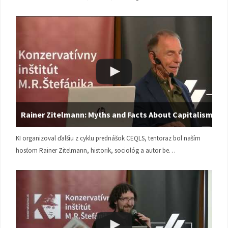
Rainer Zitelmann: Myths and Facts About Capitalism
KI organizoval ďalšiu z cyklu prednášok CEQLS, tentoraz bol naším
hosťom Rainer Zitelmann, historik, sociológ a autor be…