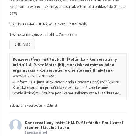
záujmom o ekonomické myslenie sa tak ešte môžu prihlásiť do 31. júla
2026.
VIAC INFORMÁCIÍ JE NA WEBE:
kepu.institute.sk/
Tešíme sa na spustenie toht
...
Zobraziť viac
Zistiť viac
Konzervatívny inštitút M. R. Štefánika – Konzervatívny
inštitút M. R. Štefánika (KI) je nezisková mimovládna
organizácia – konzervatívne orientovaný think-tank.
www.konzervativizmus.sk
KI informuje 1. júna 2026 Peter Gonda Otvárame prvý ročník kurzu
Klasická ekonómia pre učiteľov # ekonómia # vzdelávanie
Stredoškolským učiteľom ponúkame unikátny vzdelávací kurz ek...
Zobraziť na Facebooku
·
Zdieľať
Konzervatívny inštitút M. R. Štefánika
Používateľ
si zmenil titulnú fotku.
1 mesiac pred