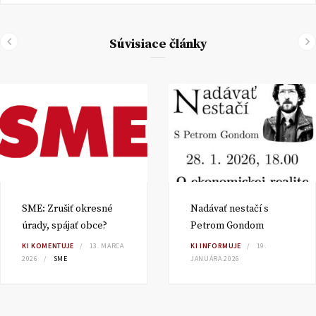
Súvisiace články
SME: Zrušiť okresné
Nadávať nestačí s
úrady, spájať obce?
Petrom Gondom
KI KOMENTUJE
13. MARCA
KI INFORMUJE
19.
2026
SME
JANUÁRA 2026