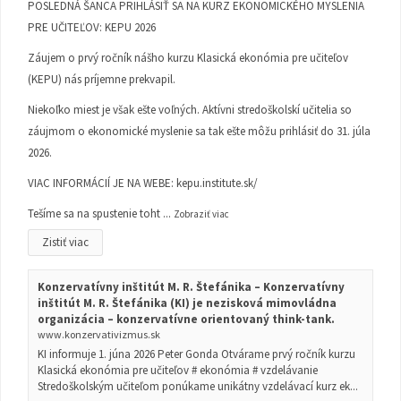
POSLEDNÁ ŠANCA PRIHLÁSIŤ SA NA KURZ EKONOMICKÉHO MYSLENIA
PRE UČITEĽOV: KEPU 2026
Záujem o prvý ročník nášho kurzu Klasická ekonómia pre učiteľov
(KEPU) nás príjemne prekvapil.
Niekoľko miest je však ešte voľných. Aktívni stredoškolskí učitelia so
záujmom o ekonomické myslenie sa tak ešte môžu prihlásiť do 31. júla
2026.
VIAC INFORMÁCIÍ JE NA WEBE:
kepu.institute.sk/
Tešíme sa na spustenie toht
...
Zobraziť viac
Zistiť viac
Konzervatívny inštitút M. R. Štefánika – Konzervatívny
inštitút M. R. Štefánika (KI) je nezisková mimovládna
organizácia – konzervatívne orientovaný think-tank.
www.konzervativizmus.sk
KI informuje 1. júna 2026 Peter Gonda Otvárame prvý ročník kurzu
Klasická ekonómia pre učiteľov # ekonómia # vzdelávanie
Stredoškolským učiteľom ponúkame unikátny vzdelávací kurz ek...