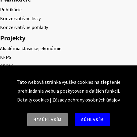
Publikácie
Konzervatívne listy
Konzervatívne pohľady
Projekty
Akadémia klasickej ekonómie
KEPS
CEQLS
Cena Dominika Tatarku
Táto webová stránka využíva cookies na zlepšenie
Cena Ernesta Valka
prehliadania webu a poskytovanie ďalších funkcií.
Študentská esej
Detaily cookies
|
Zásady ochrany osobných údajov
Deň daňového odbremenenia
NESÚHLASÍM
SÚHLASÍM
Nahor