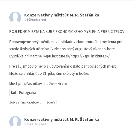
Konzervatívny inštitút M. R. Štefánika
1 týždeň pred
POSLEDNÉ MIESTA NA KURZ EKONOMICKÉHO MYSLENIA PRE UČITEĽOV
Pripravujeme prvý ročník kurzu základov ekonomického myslenia pre
stredoškolských učiteľov. Bude posledný augustový víkend v hoteli
Bystrička pri Martine:
kepu.institute.sk/https://kepu.institute.sk/
Pre záujemcov o neho s ubytovaním ostalo pár posledných miest.
Môžu sa prihlásiť do 31. júla, čím skôr, tým lepšie.
Miest pre účastníkov k
...
Zobraziť viac
Fotografia
Zobraziť na Facebooku
·
Zdieľať
Konzervatívny inštitút M. R. Štefánika
1 mesiac pred