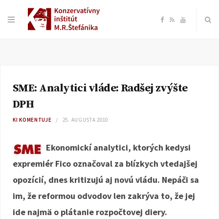
F
R
Y
a
S
o
c
S
u
SME: Analytici vláde: Radšej zvýšte
e
T
DPH
b
u
KI KOMENTUJE
25. AUGUSTA 2010
o
b
Ekonomickí analytici, ktorých kedysi
expremiér Fico označoval za blízkych vtedajšej
o
e
opozícií, dnes kritizujú aj novú vládu. Nepáči sa
k
im, že reformou odvodov len zakrýva to, že jej
ide najmä o plátanie rozpočtovej diery.