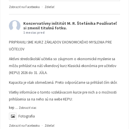
Zobraziť na Facebooku
·
Zdieľať
Konzervatívny inštitút M. R. Štefánika
Používateľ
si zmenil titulnú fotku.
1 mesiac pred
PRIPRAVILI SME KURZ ZÁKLADOV EKONOMICKÉHO MYSLENIA PRE
UČITEĽOV
Aktívni stredoškolskí učitelia so záujmom o ekonomické myslenie sa
môžu prihlásiť na náš víkendový kurz Klasická ekonómia pre učiteľov
(KEPU) 2026 do 31. JÚLA.
Kapacita je však obmedzená. Preto odporúčame sa prihlásiť čím skôr.
Všetky informácie o tomto vzdelávacom kurze pre nich a o možnosti
prihlásenia sa na neho sú na webe KEPU:
kep
...
Zobraziť viac
Fotografia
Zobraziť na Facebooku
·
Zdieľať