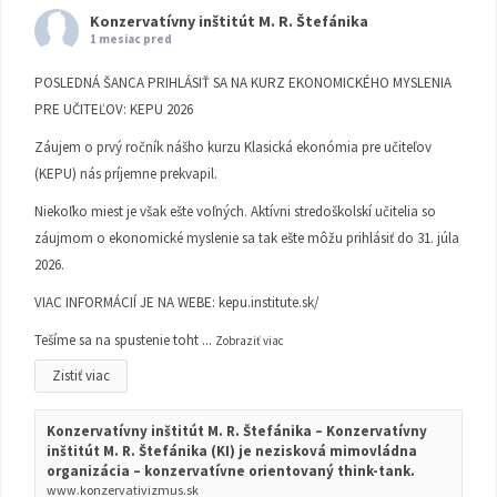
Konzervatívny inštitút M. R. Štefánika
1 mesiac pred
POSLEDNÁ ŠANCA PRIHLÁSIŤ SA NA KURZ EKONOMICKÉHO MYSLENIA
PRE UČITEĽOV: KEPU 2026
Záujem o prvý ročník nášho kurzu Klasická ekonómia pre učiteľov
(KEPU) nás príjemne prekvapil.
Niekoľko miest je však ešte voľných. Aktívni stredoškolskí učitelia so
záujmom o ekonomické myslenie sa tak ešte môžu prihlásiť do 31. júla
2026.
VIAC INFORMÁCIÍ JE NA WEBE:
kepu.institute.sk/
Tešíme sa na spustenie toht
...
Zobraziť viac
Zistiť viac
Konzervatívny inštitút M. R. Štefánika – Konzervatívny
inštitút M. R. Štefánika (KI) je nezisková mimovládna
organizácia – konzervatívne orientovaný think-tank.
www.konzervativizmus.sk