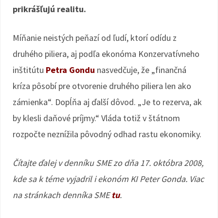
prikrášľujú realitu.
Míňanie neistých peňazí od ľudí, ktorí odídu z
druhého piliera, aj podľa ekonóma Konzervatívneho
inštitútu
Petra Gondu
nasvedčuje, že „finančná
kríza pôsobí pre otvorenie druhého piliera len ako
zámienka“. Dopĺňa aj ďalší dôvod. „Je to rezerva, ak
by klesli daňové príjmy.“ Vláda totiž v štátnom
rozpočte neznížila pôvodný odhad rastu ekonomiky.
Čítajte ďalej v denníku SME zo dňa 17. októbra 2008,
kde sa k téme vyjadril i ekonóm KI Peter Gonda. Viac
na stránkach denníka SME
tu
.