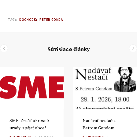
TAGY:
DÔCHODKY
PETER GONDA
Súvisiace články
SME: Zrušiť okresné
Nadávať nestačí s
úrady, spájať obce?
Petrom Gondom
KI KOMENTUJE
13. MARCA
KI INFORMUJE
19.