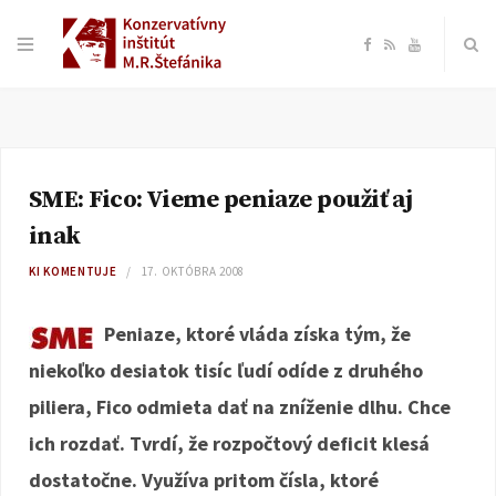
F
R
Y
a
S
o
c
S
u
SME: Fico: Vieme peniaze použiť aj
e
T
inak
b
u
KI KOMENTUJE
17. OKTÓBRA 2008
o
b
Peniaze, ktoré vláda získa tým, že
niekoľko desiatok tisíc ľudí odíde z druhého
o
e
piliera, Fico odmieta dať na zníženie dlhu. Chce
k
ich rozdať. Tvrdí, že rozpočtový deficit klesá
dostatočne. Využíva pritom čísla, ktoré