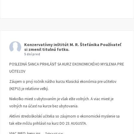
Konzervatívny inštitút M. R. Štefánika
Používateľ
si zmenil titulnú fotku.
5 dní pred
POSLEDNÁ ŠANCA PRIHLÁSIŤ SA KURZ EKONOMICKÉHO MYSLENIA PRE
UČITEĽOV
Záujem o prvý ročník nášho kurzu Klasická ekonómia pre učiteľov
(KEPU) je relatívne veľký.
Niekoľko miest s ubytovaním je však ešte voľných. A viac miest je
voľných na účasť na kurze bez ubytovania.
Aktívni stredoškolskí učitelia so záujmom o ekonomické myslenie sa
tak ešte môžu prihlásiť na kurz DO 23. AUGUSTA.
VIAC INFO:
kepu.ins
...
Zobraziť viac