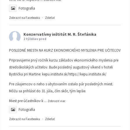
Fotografia
Zobraziť na Facebooku
·
Zdieľať
Konzervatívny inštitút M. R. Štefánika
2 týždňov pred
POSLEDNÉ MIESTA NA KURZ EKONOMICKÉHO MYSLENIA PRE UČITEĽOV
Pripravujeme prvý ročník kurzu základov ekonomického myslenia pre
stredoškolských učiteľov. Bude posledný augustový víkend v hoteli
Bystrička pri Martine:
kepu.institute.sk/https://kepu.institute.sk/
Pre záujemcov o neho s ubytovaním ostalo pár posledných miest.
Môžu sa prihlásiť do 31. júla, čím skôr, tým lepšie.
Miest pre účastníkov k
...
Zobraziť viac
Fotografia
Zobraziť na Facebooku
·
Zdieľať