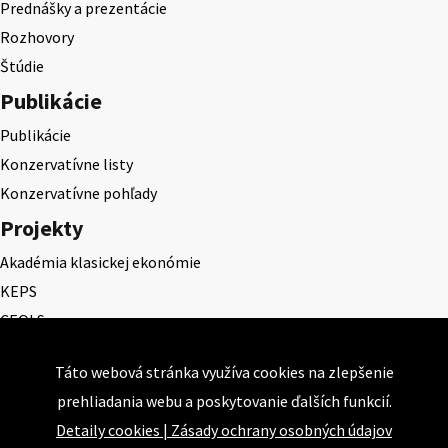
Prednášky a prezentácie
Rozhovory
Štúdie
Publikácie
Publikácie
Konzervatívne listy
Konzervatívne pohľady
Projekty
Akadémia klasickej ekonómie
KEPS
CEQLS
Cena Dominika Tatarku
Táto webová stránka využíva cookies na zlepšenie
Cena Ernesta Valka
prehliadania webu a poskytovanie ďalších funkcií.
Študentská esej
Detaily cookies
|
Zásady ochrany osobných údajov
Deň daňového odbremenenia