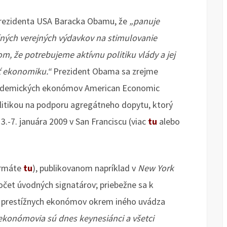
prezidenta USA Baracka Obamu, že
„panuje
ých verejných výdavkov na stimulovanie
m, že potrebujeme aktívnu politiku vlády a jej
ť ekonomiku.“
Prezident Obama sa zrejme
akademických ekonómov American Economic
olitikou na podporu agregátneho dopytu, ktorý
3.-7. januára 2009 v San Franciscu (viac
tu
alebo
formáte
tu
), publikovanom napríklad v
New York
počet úvodných signatárov; priebežne sa k
ch prestížnych ekonómov okrem iného uvádza
 ekonómovia sú dnes keynesiánci a všetci