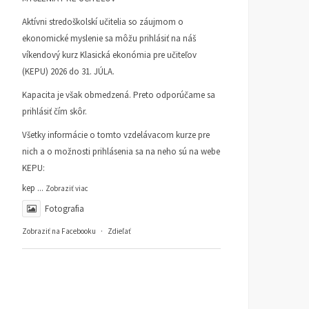
Aktívni stredoškolskí učitelia so záujmom o
ekonomické myslenie sa môžu prihlásiť na náš
víkendový kurz Klasická ekonómia pre učiteľov
(KEPU) 2026 do 31. JÚLA.
Kapacita je však obmedzená. Preto odporúčame sa
prihlásiť čím skôr.
Všetky informácie o tomto vzdelávacom kurze pre
nich a o možnosti prihlásenia sa na neho sú na webe
KEPU:
kep
...
Zobraziť viac
Fotografia
Zobraziť na Facebooku
·
Zdieľať