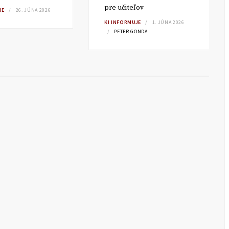
pre učiteľov
JE
26. JÚNA 2026
KI INFORMUJE
1. JÚNA 2026
PETER GONDA