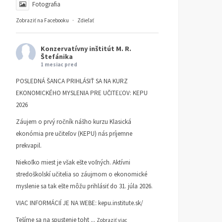
Fotografia
2026
Zobraziť na Facebooku
·
Zdieľať
Konzervatívny inštitút M. R.
Štefánika
1 mesiac pred
POSLEDNÁ ŠANCA PRIHLÁSIŤ SA NA KURZ
EKONOMICKÉHO MYSLENIA PRE UČITEĽOV: KEPU
2026
Záujem o prvý ročník nášho kurzu Klasická
ekonómia pre učiteľov (KEPU) nás príjemne
prekvapil.
Niekoľko miest je však ešte voľných. Aktívni
stredoškolskí učitelia so záujmom o ekonomické
myslenie sa tak ešte môžu prihlásiť do 31. júla 2026.
VIAC INFORMÁCIÍ JE NA WEBE:
kepu.institute.sk/
Tešíme sa na spustenie toht
...
Zobraziť viac