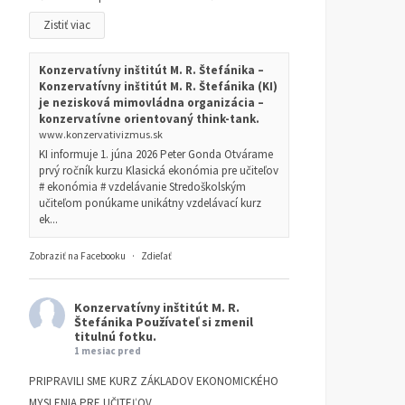
Zistiť viac
Konzervatívny inštitút M. R. Štefánika –
Konzervatívny inštitút M. R. Štefánika (KI)
je nezisková mimovládna organizácia –
konzervatívne orientovaný think-tank.
www.konzervativizmus.sk
KI informuje 1. júna 2026 Peter Gonda Otvárame
prvý ročník kurzu Klasická ekonómia pre učiteľov
# ekonómia # vzdelávanie Stredoškolským
učiteľom ponúkame unikátny vzdelávací kurz
ek...
Zobraziť na Facebooku
·
Zdieľať
Konzervatívny inštitút M. R.
Štefánika
Používateľ si zmenil
titulnú fotku.
1 mesiac pred
PRIPRAVILI SME KURZ ZÁKLADOV EKONOMICKÉHO
MYSLENIA PRE UČITEĽOV