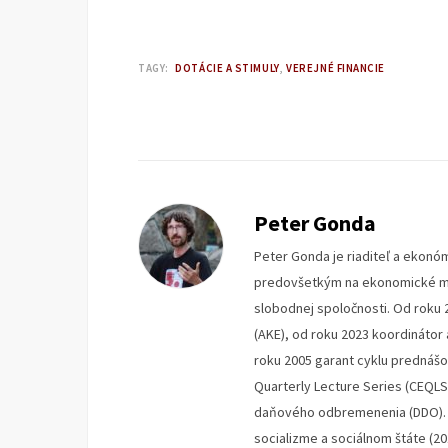
TAGY:
DOTÁCIE A STIMULY
VEREJNÉ FINANCIE
Peter Gonda
Peter Gonda je riaditeľ a ekonóm
predovšetkým na ekonomické mys
slobodnej spoločnosti. Od roku 
(AKE), od roku 2023 koordinátor
roku 2005 garant cyklu prednáš
Quarterly Lecture Series (CEQLS
daňového odbremenenia (DDO). V
socializme a sociálnom štáte (2