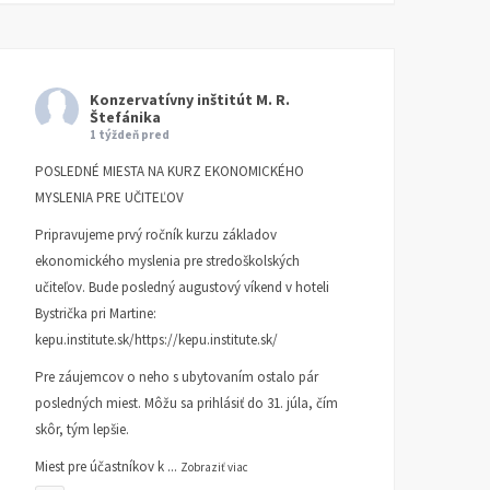
Konzervatívny inštitút M. R.
Štefánika
1 týždeň pred
POSLEDNÉ MIESTA NA KURZ EKONOMICKÉHO
MYSLENIA PRE UČITEĽOV
Pripravujeme prvý ročník kurzu základov
ekonomického myslenia pre stredoškolských
učiteľov. Bude posledný augustový víkend v hoteli
Bystrička pri Martine:
kepu.institute.sk/https://kepu.institute.sk/
Pre záujemcov o neho s ubytovaním ostalo pár
posledných miest. Môžu sa prihlásiť do 31. júla, čím
skôr, tým lepšie.
Mlieko & Med
Peter Zajac 80
Miest pre účastníkov k
...
Zobraziť viac
KI INFORMUJE
11. MÁJA 2026
KI INFORMUJE
3. FEBRUÁRA