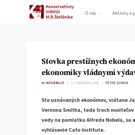
O nás
Aktivity a 
Stovka prestížnych ekonóm
ekonomiky vládnymi výda
KI INFORMUJE
5. FEBRUÁRA 2009
PETER GONDA
Sto uznávaných ekonómov, vrátane J
Vernona Smitha, teda troch nositeľov
vedy na pamiatku Alfreda Nobela, sa a
vyhlásenie Cato Institute.