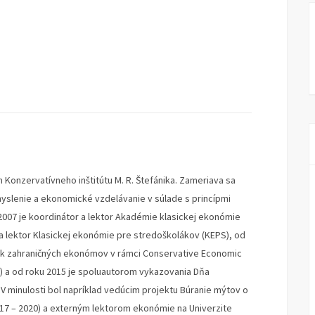
 Konzervatívneho inštitútu M. R. Štefánika. Zameriava sa
lenie a ekonomické vzdelávanie v súlade s princípmi
2007 je koordinátor a lektor Akadémie klasickej ekonómie
 a lektor Klasickej ekonómie pre stredoškolákov (KEPS), od
ok zahraničných ekonómov v rámci Conservative Economic
) a od roku 2015 je spoluautorom vykazovania Dňa
 minulosti bol napríklad vedúcim projektu Búranie mýtov o
017 – 2020) a externým lektorom ekonómie na Univerzite