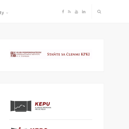
F
R
Y
L
ty
a
S
o
i
c
S
u
n
e
T
k
b
u
e
o
b
d
o
e
I
k
n