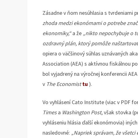
Zásadne v ňom nesúhlasia s tvrdeniami 
zhoda medzi ekonómami o potrebe značn
ekonomiky,“
a že
„nikto nepochybuje o to
ozdravný plán, ktorý pomôže naštartova
opiera o väčšinový súhlas uznávaných 
Association (AEA) s aktívnou fiskálnou p
bol vyjadrený na výročnej konferencii AEA 
v
The Economist
tu
).
Vo vyhlásení Cato Institute (viac v PDF 
Times
a
Washington Post
, však stovka (
vyhláseniu hlásia ďalší ekonómovia) iný
nasledovné:
„Napriek správam, že všetci