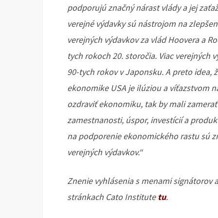
podporujú značný nárast vlády a jej zaťa
verejné výdavky sú nástrojom na zlepšen
verejných výdavkov za vlád Hoovera a Ro
tych rokoch 20. storočia. Viac verejných 
90-tych rokov v Japonsku. A preto idea,
ekonomike USA je ilúziou a víťazstvom ná
ozdraviť ekonomiku, tak by mali zamerať
zamestnanosti, úspor, investícií a produkc
na podporenie ekonomického rastu sú zní
verejných výdavkov.“
Znenie vyhlásenia s menami signátorov a
stránkach Cato Institute
tu
.