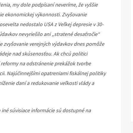
ženia, my dole podpísaní neveríme, že vyššie
ie ekonomickej výkonnosti. Zvyšovanie
osevelta nedostalo USA z Veľkej depresie v 30-
výdavkov nevyriešilo ani „stratené desaťročie“
 že zvyšovanie verejných výdavkov dnes pomôže
deje nad skúsenosťou. Ak chcú politici
 reformy na odstránenie prekážok tvorbe
ii. Najúčinnejšími opatreniami fiskálnej politiky
ženie daní a redukovanie veľkosti vlády a
 iné súvisiace informácie sú dostupné na