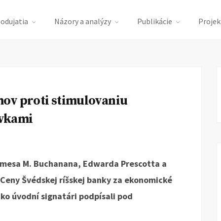
podujatia
Názory a analýzy
Publikácie
Projek
ov proti stimulovaniu
vkami
amesa M. Buchanana, Edwarda Prescotta a
 Ceny Švédskej ríšskej banky za ekonomické
ko úvodní signatári podpísali pod