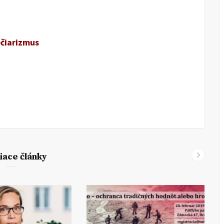
ečiarizmus
iace články