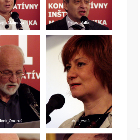
iga Malinová
Ernest Valko
dimír Ondruš
Ľuba Lesná