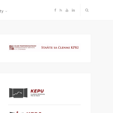
F
R
Y
L
ty
a
S
o
i
c
S
u
n
e
T
k
b
u
e
o
b
d
o
e
I
k
n