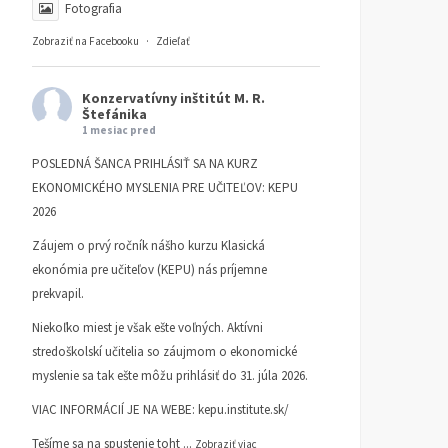
Fotografia
Zobraziť na Facebooku
·
Zdieľať
Konzervatívny inštitút M. R.
Štefánika
1 mesiac pred
POSLEDNÁ ŠANCA PRIHLÁSIŤ SA NA KURZ
EKONOMICKÉHO MYSLENIA PRE UČITEĽOV: KEPU
2026
Záujem o prvý ročník nášho kurzu Klasická
ekonómia pre učiteľov (KEPU) nás príjemne
prekvapil.
Niekoľko miest je však ešte voľných. Aktívni
stredoškolskí učitelia so záujmom o ekonomické
myslenie sa tak ešte môžu prihlásiť do 31. júla 2026.
VIAC INFORMÁCIÍ JE NA WEBE:
kepu.institute.sk/
Tešíme sa na spustenie toht
...
Zobraziť viac