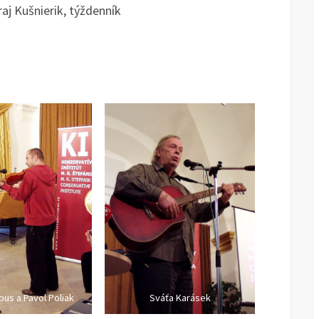
raj Kušnierik, týždenník
us a Pavol Poliak
Sváťa Karásek