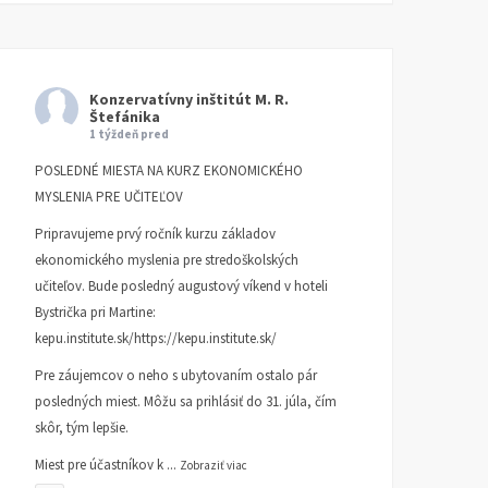
Konzervatívny inštitút M. R.
Štefánika
1 týždeň pred
POSLEDNÉ MIESTA NA KURZ EKONOMICKÉHO
MYSLENIA PRE UČITEĽOV
Pripravujeme prvý ročník kurzu základov
ekonomického myslenia pre stredoškolských
učiteľov. Bude posledný augustový víkend v hoteli
Bystrička pri Martine:
kepu.institute.sk/https://kepu.institute.sk/
Pre záujemcov o neho s ubytovaním ostalo pár
posledných miest. Môžu sa prihlásiť do 31. júla, čím
skôr, tým lepšie.
Miest pre účastníkov k
...
Zobraziť viac