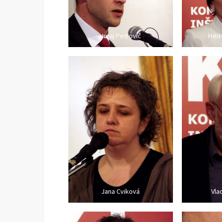
Juraj Petrovič
Hedv
Jana Cviková
Vla