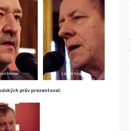
niel Hevier
László Szigeti
udských práv prezentoval: