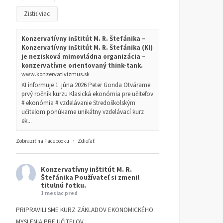
Zistiť viac
Konzervatívny inštitút M. R. Štefánika –
Konzervatívny inštitút M. R. Štefánika (KI)
je nezisková mimovládna organizácia –
konzervatívne orientovaný think-tank.
www.konzervativizmus.sk
KI informuje 1. júna 2026 Peter Gonda Otvárame
prvý ročník kurzu Klasická ekonómia pre učiteľov
# ekonómia # vzdelávanie Stredoškolským
učiteľom ponúkame unikátny vzdelávací kurz
ek...
Zobraziť na Facebooku
·
Zdieľať
Konzervatívny inštitút M. R.
Štefánika
Používateľ si zmenil
titulnú fotku.
1 mesiac pred
PRIPRAVILI SME KURZ ZÁKLADOV EKONOMICKÉHO
MYSLENIA PRE UČITEĽOV