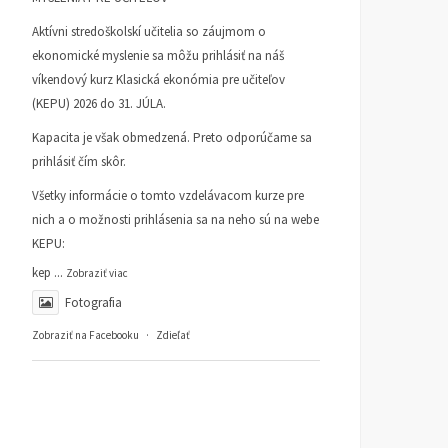
Aktívni stredoškolskí učitelia so záujmom o
ekonomické myslenie sa môžu prihlásiť na náš
víkendový kurz Klasická ekonómia pre učiteľov
(KEPU) 2026 do 31. JÚLA.
Kapacita je však obmedzená. Preto odporúčame sa
prihlásiť čím skôr.
Všetky informácie o tomto vzdelávacom kurze pre
nich a o možnosti prihlásenia sa na neho sú na webe
KEPU:
kep
...
Zobraziť viac
Fotografia
Zobraziť na Facebooku
·
Zdieľať