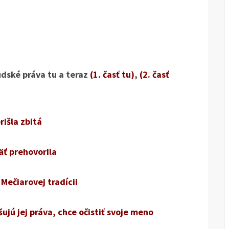
dské práva tu a teraz
(1. časť tu)
,
(2. časť
rišla zbitá
äť prehovorila
k Mečiarovej tradícii
šujú jej práva, chce očistiť svoje meno