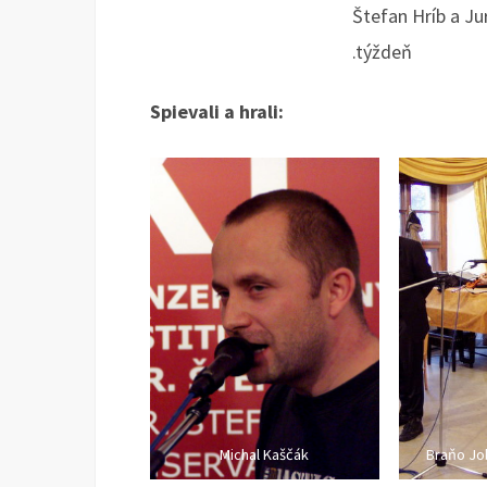
Štefan Hríb a Ju
.týždeň
Spievali a hrali:
Michal Kaščák
Braňo Job