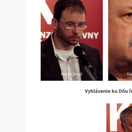
Martin Dinuš
Da
Vyhlásenie ku Dňu ľ