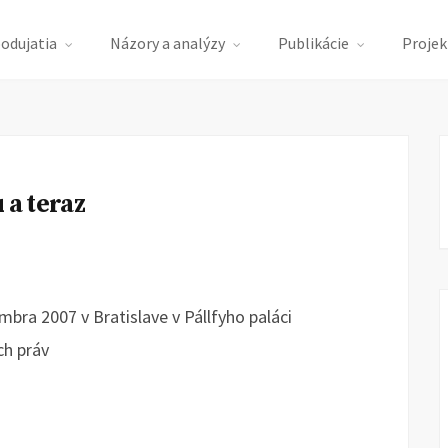
podujatia
Názory a analýzy
Publikácie
Projek
 a teraz
bra 2007 v Bratislave v Pállfyho paláci
ch práv