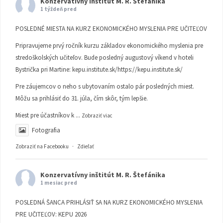
Konzervatívny inštitút M. R. Štefánika
1 týždeň pred
POSLEDNÉ MIESTA NA KURZ EKONOMICKÉHO MYSLENIA PRE UČITEĽOV
Pripravujeme prvý ročník kurzu základov ekonomického myslenia pre
stredoškolských učiteľov. Bude posledný augustový víkend v hoteli
Bystrička pri Martine:
kepu.institute.sk/https://kepu.institute.sk/
Pre záujemcov o neho s ubytovaním ostalo pár posledných miest.
Môžu sa prihlásiť do 31. júla, čím skôr, tým lepšie.
Miest pre účastníkov k
...
Zobraziť viac
Fotografia
Zobraziť na Facebooku
·
Zdieľať
Konzervatívny inštitút M. R. Štefánika
1 mesiac pred
POSLEDNÁ ŠANCA PRIHLÁSIŤ SA NA KURZ EKONOMICKÉHO MYSLENIA
PRE UČITEĽOV: KEPU 2026