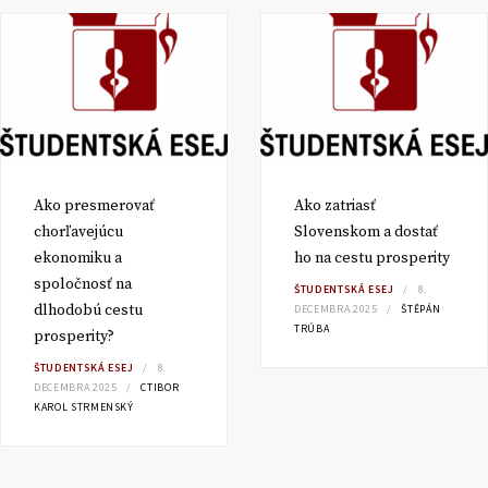
Ako presmerovať
Ako zatriasť
chorľavejúcu
Slovenskom a dostať
ekonomiku a
ho na cestu prosperity
spoločnosť na
ŠTUDENTSKÁ ESEJ
8.
dlhodobú cestu
DECEMBRA 2025
ŠTĚPÁN
TRÚBA
prosperity?
ŠTUDENTSKÁ ESEJ
8.
DECEMBRA 2025
CTIBOR
KAROL STRMENSKÝ