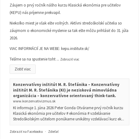
Záujem o prvý ročník nášho kurzu Klasická ekonómia pre učiteľov
(KEPU) nás príjemne prekvapil.
Niekoľko miest je však ešte voľných. Aktívni stredoškolskí učitelia so
záujmom o ekonomické myslenie sa tak ešte môžu prihlásiť do 31. júla
2026.
VIAC INFORMÁCIÍ JE NA WEBE:
kepu.institute.sk/
Tešíme sa na spustenie toht
...
Zobraziť viac
Zistiť viac
Konzervatívny inštitút M. R. Štefánika – Konzervatívny
inštitút M. R. Štefánika (KI) je nezisková mimovládna
organizácia – konzervatívne orientovaný think-tank.
www.konzervativizmus.sk
KI informuje 1. júna 2026 Peter Gonda Otvárame prvý ročník kurzu
Klasická ekonómia pre učiteľov # ekonómia # vzdelávanie
Stredoškolským učiteľom ponúkame unikátny vzdelávací kurz ek...
Zobraziť na Facebooku
·
Zdieľať