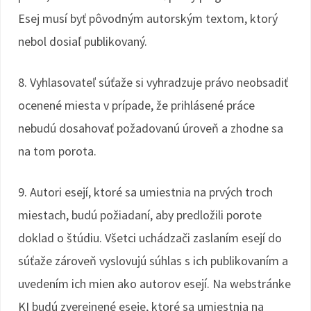
Esej musí byť pôvodným autorským textom, ktorý
nebol dosiaľ publikovaný.
8. Vyhlasovateľ súťaže si vyhradzuje právo neobsadiť
ocenené miesta v prípade, že prihlásené práce
nebudú dosahovať požadovanú úroveň a zhodne sa
na tom porota.
9. Autori esejí, ktoré sa umiestnia na prvých troch
miestach, budú požiadaní, aby predložili porote
doklad o štúdiu. Všetci uchádzači zaslaním esejí do
súťaže zároveň vyslovujú súhlas s ich publikovaním a
uvedením ich mien ako autorov esejí. Na webstránke
KI budú zverejnené eseje, ktoré sa umiestnia na