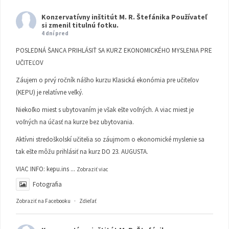
Konzervatívny inštitút M. R. Štefánika
Používateľ
si zmenil titulnú fotku.
4 dní pred
POSLEDNÁ ŠANCA PRIHLÁSIŤ SA KURZ EKONOMICKÉHO MYSLENIA PRE
UČITEĽOV
Záujem o prvý ročník nášho kurzu Klasická ekonómia pre učiteľov
(KEPU) je relatívne veľký.
Niekoľko miest s ubytovaním je však ešte voľných. A viac miest je
voľných na účasť na kurze bez ubytovania.
Aktívni stredoškolskí učitelia so záujmom o ekonomické myslenie sa
tak ešte môžu prihlásiť na kurz DO 23. AUGUSTA.
VIAC INFO:
kepu.ins
...
Zobraziť viac
Fotografia
Zobraziť na Facebooku
·
Zdieľať