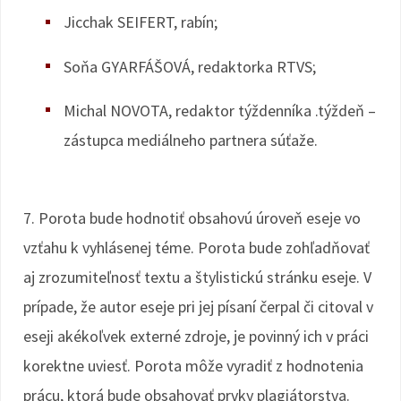
Jicchak SEIFERT, rabín;
Soňa GYARFÁŠOVÁ, redaktorka RTVS;
Michal NOVOTA, redaktor týždenníka .týždeň –
zástupca mediálneho partnera súťaže.
7. Porota bude hodnotiť obsahovú úroveň eseje vo
vzťahu k vyhlásenej téme. Porota bude zohľadňovať
aj zrozumiteľnosť textu a štylistickú stránku eseje. V
prípade, že autor eseje pri jej písaní čerpal či citoval v
eseji akékoľvek externé zdroje, je povinný ich v práci
korektne uviesť. Porota môže vyradiť z hodnotenia
prácu, ktorá bude obsahovať prvky plagiátorstva.