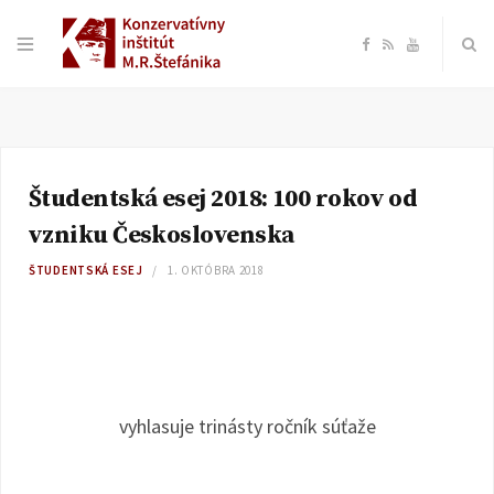
F
R
Y
a
S
o
c
S
u
Študentská esej 2018: 100 rokov od
e
T
vzniku Československa
b
u
ŠTUDENTSKÁ ESEJ
1. OKTÓBRA 2018
o
b
o
e
vyhlasuje trinásty ročník súťaže
k