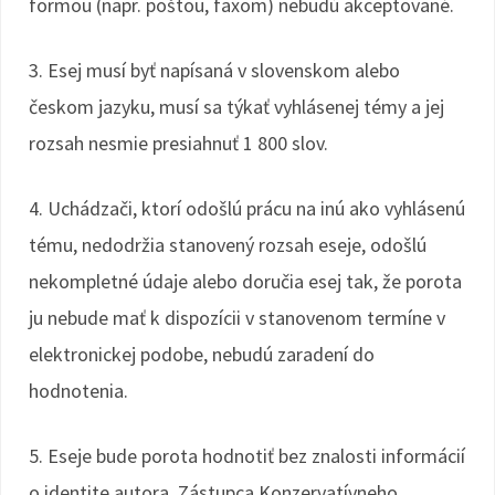
formou (napr. poštou, faxom) nebudú akceptované.
3. Esej musí byť napísaná v slovenskom alebo
českom jazyku, musí sa týkať vyhlásenej témy a jej
rozsah nesmie presiahnuť 1 800 slov.
4. Uchádzači, ktorí odošlú prácu na inú ako vyhlásenú
tému, nedodržia stanovený rozsah eseje, odošlú
nekompletné údaje alebo doručia esej tak, že porota
ju nebude mať k dispozícii v stanovenom termíne v
elektronickej podobe, nebudú zaradení do
hodnotenia.
5. Eseje bude porota hodnotiť bez znalosti informácií
o identite autora. Zástupca Konzervatívneho