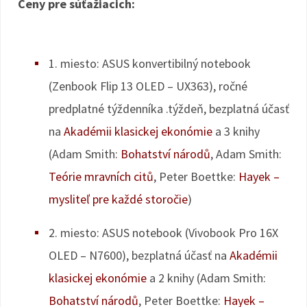
Ceny pre súťažiacich:
1. miesto: ASUS konvertibilný notebook
(Zenbook Flip 13 OLED – UX363), ročné
predplatné týždenníka .týždeň, bezplatná účasť
na
Akadémii klasickej ekonómie
a 3 knihy
(Adam Smith:
Bohatství národů
, Adam Smith:
Teórie mravních citů
, Peter Boettke:
Hayek –
mysliteľ pre každé storočie
)
2. miesto: ASUS notebook (Vivobook Pro 16X
OLED – N7600), bezplatná účasť na
Akadémii
klasickej ekonómie
a 2 knihy (Adam Smith:
Bohatství národů
, Peter Boettke:
Hayek –