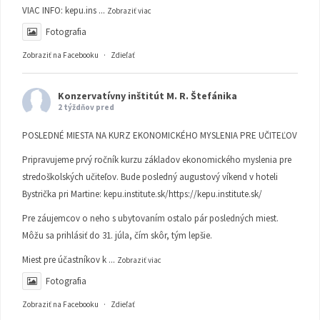
VIAC INFO:
kepu.ins
...
Zobraziť viac
Fotografia
Zobraziť na Facebooku
·
Zdieľať
Konzervatívny inštitút M. R. Štefánika
2 týždňov pred
POSLEDNÉ MIESTA NA KURZ EKONOMICKÉHO MYSLENIA PRE UČITEĽOV
Pripravujeme prvý ročník kurzu základov ekonomického myslenia pre
stredoškolských učiteľov. Bude posledný augustový víkend v hoteli
Bystrička pri Martine:
kepu.institute.sk/https://kepu.institute.sk/
Pre záujemcov o neho s ubytovaním ostalo pár posledných miest.
Môžu sa prihlásiť do 31. júla, čím skôr, tým lepšie.
Miest pre účastníkov k
...
Zobraziť viac
Fotografia
Zobraziť na Facebooku
·
Zdieľať