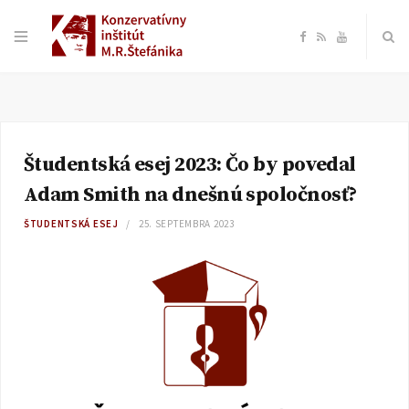
F
R
Y
a
S
o
c
S
u
Študentská esej 2023: Čo by povedal
e
T
Adam Smith na dnešnú spoločnosť?
b
u
ŠTUDENTSKÁ ESEJ
25. SEPTEMBRA 2023
o
b
o
e
k