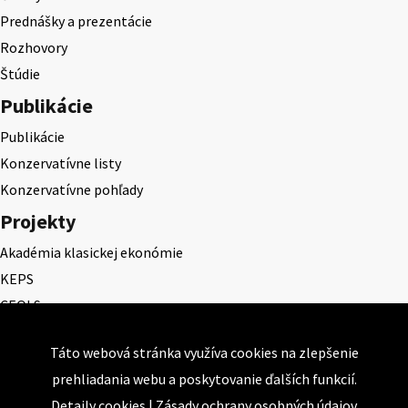
Prednášky a prezentácie
Rozhovory
Štúdie
Publikácie
Publikácie
Konzervatívne listy
Konzervatívne pohľady
Projekty
Akadémia klasickej ekonómie
KEPS
CEQLS
Cena Dominika Tatarku
Táto webová stránka využíva cookies na zlepšenie
Cena Ernesta Valka
prehliadania webu a poskytovanie ďalších funkcií.
Študentská esej
Detaily cookies
|
Zásady ochrany osobných údajov