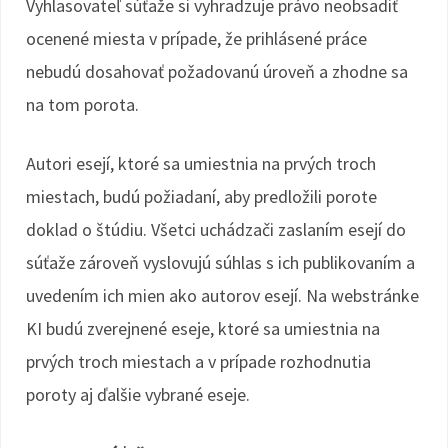
Vyhlasovateľ súťaže si vyhradzuje právo neobsadiť
ocenené miesta v prípade, že prihlásené práce
nebudú dosahovať požadovanú úroveň a zhodne sa
na tom porota.
Autori esejí, ktoré sa umiestnia na prvých troch
miestach, budú požiadaní, aby predložili porote
doklad o štúdiu. Všetci uchádzači zaslaním esejí do
súťaže zároveň vyslovujú súhlas s ich publikovaním a
uvedením ich mien ako autorov esejí. Na webstránke
KI budú zverejnené eseje, ktoré sa umiestnia na
prvých troch miestach a v prípade rozhodnutia
poroty aj ďalšie vybrané eseje.