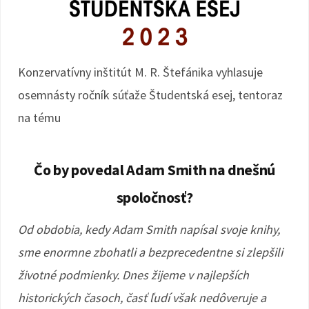
Konzervatívny inštitút M. R. Štefánika vyhlasuje
osemnásty ročník súťaže Študentská esej, tentoraz
na tému
Čo by povedal Adam Smith na dnešnú
spoločnosť?
Od obdobia, kedy Adam Smith napísal svoje knihy,
sme enormne zbohatli a bezprecedentne si zlepšili
životné podmienky. Dnes žijeme v najlepších
historických časoch, časť ľudí však nedôveruje a