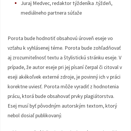
Juraj Medvec, redaktor týždeníka .týždeň,
mediálneho partnera súťaže
Porota bude hodnotiť obsahovú úroveň eseje vo
vzťahu k vyhlásenej téme. Porota bude zohľadňovať
aj zrozumiteľnosť textu a štylistickú stránku eseje. V
prípade, že autor eseje pri jej písaní čerpal či citoval v
eseji akékoľvek externé zdroje, je povinný ich v práci
korektne uviesť. Porota môže vyradiť z hodnotenia
prácu, ktorá bude obsahovať prvky plagiátorstva.
Esej musí byť pôvodným autorským textom, ktorý
nebol dosiaľ publikovaný.