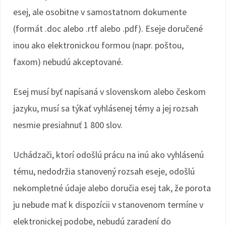
esej, ale osobitne v samostatnom dokumente
(formát .doc alebo .rtf alebo .pdf). Eseje doručené
inou ako elektronickou formou (napr. poštou,
faxom) nebudú akceptované.
Esej musí byť napísaná v slovenskom alebo českom
jazyku, musí sa týkať vyhlásenej témy a jej rozsah
nesmie presiahnuť 1 800 slov.
Uchádzači, ktorí odošlú prácu na inú ako vyhlásenú
tému, nedodržia stanovený rozsah eseje, odošlú
nekompletné údaje alebo doručia esej tak, že porota
ju nebude mať k dispozícii v stanovenom termíne v
elektronickej podobe, nebudú zaradení do