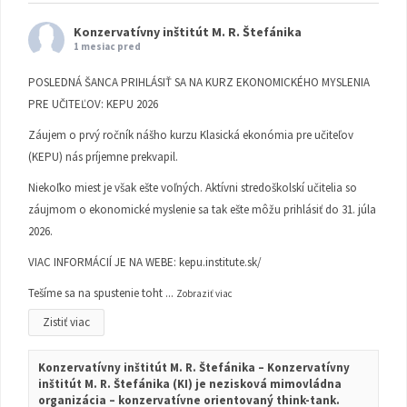
Konzervatívny inštitút M. R. Štefánika
1 mesiac pred
POSLEDNÁ ŠANCA PRIHLÁSIŤ SA NA KURZ EKONOMICKÉHO MYSLENIA
PRE UČITEĽOV: KEPU 2026
Záujem o prvý ročník nášho kurzu Klasická ekonómia pre učiteľov
(KEPU) nás príjemne prekvapil.
Niekoľko miest je však ešte voľných. Aktívni stredoškolskí učitelia so
záujmom o ekonomické myslenie sa tak ešte môžu prihlásiť do 31. júla
2026.
VIAC INFORMÁCIÍ JE NA WEBE:
kepu.institute.sk/
Tešíme sa na spustenie toht
...
Zobraziť viac
Zistiť viac
Konzervatívny inštitút M. R. Štefánika – Konzervatívny
inštitút M. R. Štefánika (KI) je nezisková mimovládna
organizácia – konzervatívne orientovaný think-tank.