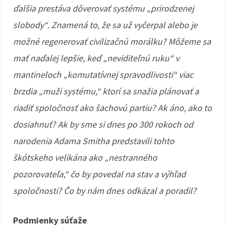
ďalšia prestáva dôverovať systému „prirodzenej
slobody“. Znamená to, že sa už vyčerpal alebo je
možné regenerovať civilizačnú morálku? Môžeme sa
mať naďalej lepšie, keď „neviditeľnú ruku“ v
mantineloch „komutatívnej spravodlivosti“ viac
brzdia „muži systému,“ ktorí sa snažia plánovať a
riadiť spoločnosť ako šachovú partiu? Ak áno, ako to
dosiahnuť? Ak by sme si dnes po 300 rokoch od
narodenia Adama Smitha predstavili tohto
škótskeho velikána ako „nestranného
pozorovateľa,“ čo by povedal na stav a výhľad
spoločnosti? Čo by nám dnes odkázal a poradil?
Podmienky súťaže