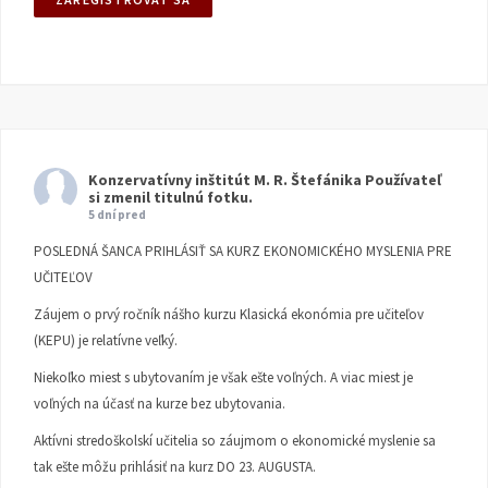
Konzervatívny inštitút M. R. Štefánika
Používateľ
si zmenil titulnú fotku.
5 dní pred
POSLEDNÁ ŠANCA PRIHLÁSIŤ SA KURZ EKONOMICKÉHO MYSLENIA PRE
UČITEĽOV
Záujem o prvý ročník nášho kurzu Klasická ekonómia pre učiteľov
(KEPU) je relatívne veľký.
Niekoľko miest s ubytovaním je však ešte voľných. A viac miest je
voľných na účasť na kurze bez ubytovania.
Aktívni stredoškolskí učitelia so záujmom o ekonomické myslenie sa
tak ešte môžu prihlásiť na kurz DO 23. AUGUSTA.