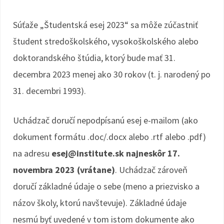
Súťaže „Študentská esej 2023“ sa môže zúčastniť
študent stredoškolského, vysokoškolského alebo
doktorandského štúdia, ktorý bude mať 31.
decembra 2023 menej ako 30 rokov (t. j. narodený po
31. decembri 1993).
Uchádzač doručí nepodpísanú esej e-mailom (ako
dokument formátu .doc/.docx alebo .rtf alebo .pdf)
na adresu
esej@institute.sk najneskôr 17.
novembra 2023 (vrátane)
. Uchádzač zároveň
doručí základné údaje o sebe (meno a priezvisko a
názov školy, ktorú navštevuje). Základné údaje
nesmú byť uvedené v tom istom dokumente ako