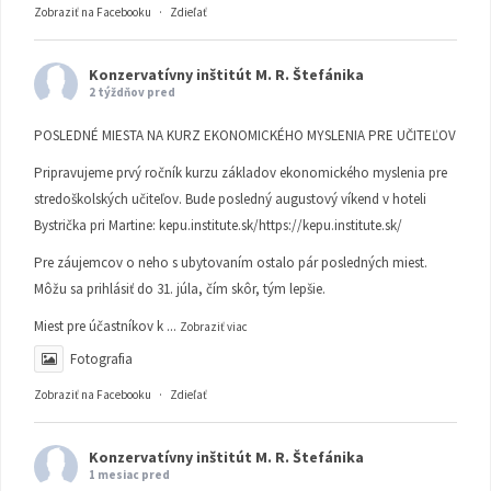
Zobraziť na Facebooku
·
Zdieľať
Konzervatívny inštitút M. R. Štefánika
2 týždňov pred
POSLEDNÉ MIESTA NA KURZ EKONOMICKÉHO MYSLENIA PRE UČITEĽOV
Pripravujeme prvý ročník kurzu základov ekonomického myslenia pre
stredoškolských učiteľov. Bude posledný augustový víkend v hoteli
Bystrička pri Martine:
kepu.institute.sk/https://kepu.institute.sk/
Pre záujemcov o neho s ubytovaním ostalo pár posledných miest.
Môžu sa prihlásiť do 31. júla, čím skôr, tým lepšie.
Miest pre účastníkov k
...
Zobraziť viac
Fotografia
Zobraziť na Facebooku
·
Zdieľať
Konzervatívny inštitút M. R. Štefánika
1 mesiac pred