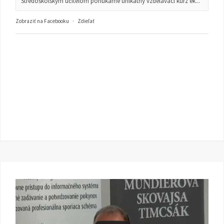
Stredoškolským učiteľom ponúkame unikátny vzdelávací kurz ek...
Zobraziť na Facebooku
·
Zdieľať