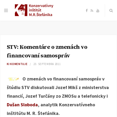
F
R
Y
a
S
o
c
S
u
STV: Komentáre o zmenách vo
e
T
financovaní samospráv
b
u
KI KOMENTUJE
23. SEPTEMBRA 2011
o
b
O zmenách vo financovaní samospráv v
štúdiu STV diskutovali Jozef Mikš z ministerstva
o
e
financií, Jozef Turčány zo ZMOSu a telefonicky i
k
Dušan Sloboda
, analytik Konzervatívneho
inštitútu M. R. Štefánika.