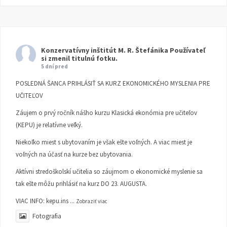
Konzervatívny inštitút M. R. Štefánika
Používateľ
si zmenil titulnú fotku.
5 dní pred
POSLEDNÁ ŠANCA PRIHLÁSIŤ SA KURZ EKONOMICKÉHO MYSLENIA PRE
UČITEĽOV
Záujem o prvý ročník nášho kurzu Klasická ekonómia pre učiteľov
(KEPU) je relatívne veľký.
Niekoľko miest s ubytovaním je však ešte voľných. A viac miest je
voľných na účasť na kurze bez ubytovania.
Aktívni stredoškolskí učitelia so záujmom o ekonomické myslenie sa
tak ešte môžu prihlásiť na kurz DO 23. AUGUSTA.
VIAC INFO:
kepu.ins
...
Zobraziť viac
Fotografia