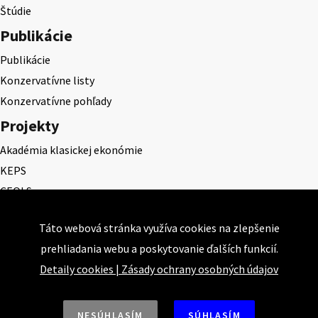
Štúdie
Publikácie
Publikácie
Konzervatívne listy
Konzervatívne pohľady
Projekty
Akadémia klasickej ekonómie
KEPS
CEQLS
Cena Dominika Tatarku
Táto webová stránka využíva cookies na zlepšenie
Cena Ernesta Valka
prehliadania webu a poskytovanie ďalších funkcií.
Študentská esej
Detaily cookies
|
Zásady ochrany osobných údajov
Deň daňového odbremenenia
NESÚHLASÍM
SÚHLASÍM