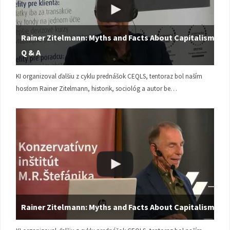
Rainer Zitelmann: Myths and Facts About Capitalism |
Q & A
KI organizoval ďalšiu z cyklu prednášok CEQLS, tentoraz bol naším
hosťom Rainer Zitelmann, historik, sociológ a autor be…
Rainer Zitelmann: Myths and Facts About Capitalism