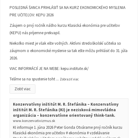
POSLEDNÁ ŠANCA PRIHLÁSIŤ SA NA KURZ EKONOMICKÉHO MYSLENIA
PRE UČITEĽOV: KEPU 2026
Záujem o prvý ročník nášho kurzu Klasická ekonómia pre učiteľov
(KEPU) nás príjemne prekvapil.
Niekoľko miest je však ešte voľných. Aktívni stredoškolskí učitelia so
záujmom o ekonomické myslenie sa tak ešte môžu prihlásiť do 31. júla
2026.
VIAC INFORMÁCIÍ JE NA WEBE:
kepu.institute.sk/
Tešíme sa na spustenie toht
...
Zobraziť viac
Zistiť viac
Konzervatívny inštitút M. R. Štefánika – Konzervatívny
inštitút M. R. Štefánika (KI) je nezisková mimovládna
organizácia – konzervatívne orientovaný think-tank.
www.konzervativizmus.sk
KI informuje 1. júna 2026 Peter Gonda Otvárame prvý ročník kurzu
Klasická ekonómia pre učiteľov # ekonómia # vzdelávanie