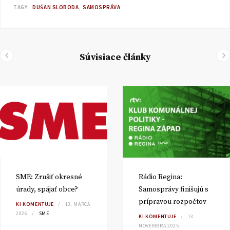
TAGY:
DUŠAN SLOBODA
SAMOSPRÁVA
Súvisiace články
SME: Zrušiť okresné
Rádio Regina:
úrady, spájať obce?
Samosprávy finišujú s
prípravou rozpočtov
KI KOMENTUJE
13. MARCA
2026
SME
KI KOMENTUJE
13.
NOVEMBRA 2025