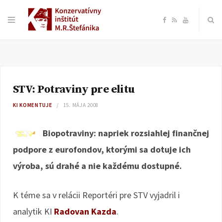
F
R
Y
a
S
o
c
S
u
STV: Potraviny pre elitu
e
T
KI KOMENTUJE
15. MÁJA 2008
b
u
Biopotraviny: napriek rozsiahlej finančnej
o
b
podpore z eurofondov, ktorými sa dotuje ich
výroba, sú drahé a nie každému dostupné.
o
e
k
K téme sa v relácii Reportéri pre STV vyjadril i
analytik KI
Radovan Kazda
.