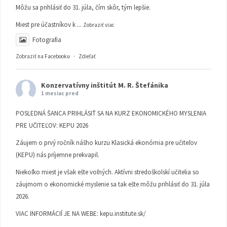
Môžu sa prihlásiť do 31. júla, čím skôr, tým lepšie.
Miest pre účastníkov k
...
Zobraziť viac
Fotografia
Zobraziť na Facebooku
·
Zdieľať
Konzervatívny inštitút M. R. Štefánika
1 mesiac pred
POSLEDNÁ ŠANCA PRIHLÁSIŤ SA NA KURZ EKONOMICKÉHO MYSLENIA
PRE UČITEĽOV: KEPU 2026
Záujem o prvý ročník nášho kurzu Klasická ekonómia pre učiteľov
(KEPU) nás príjemne prekvapil.
Niekoľko miest je však ešte voľných. Aktívni stredoškolskí učitelia so
záujmom o ekonomické myslenie sa tak ešte môžu prihlásiť do 31. júla
2026.
VIAC INFORMÁCIÍ JE NA WEBE:
kepu.institute.sk/