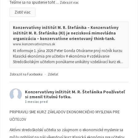
Tešíme sa na spustenie toht
...
Zobraziť viac
Zistiť viac
Konzervatívny inštitút M. R. Štefánika – Konzervatívny
inštitút M. R. Štefánika (KI) je nezisková mimovládna
organizácia – konzervatívne orientovaný think-tank.
www.konzervativizmus.sk
KI informuje 1. júna 2026 Peter Gonda Otvárame prvý ročník kurzu
Klasická ekonómia pre učiteľov # ekonómia # vzdelávanie
Stredoškolským učiteľom ponúkame unikátny vzdelávací kurz ek...
Zobraziť na Facebooku
·
Zdieľať
Konzervatívny inštitút M. R. Štefánika
Používateľ
si zmenil titulnú fotku.
1 mesiac pred
PRIPRAVILI SME KURZ ZÁKLADOV EKONOMICKÉHO MYSLENIA PRE
UČITEĽOV
Aktívni stredoškolskí učitelia so záujmom o ekonomické myslenie sa
môžu prihlásiť na náš víkendový kurz Klasická ekonómia pre učiteľov