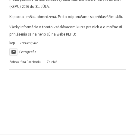
(KEPU) 2026 do 31. JÚLA.
Kapacita je však obmedzená. Preto odporúčame sa prihlásiť čím skôr.
Všetky informácie o tomto vzdelávacom kurze pre nich a o možnosti
prihlásenia sa na neho sú na webe KEPU:
kep
...
Zobraziť viac
Fotografia
Zobraziť na Facebooku
·
Zdieľať