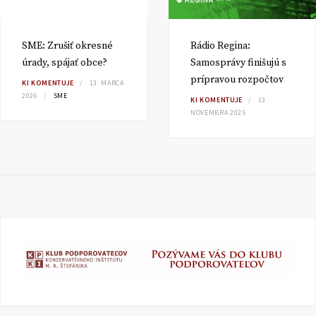
SME: Zrušiť okresné
Rádio Regina:
úrady, spájať obce?
Samosprávy finišujú s
prípravou rozpočtov
KI KOMENTUJE
13. MARCA
2026
SME
KI KOMENTUJE
13.
NOVEMBRA 2025