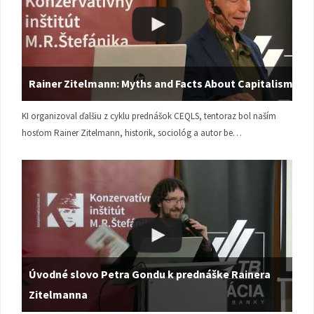
Rainer Zitelmann: Myths and Facts About Capitalism
KI organizoval ďalšiu z cyklu prednášok CEQLS, tentoraz bol naším
hosťom Rainer Zitelmann, historik, sociológ a autor be…
Úvodné slovo Petra Gondu k prednáške Rainera
Zitelmanna