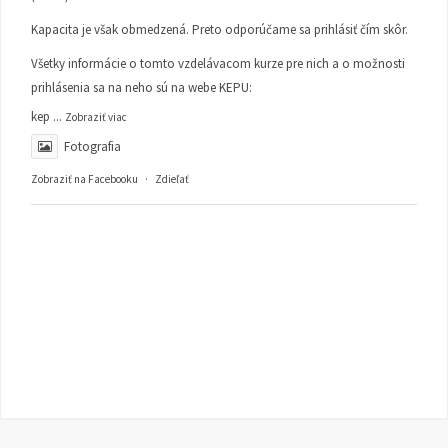
Kapacita je však obmedzená. Preto odporúčame sa prihlásiť čím skôr.
Všetky informácie o tomto vzdelávacom kurze pre nich a o možnosti
prihlásenia sa na neho sú na webe KEPU:
kep
...
Zobraziť viac
Fotografia
Zobraziť na Facebooku
·
Zdieľať