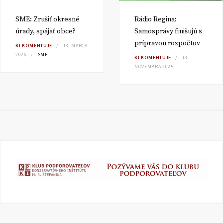
SME: Zrušiť okresné
Rádio Regina:
úrady, spájať obce?
Samosprávy finišujú s
prípravou rozpočtov
KI KOMENTUJE
13. MARCA
2026
SME
KI KOMENTUJE
13.
NOVEMBRA 2025