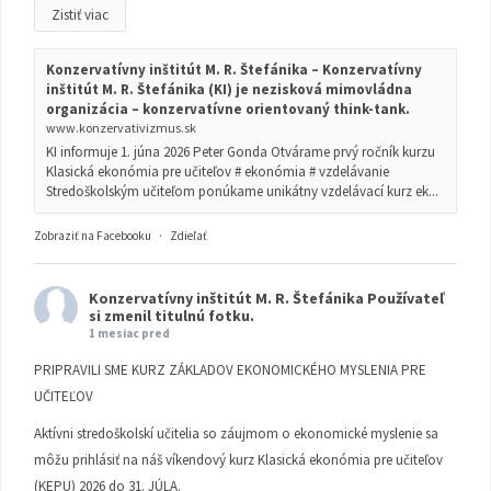
Zistiť viac
Konzervatívny inštitút M. R. Štefánika – Konzervatívny
inštitút M. R. Štefánika (KI) je nezisková mimovládna
organizácia – konzervatívne orientovaný think-tank.
www.konzervativizmus.sk
KI informuje 1. júna 2026 Peter Gonda Otvárame prvý ročník kurzu
Klasická ekonómia pre učiteľov # ekonómia # vzdelávanie
Stredoškolským učiteľom ponúkame unikátny vzdelávací kurz ek...
Zobraziť na Facebooku
·
Zdieľať
Konzervatívny inštitút M. R. Štefánika
Používateľ
si zmenil titulnú fotku.
1 mesiac pred
PRIPRAVILI SME KURZ ZÁKLADOV EKONOMICKÉHO MYSLENIA PRE
UČITEĽOV
Aktívni stredoškolskí učitelia so záujmom o ekonomické myslenie sa
môžu prihlásiť na náš víkendový kurz Klasická ekonómia pre učiteľov
(KEPU) 2026 do 31. JÚLA.