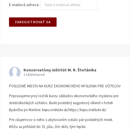
E-mailová adresa:
Konzervatívny inštitút M. R. Štefánika
1 týždeň pred
POSLEDNÉ MIESTA NA KURZ EKONOMICKÉHO MYSLENIA PRE UČITEĽOV
Pripravujeme prvý ročník kurzu základov ekonomického myslenia pre
stredoškolských učiteľov. Bude posledný augustový víkend v hoteli
Bystrička pri Martine:
kepu.institute.sk/https://kepu.institute.sk/
Pre záujemcov o neho s ubytovaním ostalo pár posledných miest.
Môžu sa prihlásiť do 31. júla, čím skôr, tým lepšie.