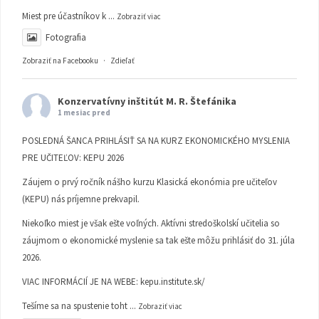
Miest pre účastníkov k
...
Zobraziť viac
Fotografia
Zobraziť na Facebooku
·
Zdieľať
Konzervatívny inštitút M. R. Štefánika
1 mesiac pred
POSLEDNÁ ŠANCA PRIHLÁSIŤ SA NA KURZ EKONOMICKÉHO MYSLENIA
PRE UČITEĽOV: KEPU 2026
Záujem o prvý ročník nášho kurzu Klasická ekonómia pre učiteľov
(KEPU) nás príjemne prekvapil.
Niekoľko miest je však ešte voľných. Aktívni stredoškolskí učitelia so
záujmom o ekonomické myslenie sa tak ešte môžu prihlásiť do 31. júla
2026.
VIAC INFORMÁCIÍ JE NA WEBE:
kepu.institute.sk/
Tešíme sa na spustenie toht
...
Zobraziť viac