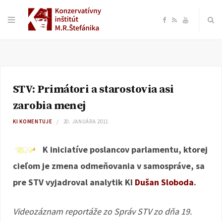
F
R
Y
a
S
o
c
S
u
STV: Primátori a starostovia asi
e
T
zarobia menej
b
u
KI KOMENTUJE
20. JANUÁRA 2011
o
b
K iniciatíve poslancov parlamentu, ktorej
cieľom je zmena odmeňovania v samospráve, sa
o
e
pre STV vyjadroval analytik KI
Dušan Sloboda
.
k
Videozáznam reportáže zo Správ STV zo dňa 19.