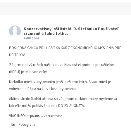
Konzervatívny inštitút M. R. Štefánika
Používateľ
si zmenil titulnú fotku.
4 dní pred
POSLEDNÁ ŠANCA PRIHLÁSIŤ SA KURZ EKONOMICKÉHO MYSLENIA PRE
UČITEĽOV
Záujem o prvý ročník nášho kurzu Klasická ekonómia pre učiteľov
(KEPU) je relatívne veľký.
Niekoľko miest s ubytovaním je však ešte voľných. A viac miest je
voľných na účasť na kurze bez ubytovania.
Aktívni stredoškolskí učitelia so záujmom o ekonomické myslenie sa
tak ešte môžu prihlásiť na kurz DO 23. AUGUSTA.
VIAC INFO:
kepu.ins
...
Zobraziť viac
Fotografia