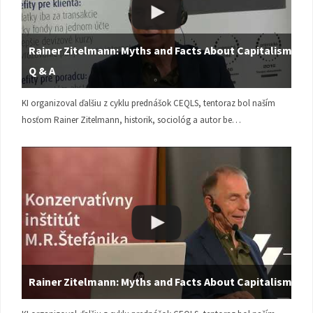
Rainer Zitelmann: Myths and Facts About Capitalism |
Q & A
KI organizoval ďalšiu z cyklu prednášok CEQLS, tentoraz bol naším
hosťom Rainer Zitelmann, historik, sociológ a autor be…
Rainer Zitelmann: Myths and Facts About Capitalism