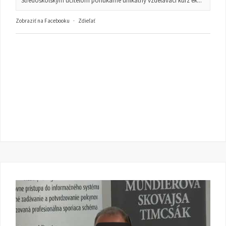
Stredoškolským učiteľom ponúkame unikátny vzdelávací kurz ek...
Zobraziť na Facebooku
·
Zdieľať