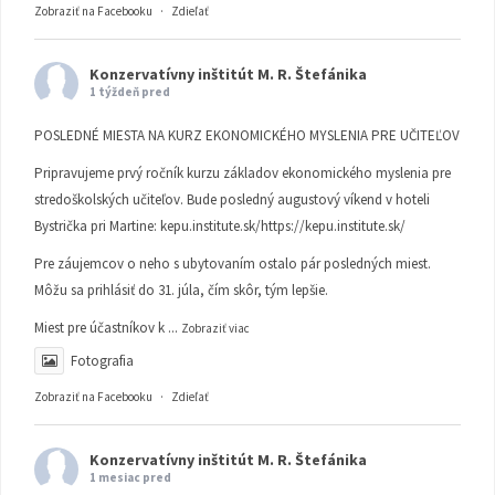
Zobraziť na Facebooku
·
Zdieľať
Konzervatívny inštitút M. R. Štefánika
1 týždeň pred
POSLEDNÉ MIESTA NA KURZ EKONOMICKÉHO MYSLENIA PRE UČITEĽOV
Pripravujeme prvý ročník kurzu základov ekonomického myslenia pre
stredoškolských učiteľov. Bude posledný augustový víkend v hoteli
Bystrička pri Martine:
kepu.institute.sk/https://kepu.institute.sk/
Pre záujemcov o neho s ubytovaním ostalo pár posledných miest.
Môžu sa prihlásiť do 31. júla, čím skôr, tým lepšie.
Miest pre účastníkov k
...
Zobraziť viac
Fotografia
Zobraziť na Facebooku
·
Zdieľať
Konzervatívny inštitút M. R. Štefánika
1 mesiac pred