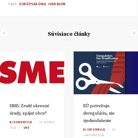
TAGY:
EURÓPSKA ÚNIA
IVAN KUHN
Súvisiace články
SME: Zrušiť okresné
EÚ potrebuje
úrady, spájať obce?
dereguláciu, nie
zjednodušenie
KI KOMENTUJE
13. MARCA
2026
SME
KI INFORMUJE
19.
JANUÁRA 2026