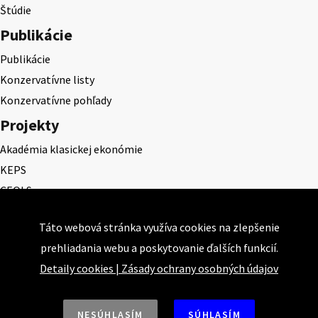
Štúdie
Publikácie
Publikácie
Konzervatívne listy
Konzervatívne pohľady
Projekty
Akadémia klasickej ekonómie
KEPS
CEQLS
Cena Dominika Tatarku
Táto webová stránka využíva cookies na zlepšenie
Cena Ernesta Valka
prehliadania webu a poskytovanie ďalších funkcií.
Študentská esej
Detaily cookies
|
Zásady ochrany osobných údajov
Deň daňového odbremenenia
NESÚHLASÍM
SÚHLASÍM