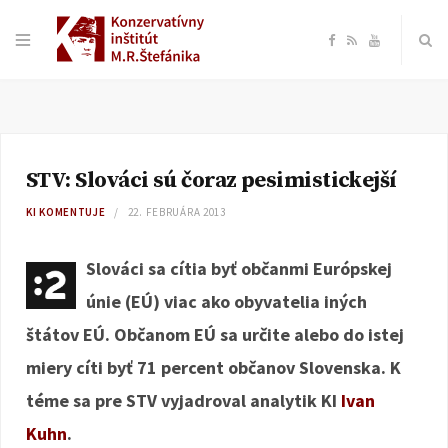
F
R
Y
a
S
o
c
S
u
STV: Slováci sú čoraz pesimistickejší
e
T
KI KOMENTUJE
22. FEBRUÁRA 2013
b
u
Slováci sa cítia byť občanmi Európskej
o
b
únie (EÚ) viac ako obyvatelia iných
štátov EÚ. Občanom EÚ sa určite alebo do istej
o
e
miery cíti byť 71 percent občanov Slovenska. K
k
téme sa pre STV vyjadroval analytik KI
Ivan
Kuhn
.