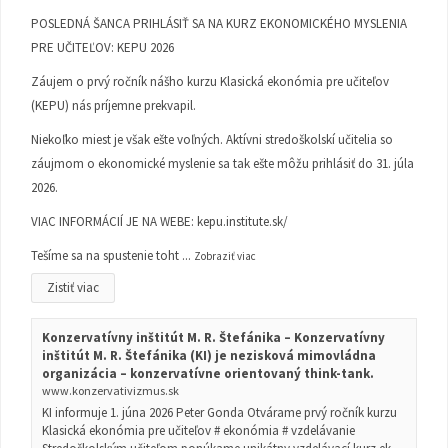
POSLEDNÁ ŠANCA PRIHLÁSIŤ SA NA KURZ EKONOMICKÉHO MYSLENIA
PRE UČITEĽOV: KEPU 2026
Záujem o prvý ročník nášho kurzu Klasická ekonómia pre učiteľov
(KEPU) nás príjemne prekvapil.
Niekoľko miest je však ešte voľných. Aktívni stredoškolskí učitelia so
záujmom o ekonomické myslenie sa tak ešte môžu prihlásiť do 31. júla
2026.
VIAC INFORMÁCIÍ JE NA WEBE:
kepu.institute.sk/
Tešíme sa na spustenie toht
...
Zobraziť viac
Zistiť viac
Konzervatívny inštitút M. R. Štefánika – Konzervatívny
inštitút M. R. Štefánika (KI) je nezisková mimovládna
organizácia – konzervatívne orientovaný think-tank.
www.konzervativizmus.sk
KI informuje 1. júna 2026 Peter Gonda Otvárame prvý ročník kurzu
Klasická ekonómia pre učiteľov # ekonómia # vzdelávanie