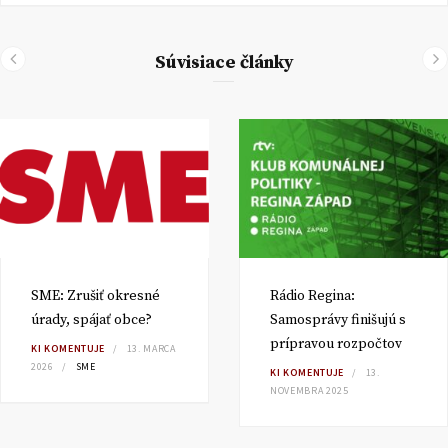
Súvisiace články
SME: Zrušiť okresné
Rádio Regina:
úrady, spájať obce?
Samosprávy finišujú s
prípravou rozpočtov
KI KOMENTUJE
13. MARCA
2026
SME
KI KOMENTUJE
13.
NOVEMBRA 2025