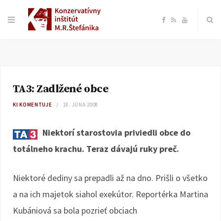
F
R
Y
a
S
o
c
S
u
TA3: Zadlžené obce
e
T
KI KOMENTUJE
18. JÚNA 2008
b
u
Niektorí starostovia priviedli obce do
o
b
totálneho krachu. Teraz dávajú ruky preč.
o
e
Niektoré dediny sa prepadli až na dno. Prišli o všetko
k
a na ich majetok siahol exekútor. Reportérka Martina
Kubániová sa bola pozrieť obciach