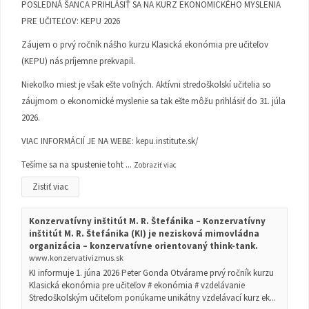
POSLEDNÁ ŠANCA PRIHLÁSIŤ SA NA KURZ EKONOMICKÉHO MYSLENIA
PRE UČITEĽOV: KEPU 2026
Záujem o prvý ročník nášho kurzu Klasická ekonómia pre učiteľov
(KEPU) nás príjemne prekvapil.
Niekoľko miest je však ešte voľných. Aktívni stredoškolskí učitelia so
záujmom o ekonomické myslenie sa tak ešte môžu prihlásiť do 31. júla
2026.
VIAC INFORMÁCIÍ JE NA WEBE:
kepu.institute.sk/
Tešíme sa na spustenie toht
...
Zobraziť viac
Zistiť viac
Konzervatívny inštitút M. R. Štefánika – Konzervatívny
inštitút M. R. Štefánika (KI) je nezisková mimovládna
organizácia – konzervatívne orientovaný think-tank.
www.konzervativizmus.sk
KI informuje 1. júna 2026 Peter Gonda Otvárame prvý ročník kurzu
Klasická ekonómia pre učiteľov # ekonómia # vzdelávanie
Stredoškolským učiteľom ponúkame unikátny vzdelávací kurz ek...