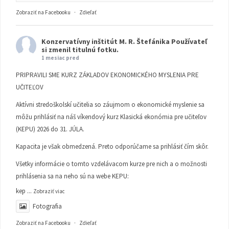
Zobraziť na Facebooku
·
Zdieľať
Konzervatívny inštitút M. R. Štefánika
Používateľ
si zmenil titulnú fotku.
1 mesiac pred
PRIPRAVILI SME KURZ ZÁKLADOV EKONOMICKÉHO MYSLENIA PRE
UČITEĽOV
Aktívni stredoškolskí učitelia so záujmom o ekonomické myslenie sa
môžu prihlásiť na náš víkendový kurz Klasická ekonómia pre učiteľov
(KEPU) 2026 do 31. JÚLA.
Kapacita je však obmedzená. Preto odporúčame sa prihlásiť čím skôr.
Všetky informácie o tomto vzdelávacom kurze pre nich a o možnosti
prihlásenia sa na neho sú na webe KEPU:
kep
...
Zobraziť viac
Fotografia
Zobraziť na Facebooku
·
Zdieľať