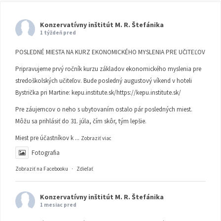
Konzervatívny inštitút M. R. Štefánika
1 týždeň pred
POSLEDNÉ MIESTA NA KURZ EKONOMICKÉHO MYSLENIA PRE UČITEĽOV
Pripravujeme prvý ročník kurzu základov ekonomického myslenia pre
stredoškolských učiteľov. Bude posledný augustový víkend v hoteli
Bystrička pri Martine:
kepu.institute.sk/https://kepu.institute.sk/
Pre záujemcov o neho s ubytovaním ostalo pár posledných miest.
Môžu sa prihlásiť do 31. júla, čím skôr, tým lepšie.
Miest pre účastníkov k
...
Zobraziť viac
Fotografia
Zobraziť na Facebooku
·
Zdieľať
Konzervatívny inštitút M. R. Štefánika
1 mesiac pred