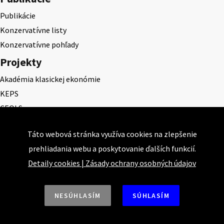
Publikácie
Konzervatívne listy
Konzervatívne pohľady
Projekty
Akadémia klasickej ekonómie
KEPS
CEQLS
Cena Dominika Tatarku
Táto webová stránka využíva cookies na zlepšenie
Cena Ernesta Valka
prehliadania webu a poskytovanie ďalších funkcií.
Študentská esej
Detaily cookies
|
Zásady ochrany osobných údajov
Deň daňového odbremenenia
NESÚHLASÍM
SÚHLASÍM
Nahor