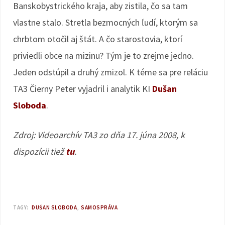
Banskobystrického kraja, aby zistila, čo sa tam
vlastne stalo. Stretla bezmocných ľudí, ktorým sa
chrbtom otočil aj štát. A čo starostovia, ktorí
priviedli obce na mizinu? Tým je to zrejme jedno.
Jeden odstúpil a druhý zmizol. K téme sa pre reláciu
TA3 Čierny Peter vyjadril i analytik KI
Dušan
Sloboda
.
Zdroj: Videoarchív TA3 zo dňa 17. júna 2008, k
dispozícii tiež
tu
.
TAGY:
DUŠAN SLOBODA
SAMOSPRÁVA