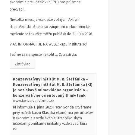
ekonómia pre učiteľov (KEPU) nás príjemne
prekvapil.
Niekoľko miest je však ešte voľných. Aktívni
stredoškolskí učitelia so záujmom o ekonomické
myslenie sa tak ešte môžu prihlásiť do 31. júla 2026.
VIAC INFORMÁCIÍ JE NA WEBE:
kepu.institute.sk/
Tešíme sa na spustenie toht
...
Zobraziť viac
Zistiť viac
Konzervatívny inštitút M. R. Štefánika –
Konzervatívny inštitút M. R. Štefánika (KI)
je nezisková mimovládna organizácia –
konzervatívne orientovaný think-tank.
www.konzervativizmus.sk
KI informuje 1. júna 2026 Peter Gonda Otvárame
prvý ročník kurzu Klasická ekonómia pre učiteľov
# ekonómia # vzdelávanie Stredoškolským
učiteľom ponúkame unikátny vzdelávací kurz
ek...