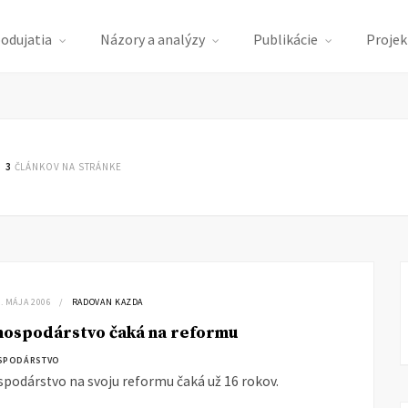
podujatia
Názory a analýzy
Publikácie
Projek
3
ČLÁNKOV NA STRÁNKE
9. MÁJA 2006
RADOVAN KAZDA
hospodárstvo čaká na reformu
SPODÁRSTVO
podárstvo na svoju reformu čaká už 16 rokov.