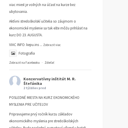
viac miest je voľných na účasť na kurze bez
ubytovania.
Aktívni stredoškolskí učitelia so záujmom o
ekonomické myslenie sa tak ešte môžu prihlásiť na
kurz DO 23. AUGUSTA.
VIAC INFO:
kepu.ins
...
Zobraziť viac
Fotografia
Zobraziť na Facebooku
·
Zdieľať
Konzervatívny inštitút M. R.
Štefánika
2 týždňov pred
POSLEDNÉ MIESTA NA KURZ EKONOMICKÉHO
MYSLENIA PRE UČITEĽOV
Pripravujeme prvý ročník kurzu základov
ekonomického myslenia pre stredoškolských
učiteľov. Bude posledný augustový víkend v hoteli