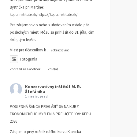
Bystrička pri Martine:
kepu.institute.sk/https://kepu.institute.sk/
Pre záujemcov o neho s ubytovaním ostalo pár
posledných miest. Môžu sa prihlásiť do 31. júla, čím
skôr, tým lepšie.
Miest pre účastníkov k
...
Zobraziť viac
Fotografia
Zobraziť na Facebooku
·
Zdieľať
Konzervatívny inštitút M. R.
Štefánika
1 mesiac pred
POSLEDNÁ ŠANCA PRIHLÁSIŤ SA NA KURZ
EKONOMICKÉHO MYSLENIA PRE UČITEĽOV: KEPU
2026
Záujem o prvý ročník nášho kurzu Klasická