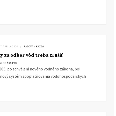
7. APRÍLA 2006
RADOVAN KAZDA
y za odber vôd treba zrušiť
SPODÁRSTVO
005, po schválení nového vodného zákona, bol
 nový systém spoplatňovania vodohospodárskych