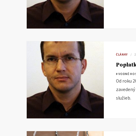
ČLÁNKY
2
Poplatk
# VODNÉ HO
Od roku 2
zavedený
služieb.