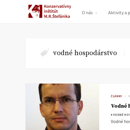
O nás
Aktivity a 
vodné hospodárstvo
ČLÁNKY
Vodné 
# VODNÉ HO
Vodné hos