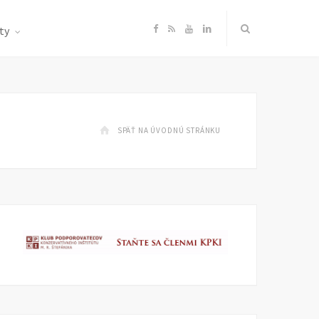
F
R
Y
L
ty
a
S
o
i
c
S
u
n
SPÄŤ NA ÚVODNÚ STRÁNKU
e
T
k
b
u
e
o
b
d
o
e
I
k
n