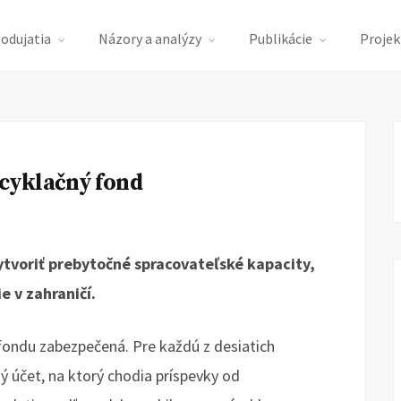
podujatia
Názory a analýzy
Publikácie
Projek
cyklačný fond
tvoriť prebytočné spracovateľské kapacity,
e v zahraničí.
fondu zabezpečená. Pre každú z desiatich
účet, na ktorý chodia príspevky od