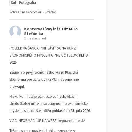
Fotografia
Zobraziť na Facebooku
·
Zdieľať
Konzervatívny inštitút M. R.
Štefánika
1 mesiac pred
POSLEDNÁ ŠANCA PRIHLÁSIŤ SA NA KURZ
EKONOMICKÉHO MYSLENIA PRE UČITEĽOV: KEPU
2026
Záujem o prvý ročník nášho kurzu Klasická
ekonómia pre učiteľov (KEPU) nás príjemne
prekvapil.
Niekoľko miest je však ešte voľných. Aktívni
stredoškolskí učitelia so záujmom o ekonomické
myslenie sa tak ešte môžu prihlásiť do 31. júla 2026.
VIAC INFORMÁCIÍ JE NA WEBE:
kepu.institute.sk/
Tešíme sa na spustenie toht
...
Zobraziť viac