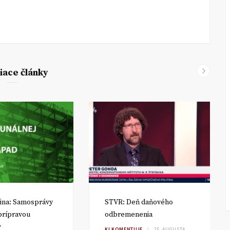
iace články
ina: Samosprávy
STVR: Deň daňového
 prípravou
odbremenenia
v
KI KOMENTUJE
25. AUGUSTA