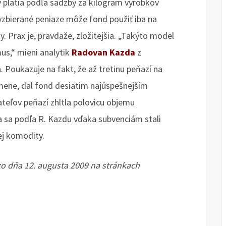
y platia podľa sadzby za kilogram výrobkov
Vyzbierané peniaze môže fond použiť iba na
 Prax je, pravdaže, zložitejšia. „Takýto model
mus,“ mieni analytik
Radovan Kazda
z
. Poukazuje na fakt, že až tretinu peňazí na
 mene, dal fond desiatim najúspešnejším
ateľov peňazí zhltla polovicu objemu
ia sa podľa R. Kazdu vďaka subvenciám stali
ej komodity.
zo dňa 12. augusta 2009 na stránkach