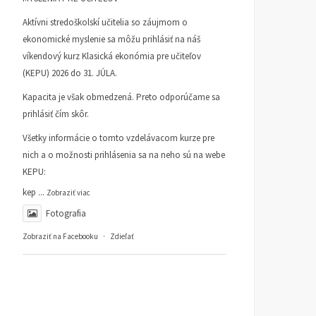
Aktívni stredoškolskí učitelia so záujmom o
ekonomické myslenie sa môžu prihlásiť na náš
víkendový kurz Klasická ekonómia pre učiteľov
(KEPU) 2026 do 31. JÚLA.
Kapacita je však obmedzená. Preto odporúčame sa
prihlásiť čím skôr.
Všetky informácie o tomto vzdelávacom kurze pre
nich a o možnosti prihlásenia sa na neho sú na webe
KEPU:
kep
...
Zobraziť viac
Fotografia
Zobraziť na Facebooku
·
Zdieľať