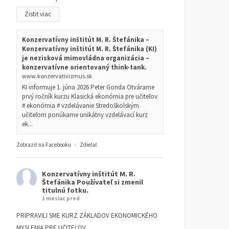
Zistiť viac
Konzervatívny inštitút M. R. Štefánika –
Konzervatívny inštitút M. R. Štefánika (KI)
je nezisková mimovládna organizácia –
konzervatívne orientovaný think-tank.
www.konzervativizmus.sk
KI informuje 1. júna 2026 Peter Gonda Otvárame
prvý ročník kurzu Klasická ekonómia pre učiteľov
# ekonómia # vzdelávanie Stredoškolským
učiteľom ponúkame unikátny vzdelávací kurz
ek...
Zobraziť na Facebooku
·
Zdieľať
Konzervatívny inštitút M. R.
Štefánika
Používateľ si zmenil
titulnú fotku.
1 mesiac pred
PRIPRAVILI SME KURZ ZÁKLADOV EKONOMICKÉHO
MYSLENIA PRE UČITEĽOV