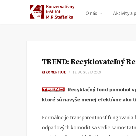
O nás
Aktivity a 
TREND: Recyklovateľný Re
KI KOMENTUJE
13. AUGUSTA 2009
Recyklačný fond pomohol vy
ktoré sú navyše menej efektívne ako ti
Formálne je transparentnosť fungovania 
odpadových komodít sa vedie samostatný 