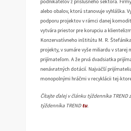
podnikateľov z príslušného sektora. Firm
alebo obalov, ktorú stanovuje vyhláška. 
podporu projektov v rámci danej komodity.
vytvára priestor pre korupciu a klienteliz
Konzervatívneho inštitútu M. R. Štefánika
projekty, v sumáre vyše miliardu v starej
prijímateľom. A že prvá dvadsiatka prijím
nenávratných dotácií. Najväčší prijímatel
monopolnými hráčmi v recyklácii tej-ktor
Čítajte ďalej v článku týždenníka TREND 
týždenníka TREND
tu
.