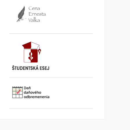
TA3: Konečne prišiel deň,
K bludom SNS o „návrat
kedy už pracujeme pre
k trom socialistickým
seba
krajom