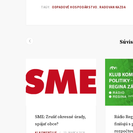
TAGY:
ODPADOVÉ HOSPODÁRSTVO
RADOVAN KAZDA
Súvis
SME: Zrušiť okresné úrady,
Rádio Reg
spájať obce?
finišujú s
rozpočto
TA
KI KOMENTUJE
13. MARCA 2026