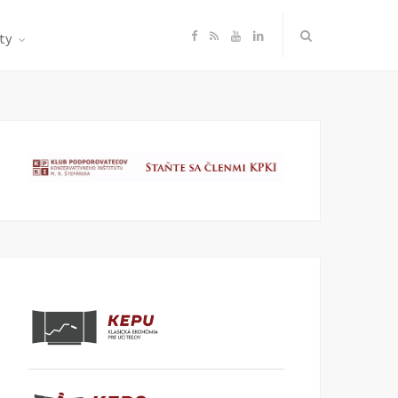
F
R
Y
L
ty
a
S
o
i
c
S
u
n
e
T
k
b
u
e
o
b
d
o
e
I
k
n