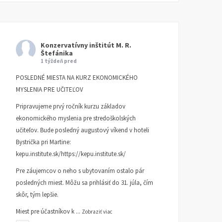
Konzervatívny inštitút M. R.
Štefánika
1 týždeň pred
POSLEDNÉ MIESTA NA KURZ EKONOMICKÉHO
MYSLENIA PRE UČITEĽOV
Pripravujeme prvý ročník kurzu základov
ekonomického myslenia pre stredoškolských
učiteľov. Bude posledný augustový víkend v hoteli
Bystrička pri Martine:
kepu.institute.sk/https://kepu.institute.sk/
Pre záujemcov o neho s ubytovaním ostalo pár
posledných miest. Môžu sa prihlásiť do 31. júla, čím
skôr, tým lepšie.
Miest pre účastníkov k
...
Zobraziť viac