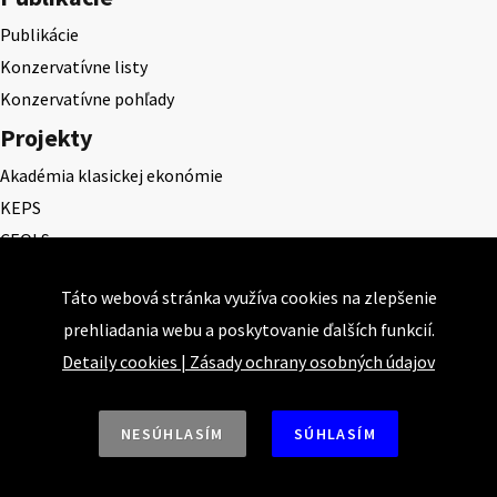
Publikácie
Konzervatívne listy
Konzervatívne pohľady
Projekty
Akadémia klasickej ekonómie
KEPS
CEQLS
Cena Dominika Tatarku
Táto webová stránka využíva cookies na zlepšenie
Cena Ernesta Valka
prehliadania webu a poskytovanie ďalších funkcií.
Študentská esej
Detaily cookies
|
Zásady ochrany osobných údajov
Deň daňového odbremenenia
NESÚHLASÍM
SÚHLASÍM
Nahor