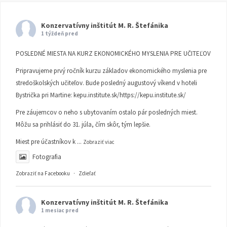
Konzervatívny inštitút M. R. Štefánika
1 týždeň pred
POSLEDNÉ MIESTA NA KURZ EKONOMICKÉHO MYSLENIA PRE UČITEĽOV
Pripravujeme prvý ročník kurzu základov ekonomického myslenia pre
stredoškolských učiteľov. Bude posledný augustový víkend v hoteli
Bystrička pri Martine:
kepu.institute.sk/https://kepu.institute.sk/
Pre záujemcov o neho s ubytovaním ostalo pár posledných miest.
Môžu sa prihlásiť do 31. júla, čím skôr, tým lepšie.
Miest pre účastníkov k
...
Zobraziť viac
Fotografia
Zobraziť na Facebooku
·
Zdieľať
Konzervatívny inštitút M. R. Štefánika
1 mesiac pred