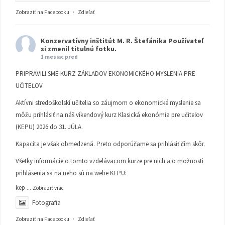
Zobraziť na Facebooku
·
Zdieľať
Konzervatívny inštitút M. R. Štefánika
Používateľ
si zmenil titulnú fotku.
1 mesiac pred
PRIPRAVILI SME KURZ ZÁKLADOV EKONOMICKÉHO MYSLENIA PRE
UČITEĽOV
Aktívni stredoškolskí učitelia so záujmom o ekonomické myslenie sa
môžu prihlásiť na náš víkendový kurz Klasická ekonómia pre učiteľov
(KEPU) 2026 do 31. JÚLA.
Kapacita je však obmedzená. Preto odporúčame sa prihlásiť čím skôr.
Všetky informácie o tomto vzdelávacom kurze pre nich a o možnosti
prihlásenia sa na neho sú na webe KEPU:
kep
...
Zobraziť viac
Fotografia
Zobraziť na Facebooku
·
Zdieľať