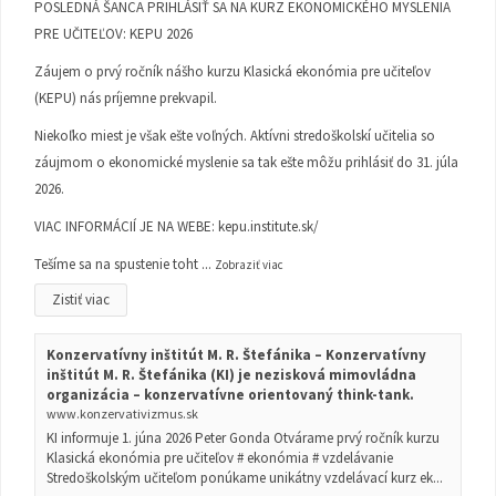
POSLEDNÁ ŠANCA PRIHLÁSIŤ SA NA KURZ EKONOMICKÉHO MYSLENIA
PRE UČITEĽOV: KEPU 2026
Záujem o prvý ročník nášho kurzu Klasická ekonómia pre učiteľov
(KEPU) nás príjemne prekvapil.
Niekoľko miest je však ešte voľných. Aktívni stredoškolskí učitelia so
záujmom o ekonomické myslenie sa tak ešte môžu prihlásiť do 31. júla
2026.
VIAC INFORMÁCIÍ JE NA WEBE:
kepu.institute.sk/
Tešíme sa na spustenie toht
...
Zobraziť viac
Zistiť viac
Konzervatívny inštitút M. R. Štefánika – Konzervatívny
inštitút M. R. Štefánika (KI) je nezisková mimovládna
organizácia – konzervatívne orientovaný think-tank.
www.konzervativizmus.sk
KI informuje 1. júna 2026 Peter Gonda Otvárame prvý ročník kurzu
Klasická ekonómia pre učiteľov # ekonómia # vzdelávanie
Stredoškolským učiteľom ponúkame unikátny vzdelávací kurz ek...