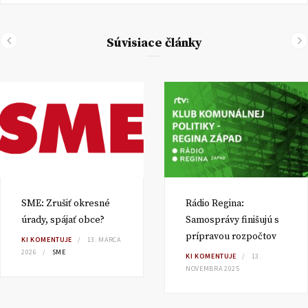
Súvisiace články
SME: Zrušiť okresné
Rádio Regina:
úrady, spájať obce?
Samosprávy finišujú s
prípravou rozpočtov
KI KOMENTUJE
13. MARCA
2026
SME
KI KOMENTUJE
13.
NOVEMBRA 2025