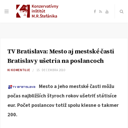
F
R
Y
a
S
o
c
S
u
TV Bratislava: Mesto aj mestské časti
e
T
Bratislavy ušetria na poslancoch
b
u
KI KOMENTUJE
15. DECEMBRA 2010
o
b
Mesto a jeho mestské časti môžu
počas najbližších štyroch rokov ušetriť státisíce
o
e
eur. Počet poslancov totiž spolu klesne o takmer
k
200.