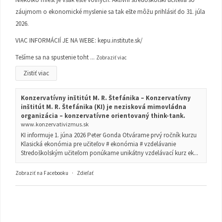
záujmom o ekonomické myslenie sa tak ešte môžu prihlásiť do 31. júla
2026.
VIAC INFORMÁCIÍ JE NA WEBE:
kepu.institute.sk/
Tešíme sa na spustenie toht
...
Zobraziť viac
Zistiť viac
Konzervatívny inštitút M. R. Štefánika – Konzervatívny
inštitút M. R. Štefánika (KI) je nezisková mimovládna
organizácia – konzervatívne orientovaný think-tank.
www.konzervativizmus.sk
KI informuje 1. júna 2026 Peter Gonda Otvárame prvý ročník kurzu
Klasická ekonómia pre učiteľov # ekonómia # vzdelávanie
Stredoškolským učiteľom ponúkame unikátny vzdelávací kurz ek...
Zobraziť na Facebooku
·
Zdieľať