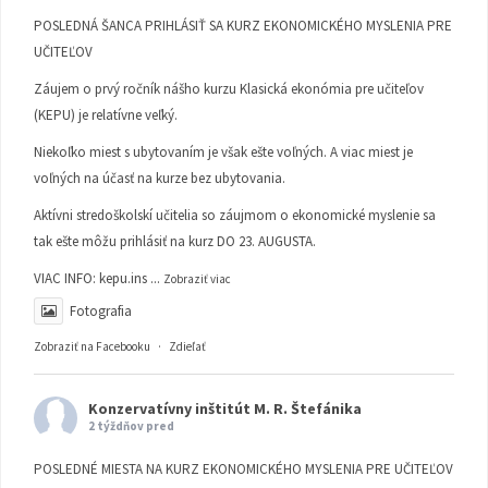
POSLEDNÁ ŠANCA PRIHLÁSIŤ SA KURZ EKONOMICKÉHO MYSLENIA PRE
UČITEĽOV
Záujem o prvý ročník nášho kurzu Klasická ekonómia pre učiteľov
(KEPU) je relatívne veľký.
Niekoľko miest s ubytovaním je však ešte voľných. A viac miest je
voľných na účasť na kurze bez ubytovania.
Aktívni stredoškolskí učitelia so záujmom o ekonomické myslenie sa
tak ešte môžu prihlásiť na kurz DO 23. AUGUSTA.
VIAC INFO:
kepu.ins
...
Zobraziť viac
Fotografia
Zobraziť na Facebooku
·
Zdieľať
Konzervatívny inštitút M. R. Štefánika
2 týždňov pred
POSLEDNÉ MIESTA NA KURZ EKONOMICKÉHO MYSLENIA PRE UČITEĽOV