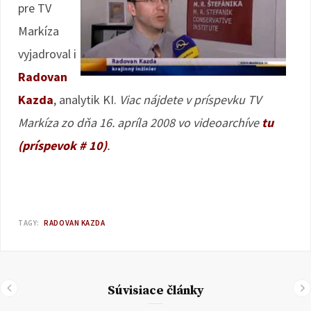
pre TV
Markíza
vyjadroval i
Radovan
Kazda
, analytik KI.
Viac nájdete v príspevku TV
Markíza zo dňa 16. apríla 2008 vo videoarchíve
tu
(príspevok # 10)
.
TAGY:
RADOVAN KAZDA
Súvisiace články