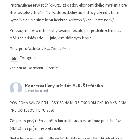
Pripravujeme prvý ročník kurzu základov ekonomického myslenia pre
stredoškolských učiteľov. Bude posledný augustový víkend v hoteli
Bystrička pri Martine:
kepu.institute.sk/https://kepu.institute.sk/
Pre záujemcov o neho s ubytovaním ostalo pár posledných miest.
Môžu sa prihlásiť do 31. júla, čím skôr, tým lepšie.
Miest pre účastníkov k
...
Zobraziť viac
Fotografia
Zobraziť na Facebooku
·
Zdieľať
Konzervatívny inštitút M. R. Štefánika
1 mesiac pred
POSLEDNÁ ŠANCA PRIHLÁSIŤ SA NA KURZ EKONOMICKÉHO MYSLENIA
PRE UČITEĽOV: KEPU 2026
Záujem o prvý ročník nášho kurzu Klasická ekonómia pre učiteľov
(KEPU) nás príjemne prekvapil.
Niekoľko miest je však ešte voľných. Aktívni stredoškolskí učitelia so