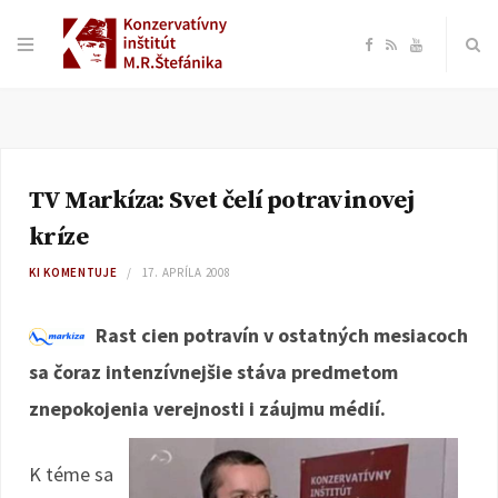
F
R
Y
a
S
o
c
S
u
TV Markíza: Svet čelí potravinovej
e
T
kríze
b
u
KI KOMENTUJE
17. APRÍLA 2008
o
b
Rast cien potravín v ostatných mesiacoch
sa čoraz intenzívnejšie stáva predmetom
o
e
znepokojenia verejnosti i záujmu médií.
k
K téme sa