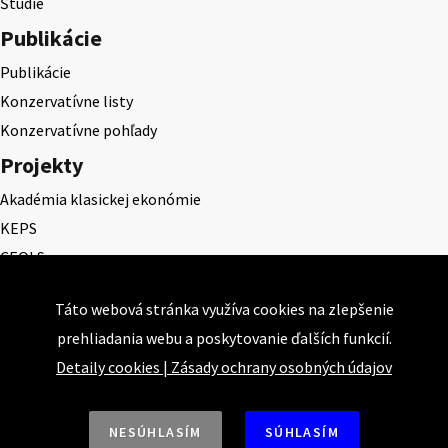
Štúdie
Publikácie
Publikácie
Konzervatívne listy
Konzervatívne pohľady
Projekty
Akadémia klasickej ekonómie
KEPS
CEQLS
Cena Dominika Tatarku
Táto webová stránka využíva cookies na zlepšenie
Cena Ernesta Valka
prehliadania webu a poskytovanie ďalších funkcií.
Študentská esej
Detaily cookies
|
Zásady ochrany osobných údajov
Deň daňového odbremenenia
NESÚHLASÍM
SÚHLASÍM