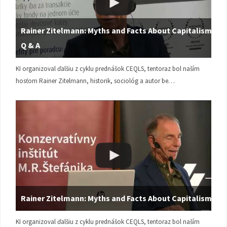
Rainer Zitelmann: Myths and Facts About Capitalism |
Q & A
KI organizoval ďalšiu z cyklu prednášok CEQLS, tentoraz bol naším
hosťom Rainer Zitelmann, historik, sociológ a autor be…
Rainer Zitelmann: Myths and Facts About Capitalism
KI organizoval ďalšiu z cyklu prednášok CEQLS, tentoraz bol naším