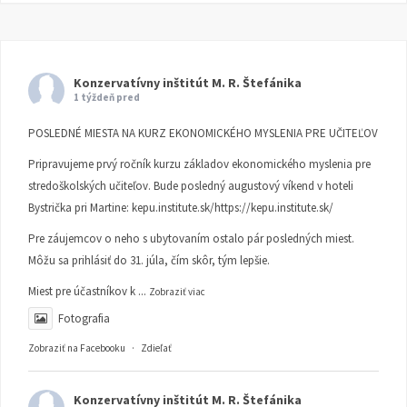
Konzervatívny inštitút M. R. Štefánika
1 týždeň pred
POSLEDNÉ MIESTA NA KURZ EKONOMICKÉHO MYSLENIA PRE UČITEĽOV
Pripravujeme prvý ročník kurzu základov ekonomického myslenia pre
stredoškolských učiteľov. Bude posledný augustový víkend v hoteli
Bystrička pri Martine:
kepu.institute.sk/https://kepu.institute.sk/
Pre záujemcov o neho s ubytovaním ostalo pár posledných miest.
Môžu sa prihlásiť do 31. júla, čím skôr, tým lepšie.
Miest pre účastníkov k
...
Zobraziť viac
Fotografia
Zobraziť na Facebooku
·
Zdieľať
Konzervatívny inštitút M. R. Štefánika