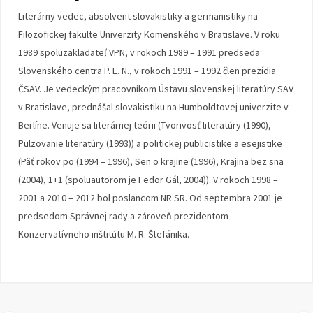
Literárny vedec, absolvent slovakistiky a germanistiky na
Filozofickej fakulte Univerzity Komenského v Bratislave. V roku
1989 spoluzakladateľ VPN, v rokoch 1989 – 1991 predseda
Slovenského centra P. E. N., v rokoch 1991 – 1992 člen prezídia
ČSAV. Je vedeckým pracovníkom Ústavu slovenskej literatúry SAV
v Bratislave, prednášal slovakistiku na Humboldtovej univerzite v
Berlíne. Venuje sa literárnej teórii (Tvorivosť literatúry (1990),
Pulzovanie literatúry (1993)) a politickej publicistike a esejistike
(Päť rokov po (1994 – 1996), Sen o krajine (1996), Krajina bez sna
(2004), 1+1 (spoluautorom je Fedor Gál, 2004)). V rokoch 1998 –
2001 a 2010 – 2012 bol poslancom NR SR. Od septembra 2001 je
predsedom Správnej rady a zároveň prezidentom
Konzervatívneho inštitútu M. R. Štefánika.