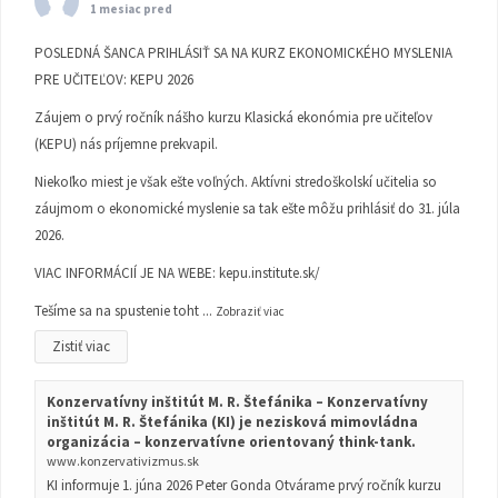
1 mesiac pred
POSLEDNÁ ŠANCA PRIHLÁSIŤ SA NA KURZ EKONOMICKÉHO MYSLENIA
PRE UČITEĽOV: KEPU 2026
Záujem o prvý ročník nášho kurzu Klasická ekonómia pre učiteľov
(KEPU) nás príjemne prekvapil.
Niekoľko miest je však ešte voľných. Aktívni stredoškolskí učitelia so
záujmom o ekonomické myslenie sa tak ešte môžu prihlásiť do 31. júla
2026.
VIAC INFORMÁCIÍ JE NA WEBE:
kepu.institute.sk/
Tešíme sa na spustenie toht
...
Zobraziť viac
Zistiť viac
Konzervatívny inštitút M. R. Štefánika – Konzervatívny
inštitút M. R. Štefánika (KI) je nezisková mimovládna
organizácia – konzervatívne orientovaný think-tank.
www.konzervativizmus.sk
KI informuje 1. júna 2026 Peter Gonda Otvárame prvý ročník kurzu