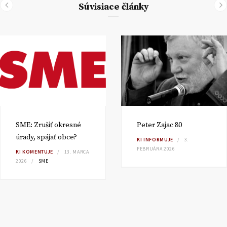
Súvisiace články
SME: Zrušiť okresné
Peter Zajac 80
úrady, spájať obce?
KI INFORMUJE
3.
FEBRUÁRA 2026
KI KOMENTUJE
13. MARCA
2026
SME