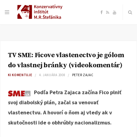
F
R
Y
a
S
o
c
S
u
TV SME: Ficove vlastenectvo je gólom
e
T
do vlastnej bránky (videokomentár)
b
u
KI KOMENTUJE
4. JANUÁRA 2008
PETER ZAJAC
o
b
Podľa Petra Zajaca začína Fico plniť
svoj diabolský plán, začal sa venovať
o
e
vlastenectvu. A hovorí o ňom aj vtedy ak v
k
skutočnosti ide o obhrúbly nacionalizmus.