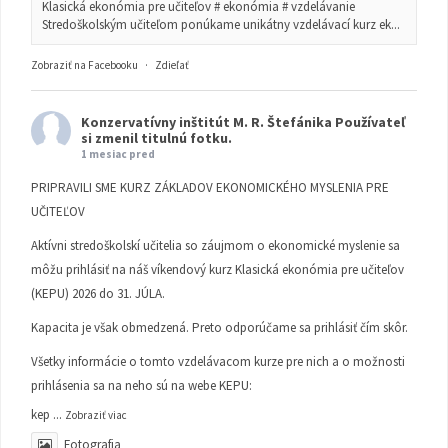
Klasická ekonómia pre učiteľov # ekonómia # vzdelávanie
Stredoškolským učiteľom ponúkame unikátny vzdelávací kurz ek...
Zobraziť na Facebooku
·
Zdieľať
Konzervatívny inštitút M. R. Štefánika
Používateľ
si zmenil titulnú fotku.
1 mesiac pred
PRIPRAVILI SME KURZ ZÁKLADOV EKONOMICKÉHO MYSLENIA PRE
UČITEĽOV
Aktívni stredoškolskí učitelia so záujmom o ekonomické myslenie sa
môžu prihlásiť na náš víkendový kurz Klasická ekonómia pre učiteľov
(KEPU) 2026 do 31. JÚLA.
Kapacita je však obmedzená. Preto odporúčame sa prihlásiť čím skôr.
Všetky informácie o tomto vzdelávacom kurze pre nich a o možnosti
prihlásenia sa na neho sú na webe KEPU:
kep
...
Zobraziť viac
Fotografia