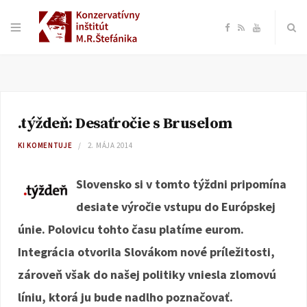
F
R
Y
a
S
o
c
S
u
.týždeň: Desaťročie s Bruselom
e
T
KI KOMENTUJE
2. MÁJA 2014
b
u
Slovensko si v tomto týždni pripomína
o
b
desiate výročie vstupu do Európskej
únie. Polovicu tohto času platíme eurom.
o
e
Integrácia otvorila Slovákom nové príležitosti,
k
zároveň však do našej politiky vniesla zlomovú
líniu, ktorá ju bude nadlho poznačovať.