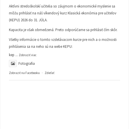
Aktívni stredoškolskí učitelia so záujmom o ekonomické myslenie sa
môžu prihlásiť na náš víkendový kurz Klasická ekonómia pre učiteľov
(KEPU) 2026 do 31. JÚLA.
Kapacita je však obmedzená. Preto odporúčame sa prihlásiť čím skôr.
Všetky informácie o tomto vzdelávacom kurze pre nich a o možnosti
prihlásenia sa na neho sú na webe KEPU:
kep
...
Zobraziť viac
Fotografia
Zobraziť na Facebooku
·
Zdieľať