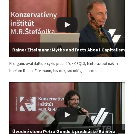
Rainer Zitelmann: Myths and Facts About Capitalism
KI organizoval ďalšiu z cyklu prednášok CEQLS, tentoraz bol naším
hosťom Rainer Zitelmann, historik, sociológ a autor be…
Úvodné slovo Petra Gondu k prednáške Rainera