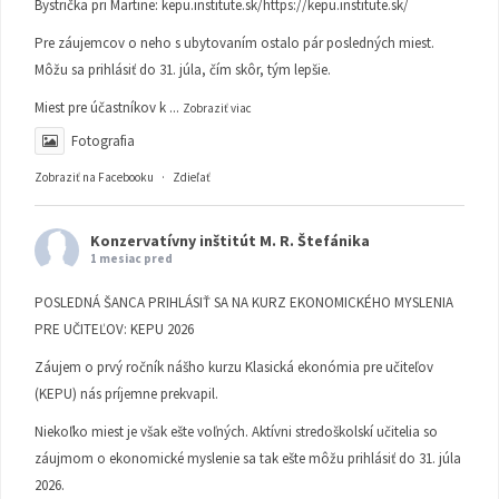
Bystrička pri Martine:
kepu.institute.sk/https://kepu.institute.sk/
Pre záujemcov o neho s ubytovaním ostalo pár posledných miest.
Môžu sa prihlásiť do 31. júla, čím skôr, tým lepšie.
Miest pre účastníkov k
...
Zobraziť viac
Fotografia
Zobraziť na Facebooku
·
Zdieľať
Konzervatívny inštitút M. R. Štefánika
1 mesiac pred
POSLEDNÁ ŠANCA PRIHLÁSIŤ SA NA KURZ EKONOMICKÉHO MYSLENIA
PRE UČITEĽOV: KEPU 2026
Záujem o prvý ročník nášho kurzu Klasická ekonómia pre učiteľov
(KEPU) nás príjemne prekvapil.
Niekoľko miest je však ešte voľných. Aktívni stredoškolskí učitelia so
záujmom o ekonomické myslenie sa tak ešte môžu prihlásiť do 31. júla
2026.