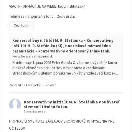
VIAC INFORMÁCIÍ JE NA WEBE:
kepu.institute.sk/
Tešíme sa na spustenie toht
...
Zobraziť viac
Zistiť viac
Konzervatívny inštitút M. R. Štefánika – Konzervatívny
inštitút M. R. Štefánika (KI) je nezisková mimovládna
organizácia – konzervatívne orientovaný think-tank.
www.konzervativizmus.sk
KI informuje 1. júna 2026 Peter Gonda Otvárame prvý ročník kurzu
Klasická ekonómia pre učiteľov # ekonómia # vzdelávanie
Stredoškolským učiteľom ponúkame unikátny vzdelávací kurz ek...
Zobraziť na Facebooku
·
Zdieľať
Konzervatívny inštitút M. R. Štefánika
Používateľ
si zmenil titulnú fotku.
1 mesiac pred
PRIPRAVILI SME KURZ ZÁKLADOV EKONOMICKÉHO MYSLENIA PRE
UČITEĽOV