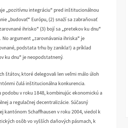
e „pozitívnu integráciu“ pred inštitucionálnou
anie „budovať“ Európu, (2) snaží sa zabraňovať
arovnané ihrisko“ (3) bojí sa „pretekov ku dnu“
e. No argument „zarovnávania ihriska“ je
ovnané, podstata trhu by zanikla!) a príklad
kov ku dnu“ je neopodstatnený.
ch štátov, ktoré delegovali len veľmi málo úloh
ntónmi čulá inštitucionálna konkurencia.
šiu podobu v roku 1848, kombinujúc ekonomickú a
ej a regulačnej decentralizácie. Súčasný
nej kantónom Schaffhausen v roku 2004, viedol k
zických osôb vo vyšších daňových pásmach, k