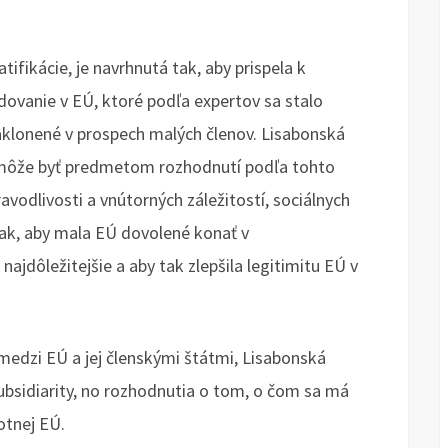
tifikácie, je navrhnutá tak, aby prispela k
odovanie v EÚ, ktoré podľa expertov sa stalo
 naklonené v prospech malých členov. Lisabonská
o môže byť predmetom rozhodnutí podľa tohto
avodlivosti a vnútorných záležitostí, sociálnych
tak, aby mala EÚ dovolené konať v
 najdôležitejšie a aby tak zlepšila legitimitu EÚ v
medzi EÚ a jej členskými štátmi, Lisabonská
ubsidiarity, no rozhodnutia o tom, o čom sa má
otnej EÚ.