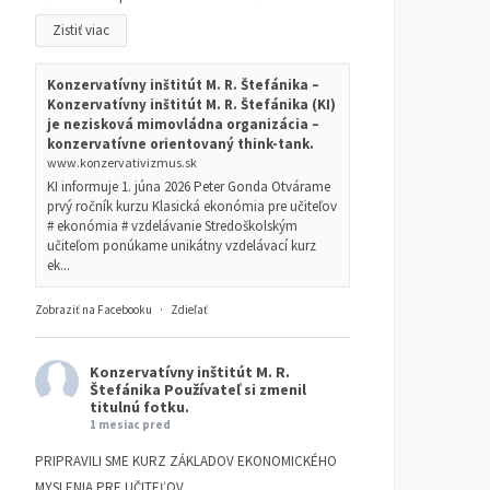
Zistiť viac
Karl-Friedrich Israel: Naša
Karl-Friedrich Israel: Ak
doba je dobou
spoločenské nerovnosti
Konzervatívny inštitút M. R. Štefánika –
bezprecedentnej inflácie
prehlbuje inflačná politi
Konzervatívny inštitút M. R. Štefánika (KI)
centrálnych bánk
je nezisková mimovládna organizácia –
ROZHOVORY
21. JANUÁRA 2025
konzervatívne orientovaný think-tank.
TOMÁŠ ZÁLEŠÁK
ROZHOVORY
21. JANUÁRA 2
www.konzervativizmus.sk
LUKÁŠ KRIVOŠÍK
KI informuje 1. júna 2026 Peter Gonda Otvárame
prvý ročník kurzu Klasická ekonómia pre učiteľov
# ekonómia # vzdelávanie Stredoškolským
učiteľom ponúkame unikátny vzdelávací kurz
ek...
Zobraziť na Facebooku
·
Zdieľať
Konzervatívny inštitút M. R.
Štefánika
Používateľ si zmenil
titulnú fotku.
1 mesiac pred
PRIPRAVILI SME KURZ ZÁKLADOV EKONOMICKÉHO
MYSLENIA PRE UČITEĽOV