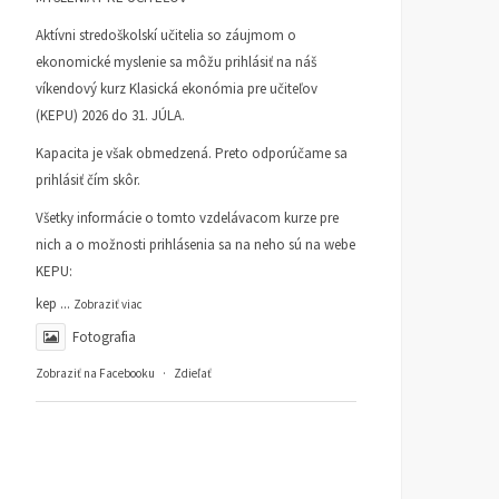
Aktívni stredoškolskí učitelia so záujmom o
ekonomické myslenie sa môžu prihlásiť na náš
víkendový kurz Klasická ekonómia pre učiteľov
(KEPU) 2026 do 31. JÚLA.
Kapacita je však obmedzená. Preto odporúčame sa
prihlásiť čím skôr.
Všetky informácie o tomto vzdelávacom kurze pre
nich a o možnosti prihlásenia sa na neho sú na webe
KEPU:
kep
...
Zobraziť viac
Fotografia
Zobraziť na Facebooku
·
Zdieľať