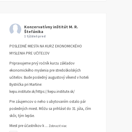
Konzervatívny inštitút M. R.
Štefánika
1 týždeň pred
POSLEDNÉ MIESTA NA KURZ EKONOMICKÉHO
MYSLENIA PRE UČITEĽOV
Pripravujeme prvý ročník kurzu základov
ekonomického myslenia pre stredoškolských
učiteľov. Bude posledný augustový víkend v hoteli
Bystrička pri Martine:
kepu.institute.sk/https://kepu.institute.sk/
Pre záujemcov o neho s ubytovaním ostalo pár
posledných miest. Môžu sa prihlásiť do 31. júla, čím
skôr, tým lepšie.
Miest pre účastníkov k
...
Zobraziť viac