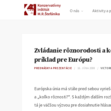
O nás
Aktivity a 
Zvládanie rôznorodosti a k
príklad pre Európu?
PREDNÁŠKY A PREZENTÁCIE
16. JÚNA 2008
VICTOR
Európska únia má stále pred sebou vyrieš
a „koľko rôznosti?“. S každým ďalším roz
tá je väčšou výzvou pre dosiahnutie hlásan