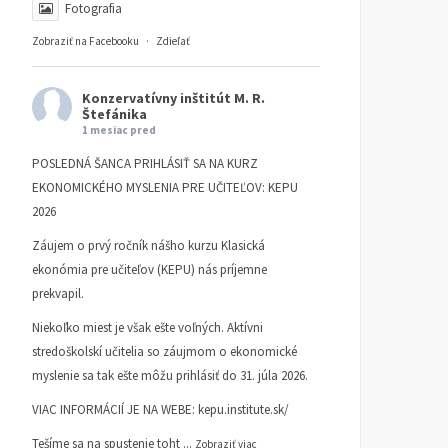
Fotografia
Zobraziť na Facebooku
·
Zdieľať
Konzervatívny inštitút M. R.
Štefánika
1 mesiac pred
POSLEDNÁ ŠANCA PRIHLÁSIŤ SA NA KURZ
EKONOMICKÉHO MYSLENIA PRE UČITEĽOV: KEPU
2026
Záujem o prvý ročník nášho kurzu Klasická
ekonómia pre učiteľov (KEPU) nás príjemne
prekvapil.
Niekoľko miest je však ešte voľných. Aktívni
stredoškolskí učitelia so záujmom o ekonomické
myslenie sa tak ešte môžu prihlásiť do 31. júla 2026.
VIAC INFORMÁCIÍ JE NA WEBE:
kepu.institute.sk/
Tešíme sa na spustenie toht
...
Zobraziť viac