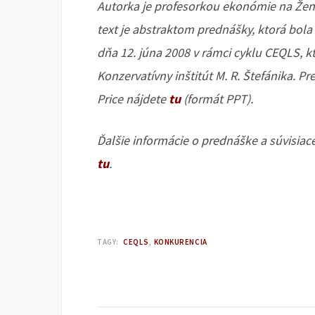
Autorka je profesorkou ekonómie na Žene
text je abstraktom prednášky, ktorá bola
dňa 12. júna 2008 v rámci cyklu CEQLS, k
Konzervatívny inštitút M. R. Štefánika. Pr
Price nájdete
tu
(formát PPT).
Ďalšie informácie o prednáške a súvisia
tu
.
TAGY:
CEQLS
KONKURENCIA