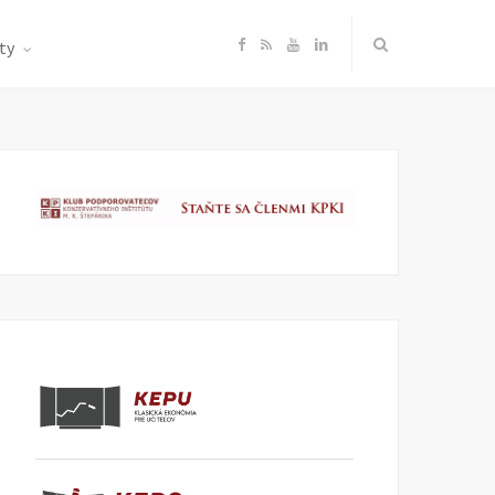
F
R
Y
L
ty
a
S
o
i
c
S
u
n
e
T
k
b
u
e
o
b
d
o
e
I
k
n