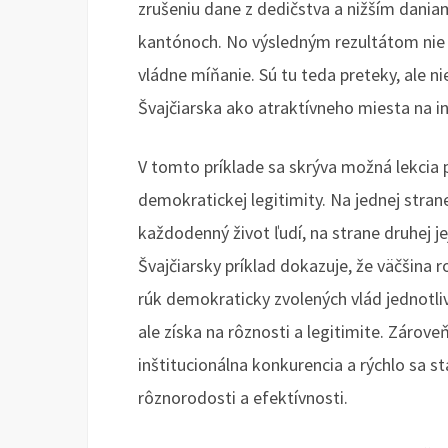
zrušeniu dane z dedičstva a nižším dani
kantónoch. No výsledným rezultátom nie j
vládne míňanie. Sú tu teda preteky, ale 
Švajčiarska ako atraktívneho miesta na in
V tomto príklade sa skrýva možná lekcia
demokratickej legitimity. Na jednej strane
každodenný život ľudí, na strane druhej j
Švajčiarsky príklad dokazuje, že väčšina
rúk demokraticky zvolených vlád jednotliv
ale získa na rôznosti a legitimite. Zároveň
inštitucionálna konkurencia a rýchlo sa st
rôznorodosti a efektívnosti.