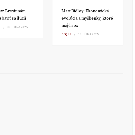
ey: Brexit nám
Matt Ridley: Ekonomická
aviť sa ilúzií
evolúcia a myšlienky, ktoré
majú sex
Y
30. JÚNA 2025
CEQLS
13. JÚNA 2025