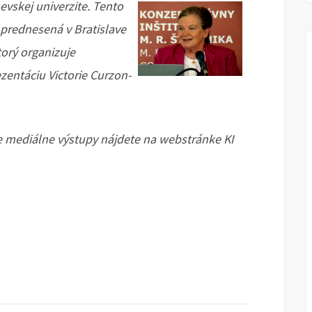
vskej univerzite. Tento
 prednesená v Bratislave
torý organizuje
ezentáciu Victorie Curzon-
ce mediálne výstupy nájdete na webstránke KI