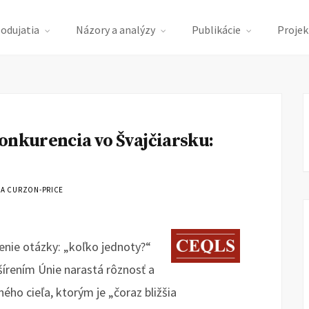
podujatia
Názory a analýzy
Publikácie
Projek
onkurencia vo Švajčiarsku:
IA CURZON-PRICE
enie otázky: „koľko jednoty?“
šírením Únie narastá rôznosť a
ého cieľa, ktorým je „čoraz bližšia