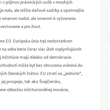
am z príjmov právnických osôb v mnohých
e nula, ale nižšie daňové sadzby a opatrnejšie
nie smerom nadol, ale smerom k vytvoreniu
vestovanie a pre život.
 pre EÚ. Európska únia trpí nedostatkom
 na seba berie čoraz viac úloh ovplyvňujúcich
ej inštitúcie majú ďaleko od demokracie.
 rozhodnutí môže byť bez ohrozenia vrátená do
ých členských štátov. EU stratí na „jednote“,
 jej prospeje, tak ako Švajčiarsku,
ane oblasťou inštitucionálnej inovácie,