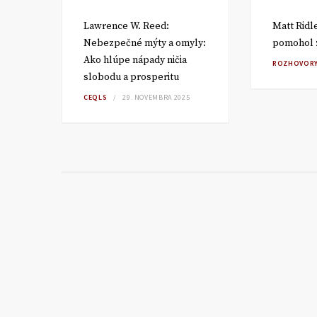
Lawrence W. Reed:
Matt Ridl
iky
Nebezpečné mýty a omyly:
pomohol zb
ú
Ako hlúpe nápady ničia
ROZHOVOR
slobodu a prosperitu
CEQLS
29. NOVEMBRA 2025