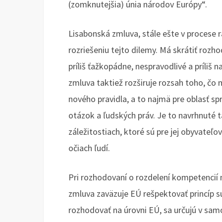
(zomknutejšia) únia národov Európy“.
Lisabonská zmluva, stále ešte v procese ra
rozriešeniu tejto dilemy. Má skrátiť rozh
príliš ťažkopádne, nespravodlivé a príliš
zmluva taktiež rozširuje rozsah toho, č
nového pravidla, a to najmä pre oblasť spr
otázok a ľudských práv. Je to navrhnuté 
záležitostiach, ktoré sú pre jej obyvateľov
očiach ľudí.
Pri rozhodovaní o rozdelení kompetencií 
zmluva zaväzuje EÚ rešpektovať princíp s
rozhodovať na úrovni EÚ, sa určujú v sam