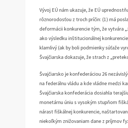
Vývoj EÚ nám ukazuje, že EÚ uprednostňuj
rôznorodosťou z troch príčin: (1) má posl
deformácii konkurencie tým, že vytvára „z
ako výsledku inštitucionálnej konkurenci
klamlivý (ak by boli podmienky súťaže vyr
Švajčiarska dokazuje, že strach z „prete
Švajčiarsko je konfederáciou 26 nezávislý
na federálnu vládu a kde vládne medzi ka
Švajčiarska konfederácia dosiahla teraj
monetárnu úniu s vysokým stupňom fiškáln
nárast fiškálnej konkurencie, naštartova
niekoľkým znižovaniam dane z príjmov fy