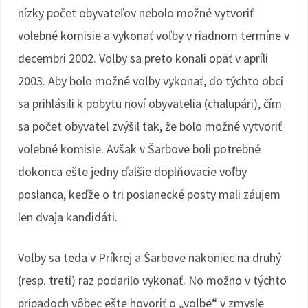
nízky počet obyvateľov nebolo možné vytvoriť
volebné komisie a vykonať voľby v riadnom termíne v
decembri 2002. Voľby sa preto konali opäť v apríli
2003. Aby bolo možné voľby vykonať, do týchto obcí
sa prihlásili k pobytu noví obyvatelia (chalupári), čím
sa počet obyvateľ zvýšil tak, že bolo možné vytvoriť
volebné komisie. Avšak v Šarbove boli potrebné
dokonca ešte jedny ďalšie doplňovacie voľby
poslanca, keďže o tri poslanecké posty mali záujem
len dvaja kandidáti.
Voľby sa teda v Príkrej a Šarbove nakoniec na druhý
(resp. tretí) raz podarilo vykonať. No možno v týchto
prípadoch vôbec ešte hovoriť o „voľbe“ v zmysle