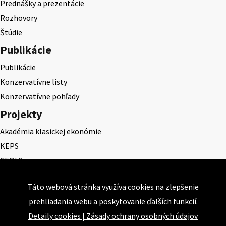
Prednášky a prezentácie
Rozhovory
Štúdie
Publikácie
Publikácie
Konzervatívne listy
Konzervatívne pohľady
Projekty
Akadémia klasickej ekonómie
KEPS
CEQLS
Cena Dominika Tatarku
Táto webová stránka využíva cookies na zlepšenie
Cena Ernesta Valka
prehliadania webu a poskytovanie ďalších funkcií.
Študentská esej
Detaily cookies
|
Zásady ochrany osobných údajov
Deň daňového odbremenenia