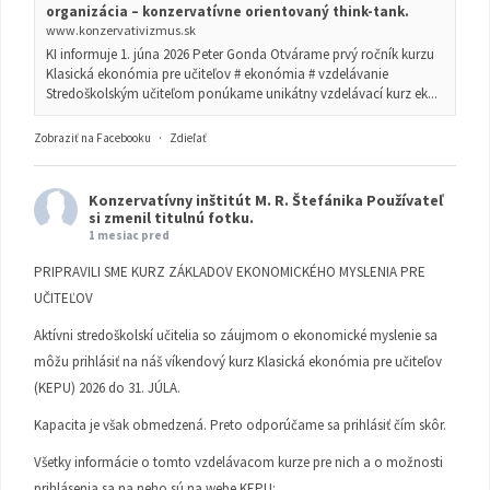
organizácia – konzervatívne orientovaný think-tank.
www.konzervativizmus.sk
KI informuje 1. júna 2026 Peter Gonda Otvárame prvý ročník kurzu
Klasická ekonómia pre učiteľov # ekonómia # vzdelávanie
Stredoškolským učiteľom ponúkame unikátny vzdelávací kurz ek...
Zobraziť na Facebooku
·
Zdieľať
Konzervatívny inštitút M. R. Štefánika
Používateľ
si zmenil titulnú fotku.
1 mesiac pred
PRIPRAVILI SME KURZ ZÁKLADOV EKONOMICKÉHO MYSLENIA PRE
UČITEĽOV
Aktívni stredoškolskí učitelia so záujmom o ekonomické myslenie sa
môžu prihlásiť na náš víkendový kurz Klasická ekonómia pre učiteľov
(KEPU) 2026 do 31. JÚLA.
Kapacita je však obmedzená. Preto odporúčame sa prihlásiť čím skôr.
Všetky informácie o tomto vzdelávacom kurze pre nich a o možnosti
prihlásenia sa na neho sú na webe KEPU: