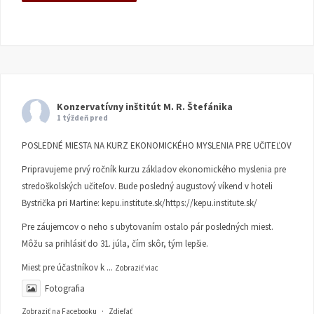
Konzervatívny inštitút M. R. Štefánika
1 týždeň pred
POSLEDNÉ MIESTA NA KURZ EKONOMICKÉHO MYSLENIA PRE UČITEĽOV
Pripravujeme prvý ročník kurzu základov ekonomického myslenia pre
stredoškolských učiteľov. Bude posledný augustový víkend v hoteli
Bystrička pri Martine:
kepu.institute.sk/https://kepu.institute.sk/
Pre záujemcov o neho s ubytovaním ostalo pár posledných miest.
Môžu sa prihlásiť do 31. júla, čím skôr, tým lepšie.
Miest pre účastníkov k
...
Zobraziť viac
Fotografia
Zobraziť na Facebooku
·
Zdieľať