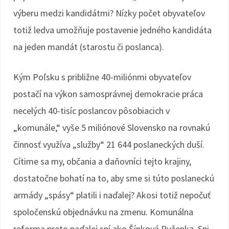
výberu medzi kandidátmi? Nízky počet obyvateľov
totiž ledva umožňuje postavenie jedného kandidáta
na jeden mandát (starostu či poslanca).
Kým Poľsku s približne 40-miliónmi obyvateľov
postačí na výkon samosprávnej demokracie práca
necelých 40-tisíc poslancov pôsobiacich v
„komunále,“ vyše 5 miliónové Slovensko na rovnakú
činnosť využíva „služby“ 21 644 poslaneckých duší.
Cítime sa my, občania a daňovníci tejto krajiny,
dostatočne bohatí na to, aby sme si túto poslaneckú
armády „spásy“ platili i naďalej? Akosi totiž nepočuť
spoločenskú objednávku na zmenu. Komunálna
reforma preto naďalej spí ako Šípková Ruženka. Spi