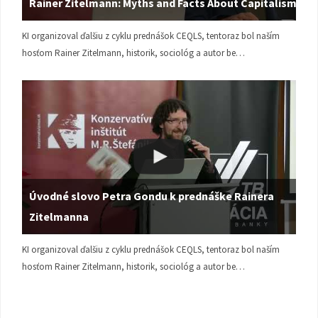
Rainer Zitelmann: Myths and Facts About Capitalism
KI organizoval ďalšiu z cyklu prednášok CEQLS, tentoraz bol naším
hosťom Rainer Zitelmann, historik, sociológ a autor be…
Úvodné slovo Petra Gondu k prednáške Rainera
Zitelmanna
KI organizoval ďalšiu z cyklu prednášok CEQLS, tentoraz bol naším
hosťom Rainer Zitelmann, historik, sociológ a autor be…