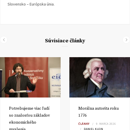
Slovensko – Európska únia.
Súvisiace články
Potrebujeme viac ľudí
Morálna autorita roku
so znalosťou základov
1776
ekonomického
ČLÁNKY
9. MARCA 2026
myslenia
DANIEL KLEIN