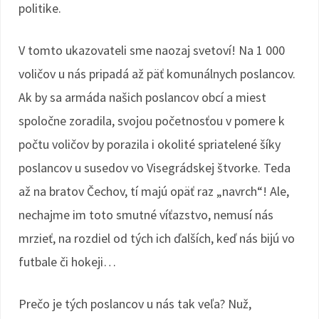
politike.
V tomto ukazovateli sme naozaj svetoví! Na 1 000
voličov u nás pripadá až päť komunálnych poslancov.
Ak by sa armáda našich poslancov obcí a miest
spoločne zoradila, svojou početnosťou v pomere k
počtu voličov by porazila i okolité spriatelené šíky
poslancov u susedov vo Visegrádskej štvorke. Teda
až na bratov Čechov, tí majú opäť raz „navrch“! Ale,
nechajme im toto smutné víťazstvo, nemusí nás
mrzieť, na rozdiel od tých ich ďalších, keď nás bijú vo
futbale či hokeji…
Prečo je tých poslancov u nás tak veľa? Nuž,