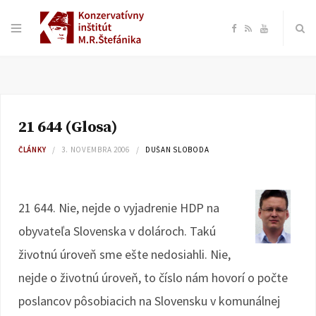
F
R
Y
a
S
o
c
S
u
21 644 (Glosa)
e
T
ČLÁNKY
3. NOVEMBRA 2006
DUŠAN SLOBODA
b
u
o
b
21 644. Nie, nejde o vyjadrenie HDP na
obyvateľa Slovenska v dolároch. Takú
o
e
životnú úroveň sme ešte nedosiahli. Nie,
k
nejde o životnú úroveň, to číslo nám hovorí o počte
poslancov pôsobiacich na Slovensku v komunálnej