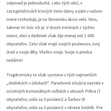
odpoveď je jednoduchá. Lebo tých obcí, v
zastupiteľstvách ktorých tieto dámy a páni v našom
mene rozhodujú, je na Slovensku akosi veľa. Veru,
takmer tri tisíc ich je. V dvoch tretinách z týchto
miest, obcí a dediniek však žije menej než 1 000
obyvateľov. Zato však majú svojich poslancov, svoj
úrad a svoje dlhy. Všetko svoje. Svoje si predsa
nedáme!
Tragikomicky to však vyznieva v tých najmenších
„dedinkách v údoliach“. Paradoxná situácia nastala v
ostatných komunálnych voľbách v obciach Príkra (7
obyvateľov, volia sa 3 poslanci) a Šarbov (9
obyvateľov, volia sa 3 poslanci) v okrese Svidník. Pre