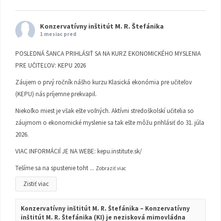
Konzervatívny inštitút M. R. Štefánika
1 mesiac pred
POSLEDNÁ ŠANCA PRIHLÁSIŤ SA NA KURZ EKONOMICKÉHO MYSLENIA
PRE UČITEĽOV: KEPU 2026
Záujem o prvý ročník nášho kurzu Klasická ekonómia pre učiteľov
(KEPU) nás príjemne prekvapil.
Niekoľko miest je však ešte voľných. Aktívni stredoškolskí učitelia so
záujmom o ekonomické myslenie sa tak ešte môžu prihlásiť do 31. júla
2026.
VIAC INFORMÁCIÍ JE NA WEBE:
kepu.institute.sk/
Tešíme sa na spustenie toht
...
Zobraziť viac
Zistiť viac
Konzervatívny inštitút M. R. Štefánika – Konzervatívny
inštitút M. R. Štefánika (KI) je nezisková mimovládna