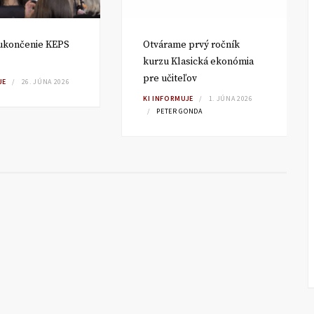
ukončenie KEPS
Otvárame prvý ročník
kurzu Klasická ekonómia
pre učiteľov
JE
26. JÚNA 2026
KI INFORMUJE
1. JÚNA 2026
PETER GONDA