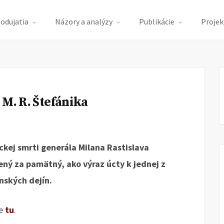
podujatia
Názory a analýzy
Publikácie
Projek
 M. R. Štefánika
ckej smrti generála Milana Rastislava
ený za pamätný, ako výraz úcty k jednej z
nských dejín.
te
tu
.