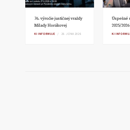
om
76. výročie justičnej vraždy
Úspešné 
Milady Horákovej
2025/2026
RA
KI INFORMUJE
26. JÚNA 2026
KI INFORMU