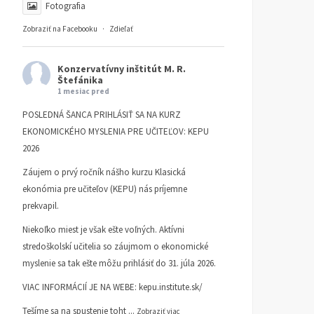
Fotografia
Zobraziť na Facebooku
·
Zdieľať
Konzervatívny inštitút M. R.
Štefánika
1 mesiac pred
POSLEDNÁ ŠANCA PRIHLÁSIŤ SA NA KURZ
EKONOMICKÉHO MYSLENIA PRE UČITEĽOV: KEPU
2026
Záujem o prvý ročník nášho kurzu Klasická
ekonómia pre učiteľov (KEPU) nás príjemne
prekvapil.
Niekoľko miest je však ešte voľných. Aktívni
stredoškolskí učitelia so záujmom o ekonomické
myslenie sa tak ešte môžu prihlásiť do 31. júla 2026.
VIAC INFORMÁCIÍ JE NA WEBE:
kepu.institute.sk/
Tešíme sa na spustenie toht
...
Zobraziť viac