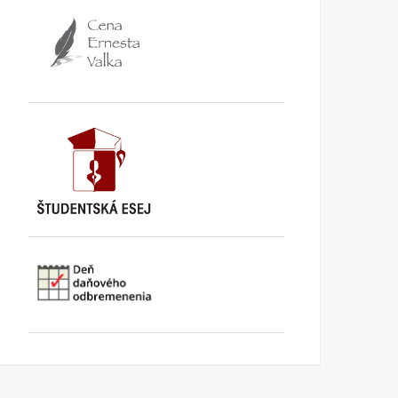
Mlieko & Med
Peter Zajac 80
KI INFORMUJE
11. MÁJA 2026
KI INFORMUJE
3. FEBRUÁRA
2026