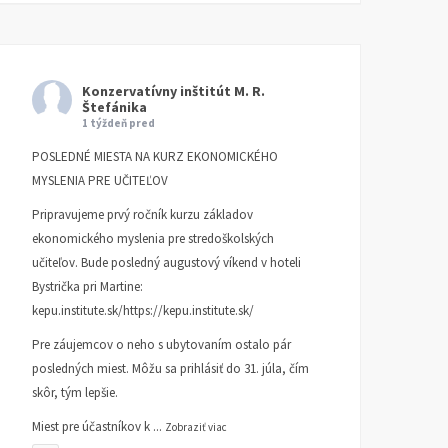
Konzervatívny inštitút M. R.
Štefánika
1 týždeň pred
POSLEDNÉ MIESTA NA KURZ EKONOMICKÉHO
MYSLENIA PRE UČITEĽOV
Pripravujeme prvý ročník kurzu základov
ekonomického myslenia pre stredoškolských
učiteľov. Bude posledný augustový víkend v hoteli
Bystrička pri Martine:
kepu.institute.sk/https://kepu.institute.sk/
Pre záujemcov o neho s ubytovaním ostalo pár
posledných miest. Môžu sa prihlásiť do 31. júla, čím
skôr, tým lepšie.
Miest pre účastníkov k
...
Zobraziť viac