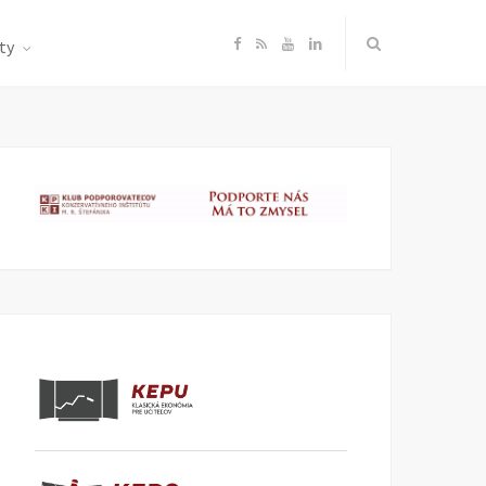
F
R
Y
L
ty
a
S
o
i
c
S
u
n
e
T
k
b
u
e
o
b
d
o
e
I
k
n