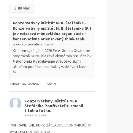
Zistiť viac
Konzervatívny inštitút M. R. Štefánika –
Konzervatívny inštitút M. R. Štefánika (KI)
je nezisková mimovládna organizácia –
konzervatívne orientovaný think-tank.
www.konzervativizmus.sk
KI informuje 1. júna 2026 Peter Gonda Otvárame
prvý ročník kurzu Klasická ekonómia pre učiteľov
# ekonómia # vzdelávanie Stredoškolským
učiteľom ponúkame unikátny vzdelávací kurz
ek...
Zobraziť na Facebooku
·
Zdieľať
Konzervatívny inštitút M. R.
Štefánika
Používateľ si zmenil
titulnú fotku.
1 mesiac pred
PRIPRAVILI SME KURZ ZÁKLADOV EKONOMICKÉHO
MYSLENIA PRE UČITEĽOV