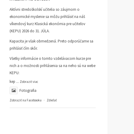
Aktívni stredoškolskí učitelia so záujmom o
ekonomické myslenie sa môžu prihlásiť na náš
víkendový kurz Klasická ekonómia pre učiteľov
(KEPU) 2026 do 31. JÚLA.
Kapacita je však obmedzená. Preto odporúčame sa
prihlásiť čím skôr.
Všetky informácie o tomto vzdelávacom kurze pre
nich a o možnosti prihlásenia sa na neho sú na webe
KEPU:
kep
...
Zobraziť viac
Fotografia
Zobraziť na Facebooku
·
Zdieľať