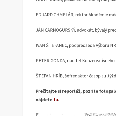
EDUARD CHMELÁR, rektor Akadémie méd
JÁN ČARNOGURSKÝ, advokát, bývalý pred
IVAN ŠTEFANEC, podpredseda Výboru NR S
PETER GONDA, riaditeľ Konzervatívneho i
ŠTEFAN HRÍB, šéfredaktor časopisu .týž
Prečítajte si reportáž, pozrite fotoga
nájdete
tu
.