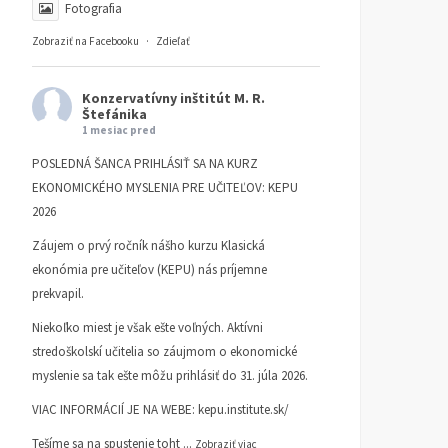
Fotografia
Zobraziť na Facebooku
·
Zdieľať
Konzervatívny inštitút M. R.
Štefánika
1 mesiac pred
POSLEDNÁ ŠANCA PRIHLÁSIŤ SA NA KURZ
EKONOMICKÉHO MYSLENIA PRE UČITEĽOV: KEPU
2026
Záujem o prvý ročník nášho kurzu Klasická
ekonómia pre učiteľov (KEPU) nás príjemne
prekvapil.
Niekoľko miest je však ešte voľných. Aktívni
stredoškolskí učitelia so záujmom o ekonomické
myslenie sa tak ešte môžu prihlásiť do 31. júla 2026.
VIAC INFORMÁCIÍ JE NA WEBE:
kepu.institute.sk/
Tešíme sa na spustenie toht
...
Zobraziť viac