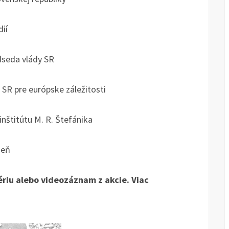
ií
seda vlády SR
R pre európske záležitosti
nštitútu M. R. Štefánika
deň
lériu alebo videozáznam z akcie. Viac