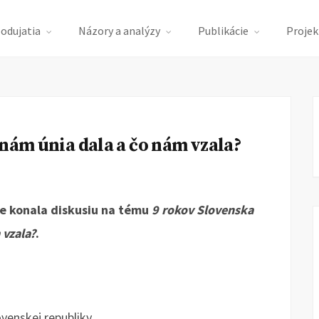
podujatia
Názory a analýzy
Publikácie
Projek
 nám únia dala a čo nám vzala?
ve konala diskusiu na tému
9 rokov Slovenska
 vzala?
.
venskej republiky