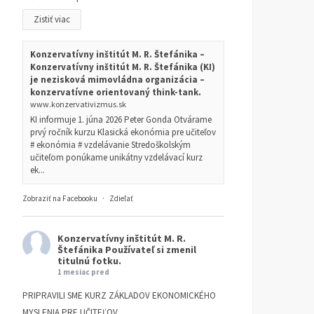
Zistiť viac
Konzervatívny inštitút M. R. Štefánika –
Konzervatívny inštitút M. R. Štefánika (KI)
je nezisková mimovládna organizácia –
konzervatívne orientovaný think-tank.
www.konzervativizmus.sk
KI informuje 1. júna 2026 Peter Gonda Otvárame
prvý ročník kurzu Klasická ekonómia pre učiteľov
# ekonómia # vzdelávanie Stredoškolským
učiteľom ponúkame unikátny vzdelávací kurz
ek...
Zobraziť na Facebooku
·
Zdieľať
Konzervatívny inštitút M. R.
Štefánika
Používateľ si zmenil
titulnú fotku.
1 mesiac pred
PRIPRAVILI SME KURZ ZÁKLADOV EKONOMICKÉHO
MYSLENIA PRE UČITEĽOV