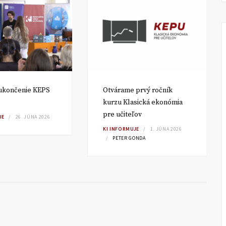
ukončenie KEPS
Otvárame prvý ročník
kurzu Klasická ekonómia
pre učiteľov
JE
26. JÚNA 2026
KI INFORMUJE
1. JÚNA 2026
PETER GONDA