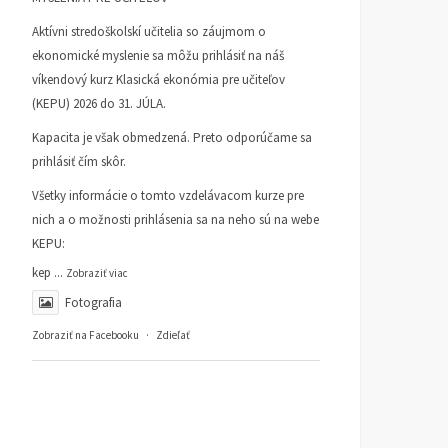
Aktívni stredoškolskí učitelia so záujmom o
ekonomické myslenie sa môžu prihlásiť na náš
víkendový kurz Klasická ekonómia pre učiteľov
(KEPU) 2026 do 31. JÚLA.
Kapacita je však obmedzená. Preto odporúčame sa
prihlásiť čím skôr.
Všetky informácie o tomto vzdelávacom kurze pre
nich a o možnosti prihlásenia sa na neho sú na webe
KEPU:
kep
...
Zobraziť viac
Fotografia
Zobraziť na Facebooku
·
Zdieľať