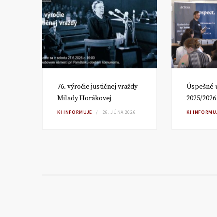
om
76. výročie justičnej vraždy
Úspešné 
Milady Horákovej
2025/2026
RA
KI INFORMUJE
26. JÚNA 2026
KI INFORMU