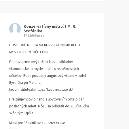
Konzervatívny inštitút M. R.
Štefánika
1 týždeň pred
POSLEDNÉ MIESTA NA KURZ EKONOMICKÉHO
Mlieko & Med
Peter Zajac 80
MYSLENIA PRE UČITEĽOV
KI INFORMUJE
11. MÁJA 2026
KI INFORMUJE
3. FEBRUÁRA
Pripravujeme prvý ročník kurzu základov
2026
ekonomického myslenia pre stredoškolských
učiteľov. Bude posledný augustový víkend v hoteli
Bystrička pri Martine:
kepu.institute.sk/https://kepu.institute.sk/
Pre záujemcov o neho s ubytovaním ostalo pár
posledných miest. Môžu sa prihlásiť do 31. júla, čím
skôr, tým lepšie.
Miest pre účastníkov k
...
Zobraziť viac