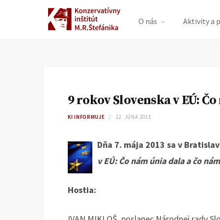
O nás
Aktivity a 
9 rokov Slovenska v EÚ: Čo
KI INFORMUJE
12. JÚNA 2013
Dňa 7. mája 2013 sa v Bratisla
v EÚ: Čo nám únia dala a čo nám
Hostia:
IVAN MIKLOŠ, poslanec Národnej rady Slo