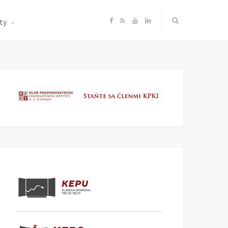
F
R
Y
L
ty
a
S
o
i
c
S
u
n
e
T
k
b
u
e
o
b
d
o
e
I
k
n