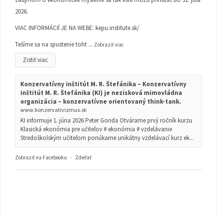
2026.
VIAC INFORMÁCIÍ JE NA WEBE:
kepu.institute.sk/
Tešíme sa na spustenie toht
...
Zobraziť viac
Zistiť viac
Konzervatívny inštitút M. R. Štefánika – Konzervatívny
inštitút M. R. Štefánika (KI) je nezisková mimovládna
organizácia – konzervatívne orientovaný think-tank.
www.konzervativizmus.sk
KI informuje 1. júna 2026 Peter Gonda Otvárame prvý ročník kurzu
Klasická ekonómia pre učiteľov # ekonómia # vzdelávanie
Stredoškolským učiteľom ponúkame unikátny vzdelávací kurz ek...
Zobraziť na Facebooku
·
Zdieľať