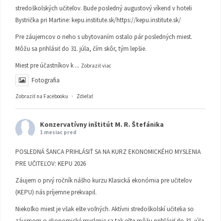
stredoškolských učiteľov. Bude posledný augustový víkend v hoteli
Bystrička pri Martine:
kepu.institute.sk/https://kepu.institute.sk/
Pre záujemcov o neho s ubytovaním ostalo pár posledných miest.
Môžu sa prihlásiť do 31. júla, čím skôr, tým lepšie.
Miest pre účastníkov k
...
Zobraziť viac
Fotografia
Zobraziť na Facebooku
·
Zdieľať
Konzervatívny inštitút M. R. Štefánika
1 mesiac pred
POSLEDNÁ ŠANCA PRIHLÁSIŤ SA NA KURZ EKONOMICKÉHO MYSLENIA
PRE UČITEĽOV: KEPU 2026
Záujem o prvý ročník nášho kurzu Klasická ekonómia pre učiteľov
(KEPU) nás príjemne prekvapil.
Niekoľko miest je však ešte voľných. Aktívni stredoškolskí učitelia so
záujmom o ekonomické myslenie sa tak ešte môžu prihlásiť do 31. júla