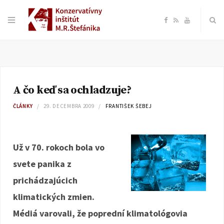
F
R
Y
a
S
o
c
S
u
A čo keď sa ochladzuje?
e
T
ČLÁNKY
29. DECEMBRA 2009
FRANTIŠEK ŠEBEJ
b
u
o
b
Už v 70. rokoch bola vo
svete panika z
o
e
prichádzajúcich
k
klimatických zmien.
Médiá varovali, že poprední klimatológovia