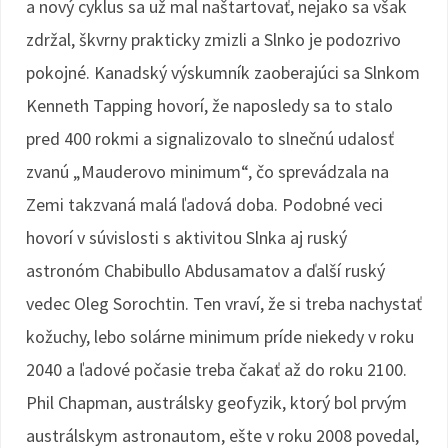
a nový cyklus sa už mal naštartovať, nejako sa však
zdržal, škvrny prakticky zmizli a Slnko je podozrivo
pokojné. Kanadský výskumník zaoberajúci sa Slnkom
Kenneth Tapping hovorí, že naposledy sa to stalo
pred 400 rokmi a signalizovalo to slnečnú udalosť
zvanú „Mauderovo minimum“, čo sprevádzala na
Zemi takzvaná malá ľadová doba. Podobné veci
hovorí v súvislosti s aktivitou Slnka aj ruský
astronóm Chabibullo Abdusamatov a ďalší ruský
vedec Oleg Sorochtin. Ten vraví, že si treba nachystať
kožuchy, lebo solárne minimum príde niekedy v roku
2040 a ľadové počasie treba čakať až do roku 2100.
Phil Chapman, austrálsky geofyzik, ktorý bol prvým
austrálskym astronautom, ešte v roku 2008 povedal,