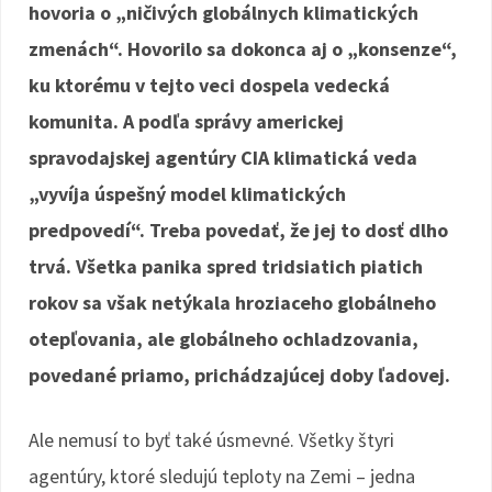
hovoria o „ničivých globálnych klimatických
zmenách“. Hovorilo sa dokonca aj o „konsenze“,
ku ktorému v tejto veci dospela vedecká
komunita. A podľa správy americkej
spravodajskej agentúry CIA klimatická veda
„vyvíja úspešný model klimatických
predpovedí“. Treba povedať, že jej to dosť dlho
trvá. Všetka panika spred tridsiatich piatich
rokov sa však netýkala hroziaceho globálneho
otepľovania, ale globálneho ochladzovania,
povedané priamo, prichádzajúcej doby ľadovej.
Ale nemusí to byť také úsmevné. Všetky štyri
agentúry, ktoré sledujú teploty na Zemi – jedna