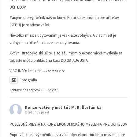
UČITEĽOV
Záujem o prvý ročník nášho kurzu Klasická ekonómia pre učiteľov
(KEPU) je relatívne veľký.
Niekoľko miest s ubytovaním je však ešte voľných. A viac miest je
voľných na účasť na kurze bez ubytovania.
Aktívni stredoškolskí učitelia so záujmom o ekonomické myslenie sa
tak ešte môžu prihlásiť na kurz DO 23. AUGUSTA.
VIAC INFO:
kepu.ins
...
Zobraziť viac
Fotografia
Zobraziť na Facebooku
·
Zdieľať
Konzervatívny inštitút M. R. Štefánika
2 týždňov pred
POSLEDNÉ MIESTA NA KURZ EKONOMICKÉHO MYSLENIA PRE UČITEĽOV
Pripravujeme prvý ročník kurzu základov ekonomického myslenia pre