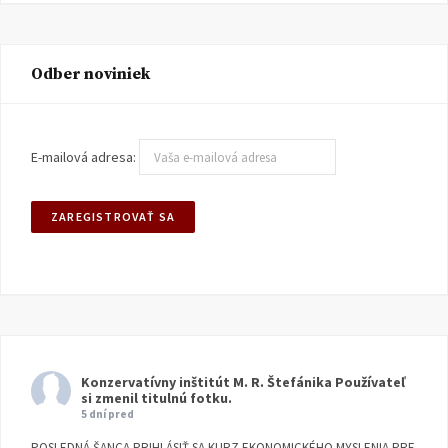
Odber noviniek
E-mailová adresa:
Konzervatívny inštitút M. R. Štefánika
Používateľ
si zmenil titulnú fotku.
5 dní pred
POSLEDNÁ ŠANCA PRIHLÁSIŤ SA KURZ EKONOMICKÉHO MYSLENIA PRE