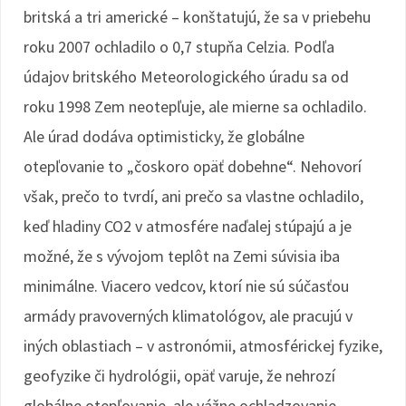
britská a tri americké – konštatujú, že sa v priebehu
roku 2007 ochladilo o 0,7 stupňa Celzia. Podľa
údajov britského Meteorologického úradu sa od
roku 1998 Zem neotepľuje, ale mierne sa ochladilo.
Ale úrad dodáva optimisticky, že globálne
otepľovanie to „čoskoro opäť dobehne“. Nehovorí
však, prečo to tvrdí, ani prečo sa vlastne ochladilo,
keď hladiny CO2 v atmosfére naďalej stúpajú a je
možné, že s vývojom teplôt na Zemi súvisia iba
minimálne. Viacero vedcov, ktorí nie sú súčasťou
armády pravoverných klimatológov, ale pracujú v
iných oblastiach – v astronómii, atmosférickej fyzike,
geofyzike či hydrológii, opäť varuje, že nehrozí
globálne otepľovanie, ale vážne ochladzovanie.