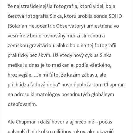
že najstrašidelnejšia fotografia, ktorú videl, bola
čerstvá fotografia Slnka, ktorú urobila sonda SOHO
(Solar an Heliocentric Observatory) umiestnená vo
vesmíre v bode rovnováhy medzi slnečnou a
zemskou gravitáciou. Slnko bolo na tej fotografii
prakticky bez škvŕn. Už vtedy nový cyklus Slnka
meškal a dnes je to meškanie, podľa všetkého,
hrozivejšie. „Je mi ľúto, že kazím zábavu, ale
prichádza ľadová doba“ hovorí položartom Chapman
na adresu klimatológov posadnutých globálnym
otepľovaním.
Ale Chapman i ďalší hovoria aj niečo iné – počas
uplynulých niekoľko miliónov rokov, ako ukazujú