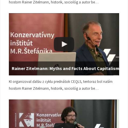
hosťom Rainer Zitelmann, historik, sociológ a autor be…
Rainer Zitelmann: Myths and Facts About Capitalism
KI organizoval ďalšiu z cyklu prednášok CEQLS, tentoraz bol naším
hosťom Rainer Zitelmann, historik, sociológ a autor be…