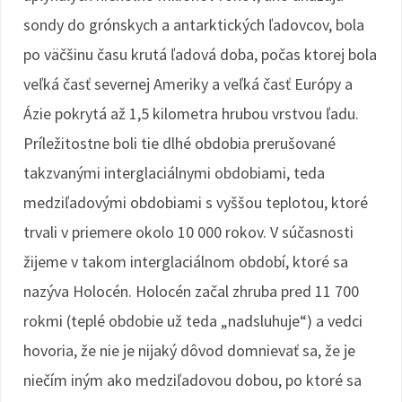
sondy do grónskych a antarktických ľadovcov, bola
po väčšinu času krutá ľadová doba, počas ktorej bola
veľká časť severnej Ameriky a veľká časť Európy a
Ázie pokrytá až 1,5 kilometra hrubou vrstvou ľadu.
Príležitostne boli tie dlhé obdobia prerušované
takzvanými interglaciálnymi obdobiami, teda
medziľadovými obdobiami s vyššou teplotou, ktoré
trvali v priemere okolo 10 000 rokov. V súčasnosti
žijeme v takom interglaciálnom období, ktoré sa
nazýva Holocén. Holocén začal zhruba pred 11 700
rokmi (teplé obdobie už teda „nadsluhuje“) a vedci
hovoria, že nie je nijaký dôvod domnievať sa, že je
niečím iným ako medziľadovou dobou, po ktoré sa