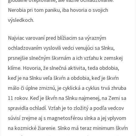
Nerobia pri tom paniku, iba hovoria o svojich
výsledkoch.
Najviac varovaní pred blížiacim sa výrazným
ochladzovaním vyslovili vedci venujúci sa Slnku,
prsnejšie slnečným škvrnám a ich vzťahu k zemskej
klíme. Hovoria, že slnečná aktivita, teda obdobia,
keď je na Slnku veľa škvŕn a obdobia, keď je škvŕn
málo či úplne zmiznú, je cyklická a cyklus trvá zhruba
11 rokov. Keď je škvŕn na Slnku najmenej, na Zemi sa
spravidla ochladí. Vzťah je to zložitý a podľa vedcov
súvisí zrejme aj s magnetosférou slnka a jej vplyvom
na kozmické žiarenie. Slnko má teraz minimum škvŕn