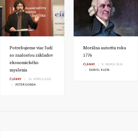
Potrebujeme viac ľudí
Morálna autorita roku
so znalosťou základov
1776
ekonomického
ČLÁNKY
9. MARCA 2026
myslenia
DANIEL KLEIN
ČLÁNKY
16. APRÍLA 2026
PETER GONDA