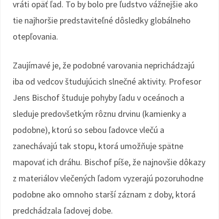
vráti opäť ľad. To by bolo pre ľudstvo vážnejšie ako
tie najhoršie predstaviteľné dôsledky globálneho
otepľovania.
Zaujímavé je, že podobné varovania neprichádzajú
iba od vedcov študujúcich slnečné aktivity. Profesor
Jens Bischof študuje pohyby ľadu v oceánoch a
sleduje predovšetkým rôznu drvinu (kamienky a
podobne), ktorú so sebou ľadovce vlečú a
zanechávajú tak stopu, ktorá umožňuje spätne
mapovať ich dráhu. Bischof píše, že najnovšie dôkazy
z materiálov vlečených ľadom vyzerajú pozoruhodne
podobne ako omnoho starší záznam z doby, ktorá
predchádzala ľadovej dobe.