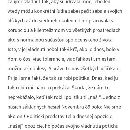
záujme vládnuť tak, aby si udržala moc, lebo len
vtedy môžu konkrétni ľudia zabezpečiť seba a svojich
blízkych až do siedmeho kolena. Tiež pracovala s
korupciou a klientelizmom vo všetkých prostrediach
ako s normálnou súčasťou spoločenského života.
Iste, v jej vládnutí nebol taký kŕč, ako je dnes, bolo v
ňom o čosi viac tolerancie, viac ľahkosti, miestami
možno až noblesy. A práve to nás všetkých učičíkalo.
Prijali sme fakt, že tak sa robí politika. Dnes, keď ju
tak robia iní, nám to prekáža. Škoda, že nám to
neprekážalo, keď tak robili politiku tí „naši“. Jedno z
našich základných hesiel Novembra 89 bolo: Nie sme
ako oni! Politickí predstavitelia dnešnej opozície,
„našej“ opozície, ho počas svojho vládnutia potichu