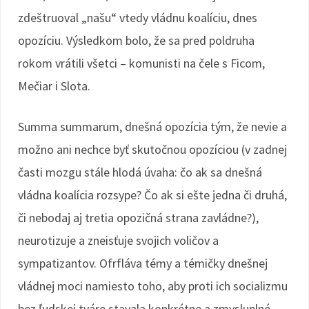
zdeštruoval „našu“ vtedy vládnu koalíciu, dnes
opozíciu. Výsledkom bolo, že sa pred poldruha
rokom vrátili všetci – komunisti na čele s Ficom,
Mečiar i Slota.
Summa summarum, dnešná opozícia tým, že nevie a
možno ani nechce byť skutočnou opozíciou (v zadnej
časti mozgu stále hlodá úvaha: čo ak sa dnešná
vládna koalícia rozsype? Čo ak si ešte jedna či druhá,
či nebodaj aj tretia opozičná strana zavládne?),
neurotizuje a zneisťuje svojich voličov a
sympatizantov. Ofrfláva témy a témičky dnešnej
vládnej moci namiesto toho, aby proti ich socializmu
bez ľudskej tváre stavala konkrétne a zmysluplné