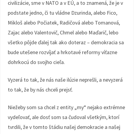
civilizácie, sme v NATO a v EÚ, a to znamená, že je v
podstate jedno, či tu vládne Dzurinda, alebo Fico,
Mikloš alebo Počiatek, Radičová alebo Tomanová,
Zajac alebo Valentovič, Chmel alebo Maďarič, lebo
všetko pôjde ďalej tak ako doteraz – demokracia sa
bude utešene rozvíjať a hrkotavé reformy víťazne
dohrkocú do svojho cieľa.
Vyzerá to tak, že nás naše ilúzie neprešli, a nevyzerá
to tak, že by nás chceli prejsť.
Niežeby som sa chcel z entity „my“ nejako extrémne
vydeľovať, ale dosť som sa čudoval všetkým, ktorí
tvrdili, že v tomto štádiu našej demokracie a našej