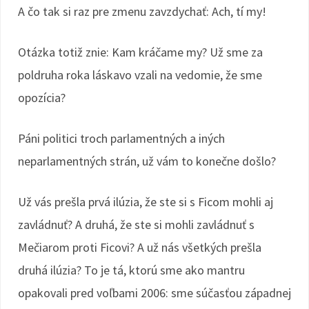
A čo tak si raz pre zmenu zavzdychať: Ach, tí my!
Otázka totiž znie: Kam kráčame my? Už sme za
poldruha roka láskavo vzali na vedomie, že sme
opozícia?
Páni politici troch parlamentných a iných
neparlamentných strán, už vám to konečne došlo?
Už vás prešla prvá ilúzia, že ste si s Ficom mohli aj
zavládnuť? A druhá, že ste si mohli zavládnuť s
Mečiarom proti Ficovi? A už nás všetkých prešla
druhá ilúzia? To je tá, ktorú sme ako mantru
opakovali pred voľbami 2006: sme súčasťou západnej