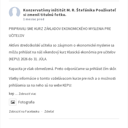
Konzervatívny inštitút M. R. Štefánika
Používateľ
si zmenil titulnú fotku.
1 mesiac pred
PRIPRAVILI SME KURZ ZÁKLADOV EKONOMICKÉHO MYSLENIA PRE
UČITEĽOV
Aktívni stredoškolskí učitelia so záujmom o ekonomické myslenie sa
môžu prihlásiť na náš víkendový kurz Klasická ekonómia pre učiteľov
(KEPU) 2026 do 31. JÚLA.
Kapacita je však obmedzená. Preto odporúčame sa prihlásiť čím skôr.
Všetky informácie o tomto vzdelávacom kurze pre nich a o možnosti
prihlásenia sa na neho sú na webe KEPU:
kep
...
Zobraziť viac
Fotografia
Zobraziť na Facebooku
·
Zdieľať