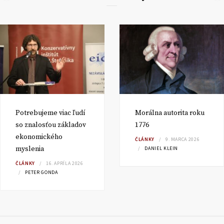
Potrebujeme viac ľudí
Morálna autorita roku
so znalosťou základov
1776
ekonomického
ČLÁNKY
9. MARCA 2026
myslenia
DANIEL KLEIN
ČLÁNKY
16. APRÍLA 2026
PETER GONDA