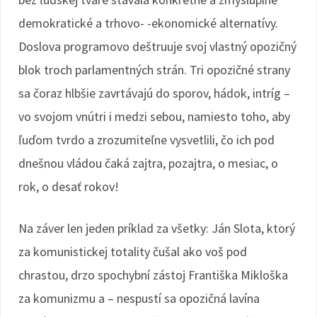
demokratické a trhovo- -ekonomické alternatívy.
Doslova programovo deštruuje svoj vlastný opozičný
blok troch parlamentných strán. Tri opozičné strany
sa čoraz hlbšie zavrtávajú do sporov, hádok, intríg –
vo svojom vnútri i medzi sebou, namiesto toho, aby
ľuďom tvrdo a zrozumiteľne vysvetlili, čo ich pod
dnešnou vládou čaká zajtra, pozajtra, o mesiac, o
rok, o desať rokov!
Na záver len jeden príklad za všetky: Ján Slota, ktorý
za komunistickej totality čušal ako voš pod
chrastou, drzo spochybní zástoj Františka Mikloška
za komunizmu a – nespustí sa opozičná lavína