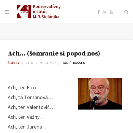
F
R
Y
a
S
o
c
S
u
Ach… (šomranie si popod nos)
e
T
ČLÁNKY
24. DECEMBRA 2007
JÁN ŠTRASSER
b
u
o
b
Ach, ten Fico…
Ach, tá Tomanová…
o
e
Ach, ten Valentovič…
k
Ach, ten Vážny…
Ach, ten Jureňa…