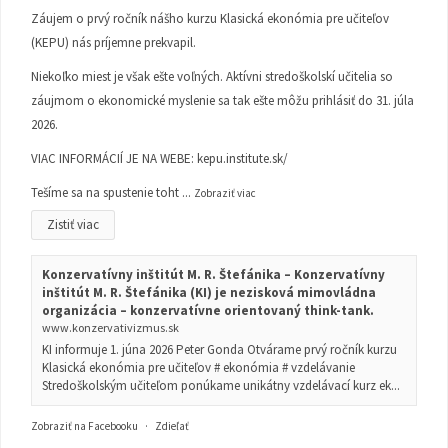
Záujem o prvý ročník nášho kurzu Klasická ekonómia pre učiteľov
(KEPU) nás príjemne prekvapil.
Niekoľko miest je však ešte voľných. Aktívni stredoškolskí učitelia so
záujmom o ekonomické myslenie sa tak ešte môžu prihlásiť do 31. júla
2026.
VIAC INFORMÁCIÍ JE NA WEBE:
kepu.institute.sk/
Tešíme sa na spustenie toht
...
Zobraziť viac
Zistiť viac
Konzervatívny inštitút M. R. Štefánika – Konzervatívny
inštitút M. R. Štefánika (KI) je nezisková mimovládna
organizácia – konzervatívne orientovaný think-tank.
www.konzervativizmus.sk
KI informuje 1. júna 2026 Peter Gonda Otvárame prvý ročník kurzu
Klasická ekonómia pre učiteľov # ekonómia # vzdelávanie
Stredoškolským učiteľom ponúkame unikátny vzdelávací kurz ek...
Zobraziť na Facebooku
·
Zdieľať