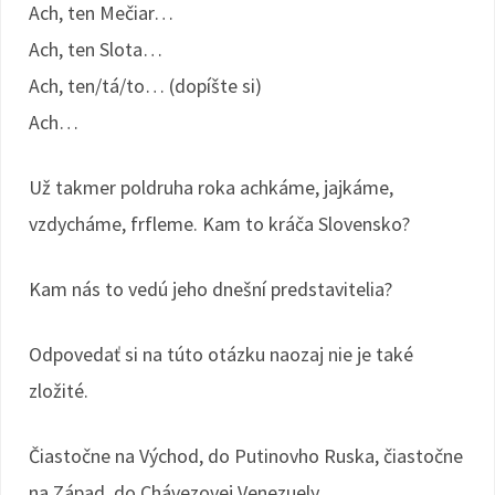
Ach, ten Mečiar…
Ach, ten Slota…
Ach, ten/tá/to… (dopíšte si)
Ach…
Už takmer poldruha roka achkáme, jajkáme,
vzdycháme, frfleme. Kam to kráča Slovensko?
Kam nás to vedú jeho dnešní predstavitelia?
Odpovedať si na túto otázku naozaj nie je také
zložité.
Čiastočne na Východ, do Putinovho Ruska, čiastočne
na Západ, do Chávezovej Venezuely.