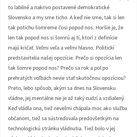
to labilné a nakrivo postavené demokratické
Slovensko a my sme ticho. A keď nie sme, tak si len
tak potichu šomreme čosi popod nos. Horšie je, že
len tak popod nos si šomrú aj tí, ktorí z definície
majú kričať. Veľmi veľa a veľmi hlasno. Politickí
predstavitelia našej opozície. Prečo si opozícia len
tak šomre popod nos? Prečo sa rok a pol po
prehratých voľbách nevie stať skutočnou opozíciou?
Preto, lebo spôsob, akým sa dnes na Slovensku
vládne, jej mentálne nie je až taký cudzí a vzdialený.
Keď vládla ona, tiež neveľmi chápala moc ako službu
občanom, tiež sa sústreďovala predovšetkým na
technologickú stránku vládnutia. Tiež bolo v jej