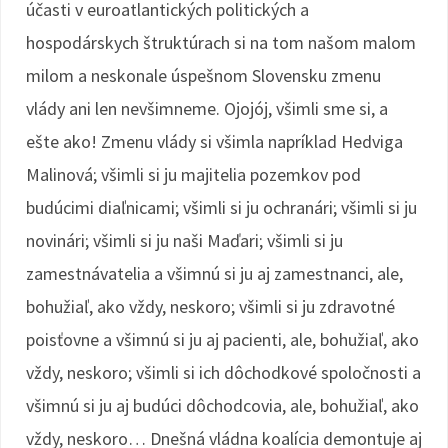
účasti v euroatlantických politických a
hospodárskych štruktúrach si na tom našom malom
milom a neskonale úspešnom Slovensku zmenu
vlády ani len nevšimneme. Ojojój, všimli sme si, a
ešte ako! Zmenu vlády si všimla napríklad Hedviga
Malinová; všimli si ju majitelia pozemkov pod
budúcimi diaľnicami; všimli si ju ochranári; všimli si ju
novinári; všimli si ju naši Maďari; všimli si ju
zamestnávatelia a všimnú si ju aj zamestnanci, ale,
bohužiaľ, ako vždy, neskoro; všimli si ju zdravotné
poisťovne a všimnú si ju aj pacienti, ale, bohužiaľ, ako
vždy, neskoro; všimli si ich dôchodkové spoločnosti a
všimnú si ju aj budúci dôchodcovia, ale, bohužiaľ, ako
vždy, neskoro… Dnešná vládna koalícia demontuje aj