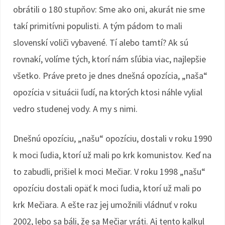
obrátili o 180 stupňov: Sme ako oni, akurát nie sme
takí primitívni populisti. A tým pádom to mali
slovenskí voliči vybavené. Tí alebo tamtí? Ak sú
rovnakí, volíme tých, ktorí nám sľúbia viac, najlepšie
všetko. Práve preto je dnes dnešná opozícia, „naša“
opozícia v situácii ľudí, na ktorých ktosi náhle vylial
vedro studenej vody. A my s nimi.
Dnešnú opozíciu, „našu“ opozíciu, dostali v roku 1990
k moci ľudia, ktorí už mali po krk komunistov. Keď na
to zabudli, prišiel k moci Mečiar. V roku 1998 „našu“
opozíciu dostali opäť k moci ľudia, ktorí už mali po
krk Mečiara. A ešte raz jej umožnili vládnuť v roku
2002, lebo sa báli, že sa Mečiar vráti. Aj tento kalkul