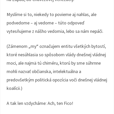
Myslíme si to, niekedy to povieme aj nahlas, ale
podvedome – aj vedome – túto odpoveď
vytesňujeme z nášho vedomia, lebo sa nám nepáči.
(Zámenom „my“ označujem entitu všetkých bytostí,
ktoré nesúhlasia so spôsobom vlády dnešnej vládnej
moci, ale najmä tú chiméru, ktorú by sme súhrnne
mohli nazvať občianska, intelektuálna a
predovšetkým politická opozícia voči dnešnej vládnej
koalícii.)
A tak len vzdycháme: Ach, ten Fico!