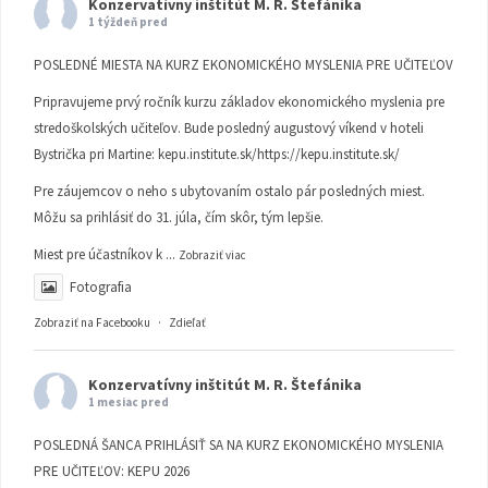
Konzervatívny inštitút M. R. Štefánika
1 týždeň pred
POSLEDNÉ MIESTA NA KURZ EKONOMICKÉHO MYSLENIA PRE UČITEĽOV
Pripravujeme prvý ročník kurzu základov ekonomického myslenia pre
stredoškolských učiteľov. Bude posledný augustový víkend v hoteli
Bystrička pri Martine:
kepu.institute.sk/https://kepu.institute.sk/
Pre záujemcov o neho s ubytovaním ostalo pár posledných miest.
Môžu sa prihlásiť do 31. júla, čím skôr, tým lepšie.
Miest pre účastníkov k
...
Zobraziť viac
Fotografia
Zobraziť na Facebooku
·
Zdieľať
Konzervatívny inštitút M. R. Štefánika
1 mesiac pred
POSLEDNÁ ŠANCA PRIHLÁSIŤ SA NA KURZ EKONOMICKÉHO MYSLENIA
PRE UČITEĽOV: KEPU 2026