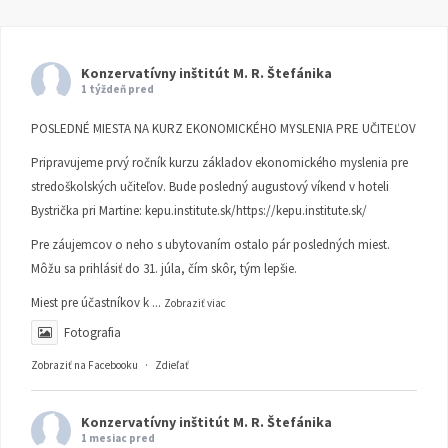
Konzervatívny inštitút M. R. Štefánika
1 týždeň pred
POSLEDNÉ MIESTA NA KURZ EKONOMICKÉHO MYSLENIA PRE UČITEĽOV
Pripravujeme prvý ročník kurzu základov ekonomického myslenia pre
stredoškolských učiteľov. Bude posledný augustový víkend v hoteli
Bystrička pri Martine:
kepu.institute.sk/https://kepu.institute.sk/
Pre záujemcov o neho s ubytovaním ostalo pár posledných miest.
Môžu sa prihlásiť do 31. júla, čím skôr, tým lepšie.
Miest pre účastníkov k
...
Zobraziť viac
Fotografia
Zobraziť na Facebooku
·
Zdieľať
Konzervatívny inštitút M. R. Štefánika
1 mesiac pred