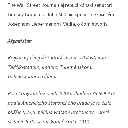
The Wall Street Journal) aj republikánski senátori
Lindsey Graham a John McCain spolu s nezávislým
Josephom Liebermanom. Vedia, o čom hovoria.
Afganistan
Krajina v južnej Ázii, ktorá susedí s Pakistanom,
Tadžikistanom, Iránom, Turkménskom,
Uzbekistanom a Čínou.
Počet obyvateľov: v júli 2009 odhadom 33 609 937,
podľa Amerického štatistického úradu je to číslo
bližšie k 27,5 milióna vrátane utečencov – nové
sčítanie ľudu sa má konať v roku 2010.