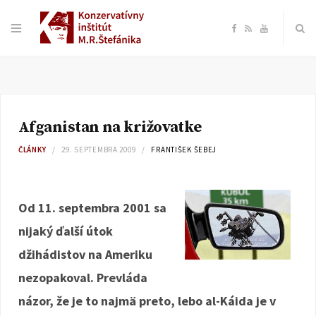
F
R
Y
a
S
o
c
S
u
Afganistan na križovatke
e
T
ČLÁNKY
29. SEPTEMBRA 2009
FRANTIŠEK ŠEBEJ
b
u
o
b
Od 11. septembra 2001 sa
nijaký ďalší útok
o
e
džihádistov na Ameriku
k
nezopakoval. Prevláda
názor, že je to najmä preto, lebo al-Káida je v