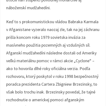
náboženskí mudžahedíni.
Keď to s prokomunistickou vládou Babraka Karmala
v Afganistane vyzeralo naozaj zle, tak na jej záchranu
prišla koncom roku 1979 sovietska invázia za
masívneho použitia pozemných aj vzdušných síl.
Afganskí mudžahedíni následne dostali od Ameriky
veľkú materiálnu pomoc v rámci akcie „Cyclone“ –
ako to hovorila dlhé roky oficiálna verzia. Podľa
rozhovoru, ktorý poskytol v roku 1998 bezpečnostný
poradca prezidenta Cartera Zbigniew Brzezinsky, to
však bolo trochu inak. Brzezinsky povedal, že tajné
rozhodnutie o americkej pomoci afganským