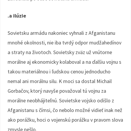
.a ilúzie
Sovietsku armádu nakoniec vyhnali z Afganistanu
mnohé okolnosti, nie iba tvrdý odpor mudžahedínov
a straty na životoch. Sovietsky zväz už vnútorne
morálne aj ekonomicky kolaboval a na ďalšiu vojnu s
takou materiálnou i ľudskou cenou jednoducho
nemal ani morálnu silu. K moci sa dostal Michail
Gorbačov, ktorý navyše považoval tú vojnu za
morálne neobhájiteľnú. Sovietske vojsko odišlo z
Afganistanu s čímsi, čo nebolo možné vidieť inak než
ako porážku, hoci o vojenskú porážku v pravom slova
zmysle nešlo.