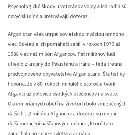
Psychologické škody u veteránov vojny a ich rodín sú
nevyčísliteľné a pretrvávajú doteraz.
Afganistan však utrpel sovietskou inváziou omnoho
viac. Sovieti a ich pomáhači zabili v rokoch 1979 až
1988 viac než milión Afgancov. Päť miliónov ľudí
utieklo z krajiny do Pakistanu a Iránu – teda tretina
predvojnového obyvateľstva Afganistanu. Štatistiky
hovoria, že v 80. rokoch minulého storočia tvorili
Afganci až polovicu všetkých utečencov na svete.
Okrem priamych obetí na životoch bolo zmrzačených
ďalších 1,2 milióna Afgancov a doteraz sú mnohí
ďalší mrzačení nášľapovými mínami, ktoré tam
zanechala po sebe sovietska armáda.