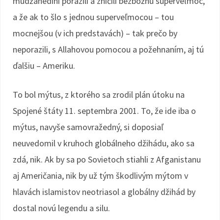
mudžahedíni porazili a zničili bezbožnú superveľmoc,
a že ak to šlo s jednou superveľmocou – tou
mocnejšou (v ich predstavách) – tak prečo by
neporazili, s Allahovou pomocou a požehnaním, aj tú
ďalšiu – Ameriku.
To bol mýtus, z ktorého sa zrodil plán útoku na
Spojené štáty 11. septembra 2001. To, že ide iba o
mýtus, navyše samovražedný, si doposiaľ
neuvedomil v kruhoch globálneho džihádu, ako sa
zdá, nik. Ak by sa po Sovietoch stiahli z Afganistanu
aj Američania, nik by už tým škodlivým mýtom v
hlavách islamistov neotriasol a globálny džihád by
dostal novú legendu a silu.