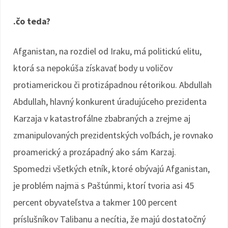
.čo teda?
Afganistan, na rozdiel od Iraku, má politickú elitu,
ktorá sa nepokúša získavať body u voličov
protiamerickou či protizápadnou rétorikou. Abdullah
Abdullah, hlavný konkurent úradujúceho prezidenta
Karzaja v katastrofálne zbabraných a zrejme aj
zmanipulovaných prezidentských voľbách, je rovnako
proamerický a prozápadný ako sám Karzaj.
Spomedzi všetkých etník, ktoré obývajú Afganistan,
je problém najmä s Paštúnmi, ktorí tvoria asi 45
percent obyvateľstva a takmer 100 percent
príslušníkov Talibanu a necítia, že majú dostatočný