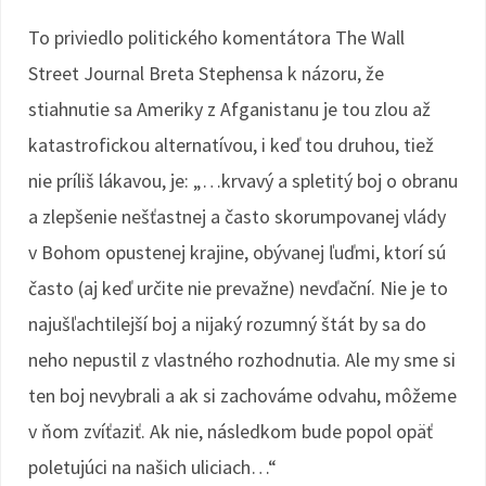
To priviedlo politického komentátora The Wall
Street Journal Breta Stephensa k názoru, že
stiahnutie sa Ameriky z Afganistanu je tou zlou až
katastrofickou alternatívou, i keď tou druhou, tiež
nie príliš lákavou, je: „…krvavý a spletitý boj o obranu
a zlepšenie nešťastnej a často skorumpovanej vlády
v Bohom opustenej krajine, obývanej ľuďmi, ktorí sú
často (aj keď určite nie prevažne) nevďační. Nie je to
najušľachtilejší boj a nijaký rozumný štát by sa do
neho nepustil z vlastného rozhodnutia. Ale my sme si
ten boj nevybrali a ak si zachováme odvahu, môžeme
v ňom zvíťaziť. Ak nie, následkom bude popol opäť
poletujúci na našich uliciach…“