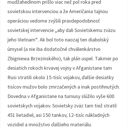
mudžahedínom prišlo viac než pol roka pred
sovietskou intervenciou a že Američania tajnou
operáciou vedome zvýšili pravdepodobnosť
sovietskej intervencie „aby dali Sovietskemu zväzu
jeho Vietnam“. Ak bol toto naozaj ten diabolský
úmysel (a nie iba dodatočné chválenkárstvo
Zbigniewa Brzezinského), tak plán uspel. Takmer po
desiatich rokoch krvavej vojny v Afganistane tam
Rusi stratili okolo 15-tisíc vojakov, ďalšie desiatky
tisícov mužov bolo zmrzačených a inak postihnutých.
Dovedna v Afganistane na turnusy slúžilo vyše 600
sovietskych vojakov. Sovietsky zväz tam tiež stratil
451 lietadiel, asi 150 tankov, 12-tisíc nákladných
vozidiel a množstvo ďalšieho materiálu.