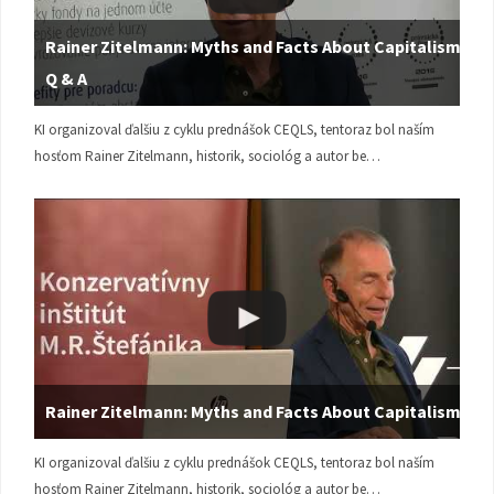
Rainer Zitelmann: Myths and Facts About Capitalism |
Q & A
KI organizoval ďalšiu z cyklu prednášok CEQLS, tentoraz bol naším
hosťom Rainer Zitelmann, historik, sociológ a autor be…
Rainer Zitelmann: Myths and Facts About Capitalism
KI organizoval ďalšiu z cyklu prednášok CEQLS, tentoraz bol naším
hosťom Rainer Zitelmann, historik, sociológ a autor be…