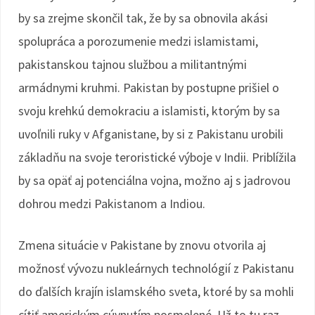
by sa zrejme skončil tak, že by sa obnovila akási
spolupráca a porozumenie medzi islamistami,
pakistanskou tajnou službou a militantnými
armádnymi kruhmi. Pakistan by postupne prišiel o
svoju krehkú demokraciu a islamisti, ktorým by sa
uvoľnili ruky v Afganistane, by si z Pakistanu urobili
základňu na svoje teroristické výboje v Indii. Priblížila
by sa opäť aj potenciálna vojna, možno aj s jadrovou
dohrou medzi Pakistanom a Indiou.
Zmena situácie v Pakistane by znovu otvorila aj
možnosť vývozu nukleárnych technológií z Pakistanu
do ďalších krajín islamského sveta, ktoré by sa mohli
cítiť americkým cúvnutím posmelené. Už to tu raz