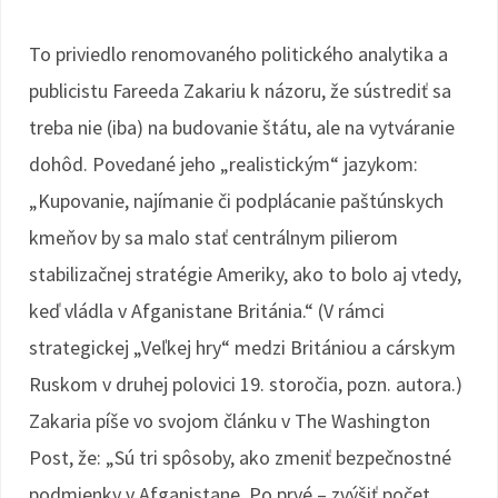
To priviedlo renomovaného politického analytika a
publicistu Fareeda Zakariu k názoru, že sústrediť sa
treba nie (iba) na budovanie štátu, ale na vytváranie
dohôd. Povedané jeho „realistickým“ jazykom:
„Kupovanie, najímanie či podplácanie paštúnskych
kmeňov by sa malo stať centrálnym pilierom
stabilizačnej stratégie Ameriky, ako to bolo aj vtedy,
keď vládla v Afganistane Británia.“ (V rámci
strategickej „Veľkej hry“ medzi Britániou a cárskym
Ruskom v druhej polovici 19. storočia, pozn. autora.)
Zakaria píše vo svojom článku v The Washington
Post, že: „Sú tri spôsoby, ako zmeniť bezpečnostné
podmienky v Afganistane. Po prvé – zvýšiť počet