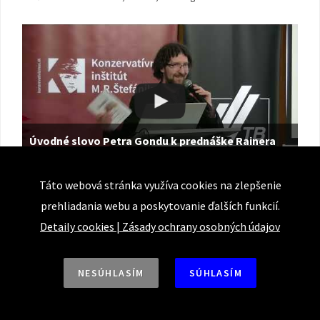
Úvodné slovo Petra Gondu k prednáške Rainera
Zitelmanna
Táto webová stránka využíva cookies na zlepšenie
KI organizoval ďalšiu z cyklu prednášok CEQLS, tentoraz bol naším
prehliadania webu a poskytovanie ďalších funkcií.
hosťom Rainer Zitelmann, historik, sociológ a autor be…
Detaily cookies
|
Zásady ochrany osobných údajov
NESÚHLASÍM
SÚHLASÍM
Deň daňového odbremenenia