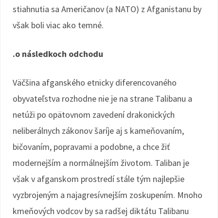
stiahnutia sa Američanov (a NATO) z Afganistanu by
však boli viac ako temné.
.o následkoch odchodu
Väčšina afganského etnicky diferencovaného
obyvateľstva rozhodne nie je na strane Talibanu a
netúži po opätovnom zavedení drakonických
neliberálnych zákonov šaríje aj s kameňovaním,
bičovaním, popravami a podobne, a chce žiť
modernejším a normálnejším životom. Taliban je
však v afganskom prostredí stále tým najlepšie
vyzbrojeným a najagresívnejším zoskupením. Mnoho
kmeňových vodcov by sa radšej diktátu Talibanu