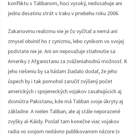
konfliktu s Talibanom, hoci vysoký, nedosahuje ani
jednu desatinu strát v Iraku v priebehu roku 2006.
Zakariovmu realizmu nie je čo vyčítať a nemá ani
zmysel obviniť ho z cynizmu, lebo cynikom vo svojej
podstate nie je. Ani on nepovažuje stiahnutie sa
Ameriky z Afganistanu za zváženiahodnú možnosť. K
jeho riešeniu by sa hádam žiadalo dodať, že jeho
úspech by i tak pomohol zaručiť zvýšený počet
amerických i spojeneckých vojakov zasahujúcich aj
dovnútra Pakistanu, kde má Taliban svoje úkryty aj
základne. A nielen Taliban, ale aj stále neporazené
zvyšky al-Káidy. Poslať tam konečne viac vojakov
radia vo svojom nedávno publikovanom názore (v