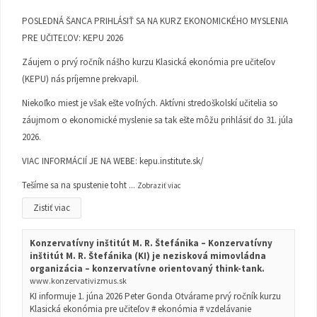
POSLEDNÁ ŠANCA PRIHLÁSIŤ SA NA KURZ EKONOMICKÉHO MYSLENIA
PRE UČITEĽOV: KEPU 2026
Záujem o prvý ročník nášho kurzu Klasická ekonómia pre učiteľov
(KEPU) nás príjemne prekvapil.
Niekoľko miest je však ešte voľných. Aktívni stredoškolskí učitelia so
záujmom o ekonomické myslenie sa tak ešte môžu prihlásiť do 31. júla
2026.
VIAC INFORMÁCIÍ JE NA WEBE:
kepu.institute.sk/
Tešíme sa na spustenie toht
...
Zobraziť viac
Zistiť viac
Konzervatívny inštitút M. R. Štefánika – Konzervatívny
inštitút M. R. Štefánika (KI) je nezisková mimovládna
organizácia – konzervatívne orientovaný think-tank.
www.konzervativizmus.sk
KI informuje 1. júna 2026 Peter Gonda Otvárame prvý ročník kurzu
Klasická ekonómia pre učiteľov # ekonómia # vzdelávanie