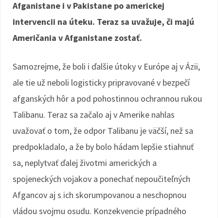
Afganistane i v Pakistane po americkej
intervencii na úteku. Teraz sa uvažuje, či majú
Američania v Afganistane zostať.
Samozrejme, že boli i ďalšie útoky v Európe aj v Ázii,
ale tie už neboli logisticky pripravované v bezpečí
afganských hôr a pod pohostinnou ochrannou rukou
Talibanu. Teraz sa začalo aj v Amerike nahlas
uvažovať o tom, že odpor Talibanu je väčší, než sa
predpokladalo, a že by bolo hádam lepšie stiahnuť
sa, neplytvať ďalej životmi amerických a
spojeneckých vojakov a ponechať nepoučiteľných
Afgancov aj s ich skorumpovanou a neschopnou
vládou svojmu osudu. Konzekvencie prípadného