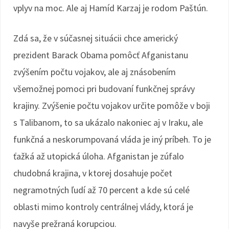
vplyv na moc. Ale aj Hamíd Karzaj je rodom Paštún.
Zdá sa, že v súčasnej situácii chce americký
prezident Barack Obama pomôcť Afganistanu
zvýšením počtu vojakov, ale aj znásobením
všemožnej pomoci pri budovaní funkčnej správy
krajiny. Zvýšenie počtu vojakov určite pomôže v boji
s Talibanom, to sa ukázalo nakoniec aj v Iraku, ale
funkčná a neskorumpovaná vláda je iný príbeh. To je
ťažká až utopická úloha. Afganistan je zúfalo
chudobná krajina, v ktorej dosahuje počet
negramotných ľudí až 70 percent a kde sú celé
oblasti mimo kontroly centrálnej vlády, ktorá je
navyše prežraná korupciou.