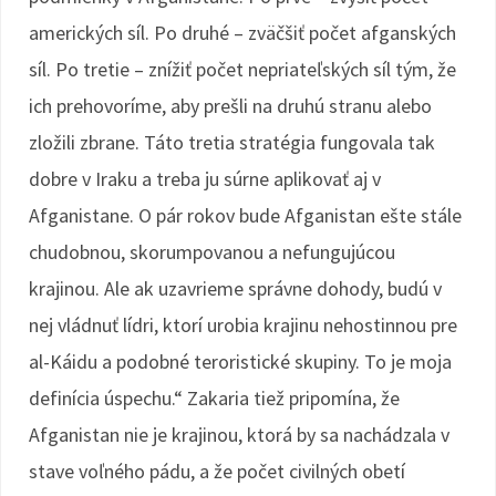
amerických síl. Po druhé – zväčšiť počet afganských
síl. Po tretie – znížiť počet nepriateľských síl tým, že
ich prehovoríme, aby prešli na druhú stranu alebo
zložili zbrane. Táto tretia stratégia fungovala tak
dobre v Iraku a treba ju súrne aplikovať aj v
Afganistane. O pár rokov bude Afganistan ešte stále
chudobnou, skorumpovanou a nefungujúcou
krajinou. Ale ak uzavrieme správne dohody, budú v
nej vládnuť lídri, ktorí urobia krajinu nehostinnou pre
al-Káidu a podobné teroristické skupiny. To je moja
definícia úspechu.“ Zakaria tiež pripomína, že
Afganistan nie je krajinou, ktorá by sa nachádzala v
stave voľného pádu, a že počet civilných obetí