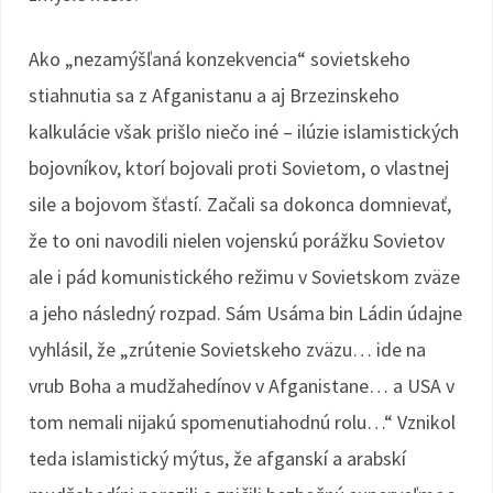
Ako „nezamýšľaná konzekvencia“ sovietskeho
stiahnutia sa z Afganistanu a aj Brzezinskeho
kalkulácie však prišlo niečo iné – ilúzie islamistických
bojovníkov, ktorí bojovali proti Sovietom, o vlastnej
sile a bojovom šťastí. Začali sa dokonca domnievať,
že to oni navodili nielen vojenskú porážku Sovietov
ale i pád komunistického režimu v Sovietskom zväze
a jeho následný rozpad. Sám Usáma bin Ládin údajne
vyhlásil, že „zrútenie Sovietskeho zväzu… ide na
vrub Boha a mudžahedínov v Afganistane… a USA v
tom nemali nijakú spomenutiahodnú rolu…“ Vznikol
teda islamistický mýtus, že afganskí a arabskí