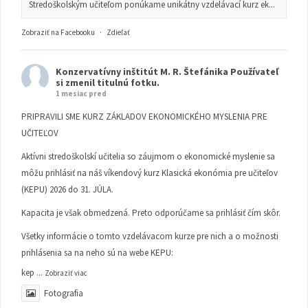
Stredoškolským učiteľom ponúkame unikátny vzdelávací kurz ek...
Zobraziť na Facebooku
·
Zdieľať
Konzervatívny inštitút M. R. Štefánika
Používateľ
si zmenil titulnú fotku.
1 mesiac pred
PRIPRAVILI SME KURZ ZÁKLADOV EKONOMICKÉHO MYSLENIA PRE
UČITEĽOV
Aktívni stredoškolskí učitelia so záujmom o ekonomické myslenie sa
môžu prihlásiť na náš víkendový kurz Klasická ekonómia pre učiteľov
(KEPU) 2026 do 31. JÚLA.
Kapacita je však obmedzená. Preto odporúčame sa prihlásiť čím skôr.
Všetky informácie o tomto vzdelávacom kurze pre nich a o možnosti
prihlásenia sa na neho sú na webe KEPU:
kep
...
Zobraziť viac
Fotografia