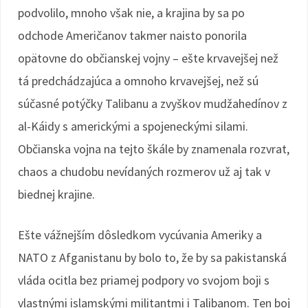
podvolilo, mnoho však nie, a krajina by sa po
odchode Američanov takmer naisto ponorila
opätovne do občianskej vojny – ešte krvavejšej než
tá predchádzajúca a omnoho krvavejšej, než sú
súčasné potýčky Talibanu a zvyškov mudžahedínov z
al-Káidy s americkými a spojeneckými silami.
Občianska vojna na tejto škále by znamenala rozvrat,
chaos a chudobu nevídaných rozmerov už aj tak v
biednej krajine.
Ešte vážnejším dôsledkom vycúvania Ameriky a
NATO z Afganistanu by bolo to, že by sa pakistanská
vláda ocitla bez priamej podpory vo svojom boji s
vlastnými islamskými militantmi i Talibanom. Ten boj