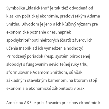
Symbolika „klasického“ je tak tiež odvodená od
klasikov politickej ekonómie, predovšetkým Adama
Smitha. Dôvodom je jeho a ich kľúčový význam pre
ekonomické poznanie dnes, napriek
spochybniteľnosti niektorých (častí) záverov ich
učenia (napríklad ich vymedzenia hodnoty).
Prirodzený poriadok (resp. systém prirodzenej
slobody) s fungovaním neviditeľnej ruky trhu,
sformulované Adamom Smithom, sú však
základným stavebným kameňom, na ktorom stojí
ekonómia a ekonomické zákonitosti v praxi.
Ambíciou AKE je približovaním princípov ekonómie k