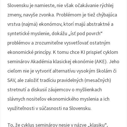
Slovensku je namieste, nie však očakávanie rýchlej
zmeny, navyše zvonka. Problémom je tiež chýbajúca
vrstva (najmä) ekonómov, ktorí majú abstraktné a
syntetické myslenie, dokážu „ísť pod povrch“
problémov a zrozumiteľne vysvetľovať ostatným
ekonomické princípy. K tomu chce KI prispieť cyklom
seminárov Akadémia klasickej ekonómie (AKE). Jeho
cieľom nie je vytvoriť alternatívu vysokým školám či
SAV, ale založiť tradíciu pravidelných (mesačných)
stretnutí a diskusií záujemcov o myšlienkach
slávnych nositeľov ekonomického myslenia a ich
využiteľnosti v súčasnosti na Slovensku.
To, že cyklus seminárov nesie v názve „klasiku“,