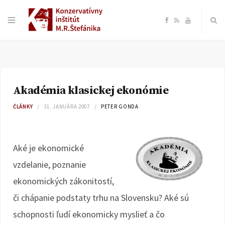
F
R
Y
a
S
o
c
S
u
Akadémia klasickej ekonómie
e
T
ČLÁNKY
31. JANUÁRA 2007
PETER GONDA
b
u
o
b
Aké je ekonomické
vzdelanie, poznanie
o
e
ekonomických zákonitostí,
k
či chápanie podstaty trhu na Slovensku? Aké sú
schopnosti ľudí ekonomicky myslieť a čo