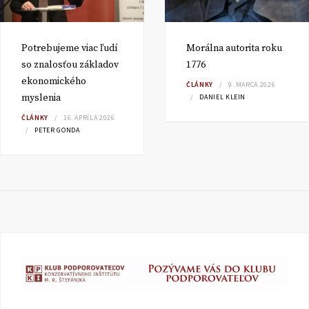
Potrebujeme viac ľudí
Morálna autorita roku
so znalosťou základov
1776
ekonomického
ČLÁNKY
9. MARCA 2026
myslenia
DANIEL KLEIN
ČLÁNKY
16. APRÍLA 2026
PETER GONDA