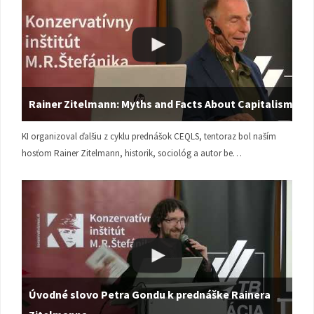
Rainer Zitelmann: Myths and Facts About Capitalism
KI organizoval ďalšiu z cyklu prednášok CEQLS, tentoraz bol naším
hosťom Rainer Zitelmann, historik, sociológ a autor be…
Úvodné slovo Petra Gondu k prednáške Rainera