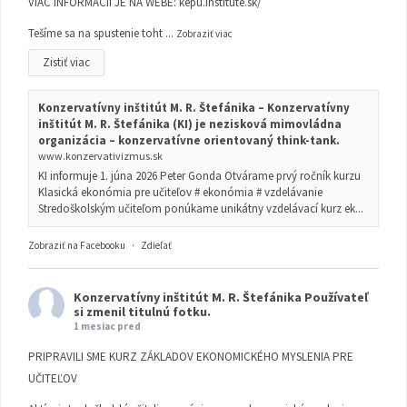
VIAC INFORMÁCIÍ JE NA WEBE:
kepu.institute.sk/
Tešíme sa na spustenie toht
...
Zobraziť viac
Zistiť viac
Konzervatívny inštitút M. R. Štefánika – Konzervatívny
inštitút M. R. Štefánika (KI) je nezisková mimovládna
organizácia – konzervatívne orientovaný think-tank.
www.konzervativizmus.sk
KI informuje 1. júna 2026 Peter Gonda Otvárame prvý ročník kurzu
Klasická ekonómia pre učiteľov # ekonómia # vzdelávanie
Stredoškolským učiteľom ponúkame unikátny vzdelávací kurz ek...
Zobraziť na Facebooku
·
Zdieľať
Konzervatívny inštitút M. R. Štefánika
Používateľ
si zmenil titulnú fotku.
1 mesiac pred
PRIPRAVILI SME KURZ ZÁKLADOV EKONOMICKÉHO MYSLENIA PRE
UČITEĽOV