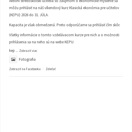
Aktívni stredoškolskí učitelia so záujmom o ekonomické myslenie sa
môžu prihlásiť na náš víkendový kurz Klasická ekonómia pre učiteľov
(KEPU) 2026 do 31. JÚLA.
Kapacita je však obmedzená. Preto odporúčame sa prihlásiť čím skôr.
Všetky informácie o tomto vzdelávacom kurze pre nich a o možnosti
prihlásenia sa na neho sú na webe KEPU:
kep
...
Zobraziť viac
Fotografia
Zobraziť na Facebooku
·
Zdieľať