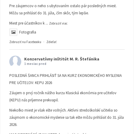
Pre záujemcov o neho s ubytovaním ostalo pár posledných miest.
Môžu sa prihlásiť do 31. júla, čím skôr, tým lepšie.
Miest pre účastníkov k
...
Zobraziť viac
Fotografia
Zobraziť na Facebooku
·
Zdieľať
Konzervatívny inštitút M. R. Štefánika
1 mesiac pred
POSLEDNÁ ŠANCA PRIHLÁSIŤ SA NA KURZ EKONOMICKÉHO MYSLENIA
PRE UČITEĽOV: KEPU 2026
Záujem o prvý ročník nášho kurzu Klasická ekonómia pre učiteľov
(KEPU) nás príjemne prekvapil.
Niekoľko miest je však ešte voľných. Aktívni stredoškolskí učitelia so
záujmom o ekonomické myslenie sa tak ešte môžu prihlásiť do 31. júla
2026.