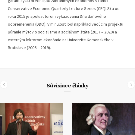
garant cyklu prednášok zahraničných ekonómov v rámci
Conservative Economic Quarterly Lecture Series (CEQLS) a od
roku 2015 je spoluautorom vykazovania Dňa daňového
odbremenenia (DDO). V minulosti bol napríklad vedúcim projektu
Búranie mýtov o socializme a sociálnom štáte (2017 – 2020) a
externým lektorom ekonómie na Univerzite Komenského v
Bratislave (2006 – 2019).
Súvisiace články