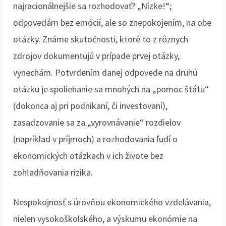
najracionálnejšie sa rozhodovať? „Nízke!“;
odpovedám bez emócií, ale so znepokojením, na obe
otázky. Známe skutočnosti, ktoré to z rôznych
zdrojov dokumentujú v prípade prvej otázky,
vynechám. Potvrdením danej odpovede na druhú
otázku je spoliehanie sa mnohých na „pomoc štátu“
(dokonca aj pri podnikaní, či investovaní),
zasadzovanie sa za „vyrovnávanie“ rozdielov
(napríklad v príjmoch) a rozhodovania ľudí o
ekonomických otázkach v ich živote bez
zohľadňovania rizika.
Nespokojnosť s úrovňou ekonomického vzdelávania,
nielen vysokoškolského, a výskumu ekonómie na