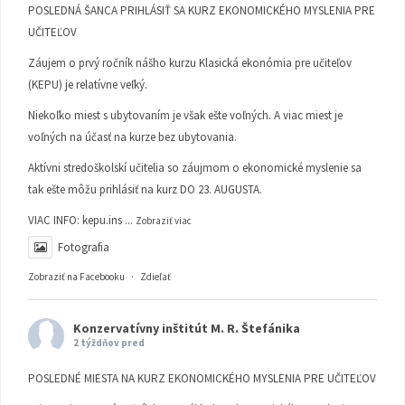
POSLEDNÁ ŠANCA PRIHLÁSIŤ SA KURZ EKONOMICKÉHO MYSLENIA PRE
UČITEĽOV
Záujem o prvý ročník nášho kurzu Klasická ekonómia pre učiteľov
(KEPU) je relatívne veľký.
Niekoľko miest s ubytovaním je však ešte voľných. A viac miest je
voľných na účasť na kurze bez ubytovania.
Aktívni stredoškolskí učitelia so záujmom o ekonomické myslenie sa
tak ešte môžu prihlásiť na kurz DO 23. AUGUSTA.
VIAC INFO:
kepu.ins
...
Zobraziť viac
Fotografia
Zobraziť na Facebooku
·
Zdieľať
Konzervatívny inštitút M. R. Štefánika
2 týždňov pred
POSLEDNÉ MIESTA NA KURZ EKONOMICKÉHO MYSLENIA PRE UČITEĽOV