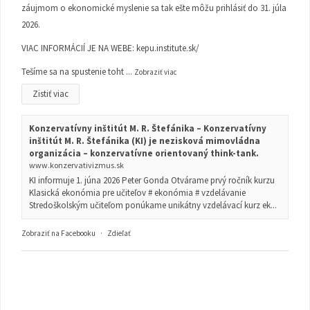
záujmom o ekonomické myslenie sa tak ešte môžu prihlásiť do 31. júla
2026.
VIAC INFORMÁCIÍ JE NA WEBE:
kepu.institute.sk/
Tešíme sa na spustenie toht
...
Zobraziť viac
Zistiť viac
Konzervatívny inštitút M. R. Štefánika – Konzervatívny
inštitút M. R. Štefánika (KI) je nezisková mimovládna
organizácia – konzervatívne orientovaný think-tank.
www.konzervativizmus.sk
KI informuje 1. júna 2026 Peter Gonda Otvárame prvý ročník kurzu
Klasická ekonómia pre učiteľov # ekonómia # vzdelávanie
Stredoškolským učiteľom ponúkame unikátny vzdelávací kurz ek...
Zobraziť na Facebooku
·
Zdieľať