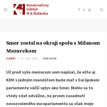
F
R
Y
a
S
o
c
S
u
Smer zostal na okraji spolu s Milanom
e
T
Mazurekom
b
u
ČLÁNKY
18. JÚLA 2024
IVAN KUHN
o
b
Už pred vyše mesiacom som napísal, že ešte aj
KDH s jedným mandátom bude mať v Európskom
o
e
parlamente väčší vplyv ako Smer. Mohlo sa to
k
vtedy zdať odvážne, na prvom zasadnutí
novozvoleného europarlamentu sa však moje