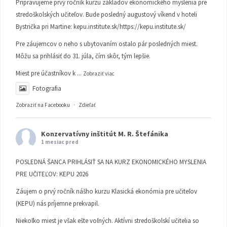
Pripravujeme prvý ročník kurzu základov ekonomického myslenia pre
stredoškolských učiteľov. Bude posledný augustový víkend v hoteli
Bystrička pri Martine:
kepu.institute.sk/https://kepu.institute.sk/
Pre záujemcov o neho s ubytovaním ostalo pár posledných miest.
Môžu sa prihlásiť do 31. júla, čím skôr, tým lepšie.
Miest pre účastníkov k
...
Zobraziť viac
Fotografia
Zobraziť na Facebooku
·
Zdieľať
Konzervatívny inštitút M. R. Štefánika
1 mesiac pred
POSLEDNÁ ŠANCA PRIHLÁSIŤ SA NA KURZ EKONOMICKÉHO MYSLENIA
PRE UČITEĽOV: KEPU 2026
Záujem o prvý ročník nášho kurzu Klasická ekonómia pre učiteľov
(KEPU) nás príjemne prekvapil.
Niekoľko miest je však ešte voľných. Aktívni stredoškolskí učitelia so