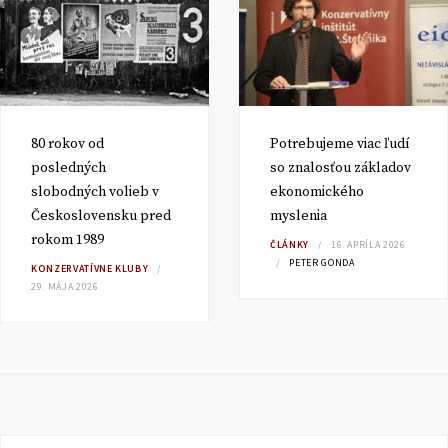
80 rokov od
Potrebujeme viac ľudí
posledných
so znalosťou základov
slobodných volieb v
ekonomického
Československu pred
myslenia
rokom 1989
ČLÁNKY
16. APRÍLA 2026
PETER GONDA
KONZERVATÍVNE KLUBY
29. MÁJA 2026