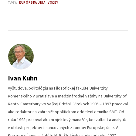
TAGY:
EURÓPSKA ÚNIA
VOĽBY
Ivan Kuhn
Vyštudoval politológiu na Filozofickej fakulte Univerzity
Komenského v Bratislave a medzinárodné vzťahy na University of
Kent v Canterbury vo Veľkej Británii. V rokoch 1995 – 1997 pracoval
ako redaktor na zahraničnopolitickom oddelení denníka SME. Od
roku 1998 pracoval ako projektový manažér, konzultant a analytik
v oblasti projektov financovaných z fondov Európskej únie. V
Konzervatívnom inštitúte M. R. Štefánika vedie od roku 2007