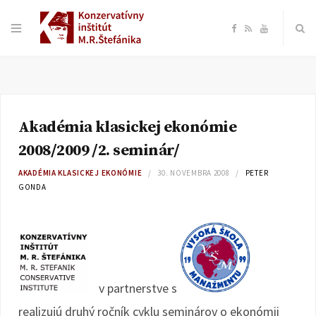
F
R
Y
a
S
o
c
S
u
Akadémia klasickej ekonómie
e
T
2008/2009 /2. seminár/
b
u
AKADÉMIA KLASICKEJ EKONÓMIE
30. NOVEMBRA 2008
PETER
GONDA
o
b
o
e
k
v partnerstve s
realizujú druhý ročník cyklu seminárov o ekonómii