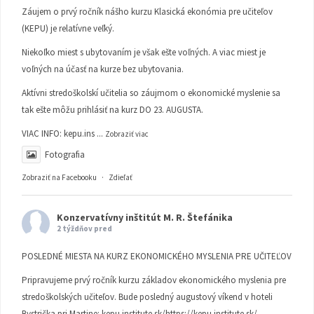
Záujem o prvý ročník nášho kurzu Klasická ekonómia pre učiteľov
(KEPU) je relatívne veľký.
Niekoľko miest s ubytovaním je však ešte voľných. A viac miest je
voľných na účasť na kurze bez ubytovania.
Aktívni stredoškolskí učitelia so záujmom o ekonomické myslenie sa
tak ešte môžu prihlásiť na kurz DO 23. AUGUSTA.
VIAC INFO:
kepu.ins
...
Zobraziť viac
Fotografia
Zobraziť na Facebooku
·
Zdieľať
Konzervatívny inštitút M. R. Štefánika
2 týždňov pred
POSLEDNÉ MIESTA NA KURZ EKONOMICKÉHO MYSLENIA PRE UČITEĽOV
Pripravujeme prvý ročník kurzu základov ekonomického myslenia pre
stredoškolských učiteľov. Bude posledný augustový víkend v hoteli
Bystrička pri Martine:
kepu.institute.sk/https://kepu.institute.sk/