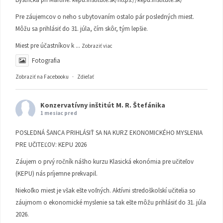
Pre záujemcov o neho s ubytovaním ostalo pár posledných miest.
Môžu sa prihlásiť do 31. júla, čím skôr, tým lepšie.
Miest pre účastníkov k
...
Zobraziť viac
Fotografia
Zobraziť na Facebooku
·
Zdieľať
Konzervatívny inštitút M. R. Štefánika
1 mesiac pred
POSLEDNÁ ŠANCA PRIHLÁSIŤ SA NA KURZ EKONOMICKÉHO MYSLENIA
PRE UČITEĽOV: KEPU 2026
Záujem o prvý ročník nášho kurzu Klasická ekonómia pre učiteľov
(KEPU) nás príjemne prekvapil.
Niekoľko miest je však ešte voľných. Aktívni stredoškolskí učitelia so
záujmom o ekonomické myslenie sa tak ešte môžu prihlásiť do 31. júla
2026.