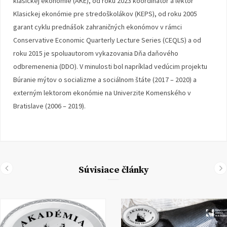
klasickej ekonómie (AKE), od roku 2023 koordinátor a lektor
Klasickej ekonómie pre stredoškolákov (KEPS), od roku 2005
garant cyklu prednášok zahraničných ekonómov v rámci
Conservative Economic Quarterly Lecture Series (CEQLS) a od
roku 2015 je spoluautorom vykazovania Dňa daňového
odbremenenia (DDO). V minulosti bol napríklad vedúcim projektu
Búranie mýtov o socializme a sociálnom štáte (2017 – 2020) a
externým lektorom ekonómie na Univerzite Komenského v
Bratislave (2006 – 2019).
Súvisiace články