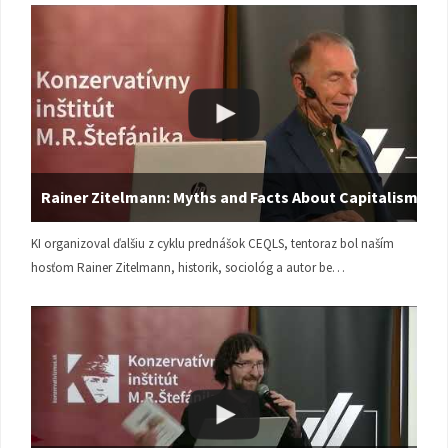
Rainer Zitelmann: Myths and Facts About Capitalism
KI organizoval ďalšiu z cyklu prednášok CEQLS, tentoraz bol naším
hosťom Rainer Zitelmann, historik, sociológ a autor be…