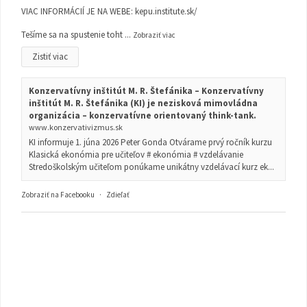
VIAC INFORMÁCIÍ JE NA WEBE:
kepu.institute.sk/
Tešíme sa na spustenie toht
...
Zobraziť viac
Zistiť viac
Konzervatívny inštitút M. R. Štefánika – Konzervatívny
inštitút M. R. Štefánika (KI) je nezisková mimovládna
organizácia – konzervatívne orientovaný think-tank.
www.konzervativizmus.sk
KI informuje 1. júna 2026 Peter Gonda Otvárame prvý ročník kurzu
Klasická ekonómia pre učiteľov # ekonómia # vzdelávanie
Stredoškolským učiteľom ponúkame unikátny vzdelávací kurz ek...
Zobraziť na Facebooku
·
Zdieľať