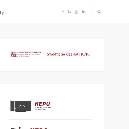
F
R
Y
L
ty
a
S
o
i
c
S
u
n
e
T
k
b
u
e
o
b
d
o
e
I
k
n