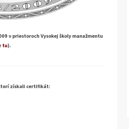
2009 v priestoroch Vysokej školy manažmentu
y
tu
).
rí získali certifikát: