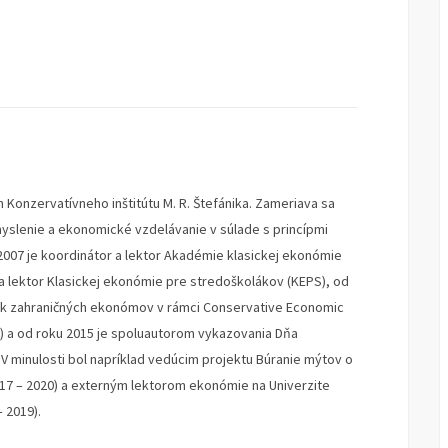
 Konzervatívneho inštitútu M. R. Štefánika. Zameriava sa
lenie a ekonomické vzdelávanie v súlade s princípmi
2007 je koordinátor a lektor Akadémie klasickej ekonómie
 a lektor Klasickej ekonómie pre stredoškolákov (KEPS), od
ok zahraničných ekonómov v rámci Conservative Economic
) a od roku 2015 je spoluautorom vykazovania Dňa
 minulosti bol napríklad vedúcim projektu Búranie mýtov o
017 – 2020) a externým lektorom ekonómie na Univerzite
 2019).