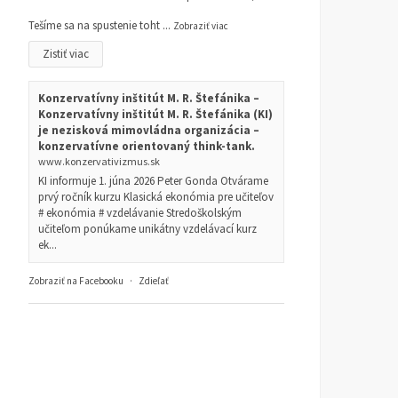
Tešíme sa na spustenie toht
...
Zobraziť viac
Zistiť viac
Konzervatívny inštitút M. R. Štefánika –
Konzervatívny inštitút M. R. Štefánika (KI)
je nezisková mimovládna organizácia –
konzervatívne orientovaný think-tank.
www.konzervativizmus.sk
KI informuje 1. júna 2026 Peter Gonda Otvárame
prvý ročník kurzu Klasická ekonómia pre učiteľov
# ekonómia # vzdelávanie Stredoškolským
učiteľom ponúkame unikátny vzdelávací kurz
ek...
Zobraziť na Facebooku
·
Zdieľať