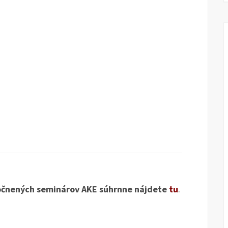
točnených seminárov AKE súhrnne nájdete
tu
.