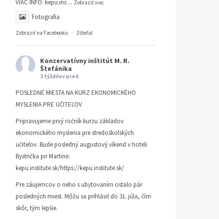
VIAC INFO:
kepu.ins
...
Zobraziť viac
Fotografia
Zobraziť na Facebooku
·
Zdieľať
Konzervatívny inštitút M. R.
Štefánika
2 týždňov pred
POSLEDNÉ MIESTA NA KURZ EKONOMICKÉHO
MYSLENIA PRE UČITEĽOV
Pripravujeme prvý ročník kurzu základov
ekonomického myslenia pre stredoškolských
učiteľov. Bude posledný augustový víkend v hoteli
Bystrička pri Martine:
kepu.institute.sk/https://kepu.institute.sk/
Pre záujemcov o neho s ubytovaním ostalo pár
posledných miest. Môžu sa prihlásiť do 31. júla, čím
skôr, tým lepšie.