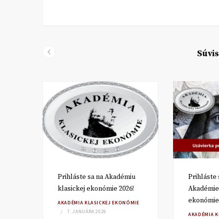
Súvis
Prihláste sa na Akadémiu
Prihláste 
klasickej ekonómie 2026!
Akadémie 
ekonómie
MIE
AKADÉMIA KLASICKEJ EKONÓMIE
7. JANUÁRA 2026
AKADÉMIA K