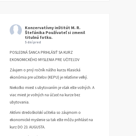
Konzervatívny inštitút M. R.
Štefánika
Používateľ si zmenil
titulnú fotku.
5 dní pred
POSLEDNÁ ŠANCA PRIHLÁSIŤ SA KURZ
EKONOMICKÉHO MYSLENIA PRE UČITEĽOV
Záujem o prvý ročník nášho kurzu Klasická
ekonómia pre učiteľov (KEPU) je relatívne veľký.
Niekoľko miest s ubytovaním je však ešte voľných. A
viac miest je voľných na účasť na kurze bez
ubytovania.
Aktívni stredoškolskí učitelia so záujmom o
ekonomické myslenie sa tak ešte môžu prihlásiť na
kurz DO 23. AUGUSTA.