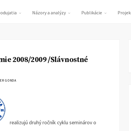
podujatia
Názory a analýzy
Publikácie
Projek
mie 2008/2009 /Slávnostné
TER GONDA
realizujú druhý ročník cyklu seminárov o