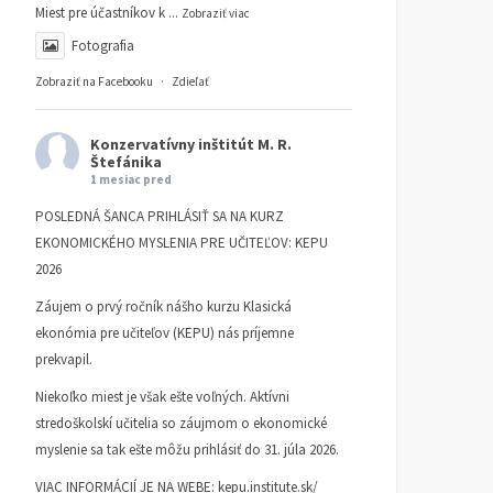
Miest pre účastníkov k
...
Zobraziť viac
Fotografia
Zobraziť na Facebooku
·
Zdieľať
Konzervatívny inštitút M. R.
Štefánika
1 mesiac pred
POSLEDNÁ ŠANCA PRIHLÁSIŤ SA NA KURZ
EKONOMICKÉHO MYSLENIA PRE UČITEĽOV: KEPU
2026
Záujem o prvý ročník nášho kurzu Klasická
ekonómia pre učiteľov (KEPU) nás príjemne
prekvapil.
Niekoľko miest je však ešte voľných. Aktívni
Akadémia klasickej
Akadémia klasickej
stredoškolskí učitelia so záujmom o ekonomické
ekonómie 2023
ekonómie 2022
myslenie sa tak ešte môžu prihlásiť do 31. júla 2026.
AKADÉMIA KLASICKEJ EKONÓMIE
AKADÉMIA KLASICKEJ EKONÓM
4. JANUÁRA 2023
1. FEBRUÁRA 2022
VIAC INFORMÁCIÍ JE NA WEBE:
kepu.institute.sk/