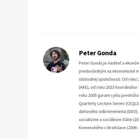
Peter Gonda
Peter Gonda je riaditeľ a ekonóm
predovšetkým na ekonomické mys
slobodnej spoločnosti. Od roku 
(AKE), od roku 2023 koordinátor
roku 2005 garant cyklu prednáš
Quarterly Lecture Series (CEQLS
daňového odbremenenia (DDO). V
socializme a sociálnom štáte (2
Komenského v Bratislave (2006 –