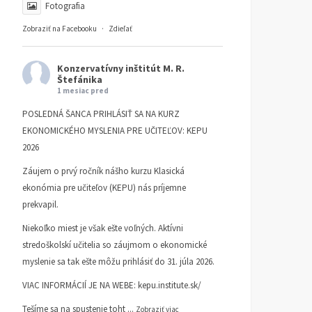
Fotografia
Akadémia klasickej
Akadémia klasickej
Zobraziť na Facebooku
·
Zdieľať
ekonómie 2023
ekonómie 2022
AKADÉMIA KLASICKEJ EKONÓMIE
AKADÉMIA KLASICKEJ EKONÓM
Konzervatívny inštitút M. R.
4. JANUÁRA 2023
1. FEBRUÁRA 2022
Štefánika
1 mesiac pred
POSLEDNÁ ŠANCA PRIHLÁSIŤ SA NA KURZ
EKONOMICKÉHO MYSLENIA PRE UČITEĽOV: KEPU
2026
Záujem o prvý ročník nášho kurzu Klasická
ekonómia pre učiteľov (KEPU) nás príjemne
prekvapil.
Niekoľko miest je však ešte voľných. Aktívni
stredoškolskí učitelia so záujmom o ekonomické
myslenie sa tak ešte môžu prihlásiť do 31. júla 2026.
VIAC INFORMÁCIÍ JE NA WEBE:
kepu.institute.sk/
Tešíme sa na spustenie toht
...
Zobraziť viac