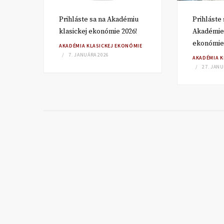
Prihláste sa na Akadémiu
Prihláste 
klasickej ekonómie 2026!
Akadémie 
ekonómie
MIE
AKADÉMIA KLASICKEJ EKONÓMIE
7. JANUÁRA 2026
AKADÉMIA K
27. JANU