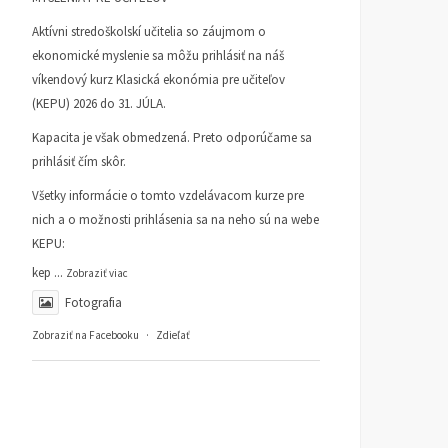
Aktívni stredoškolskí učitelia so záujmom o
ekonomické myslenie sa môžu prihlásiť na náš
víkendový kurz Klasická ekonómia pre učiteľov
(KEPU) 2026 do 31. JÚLA.
Kapacita je však obmedzená. Preto odporúčame sa
prihlásiť čím skôr.
Všetky informácie o tomto vzdelávacom kurze pre
nich a o možnosti prihlásenia sa na neho sú na webe
KEPU:
kep
...
Zobraziť viac
Fotografia
Zobraziť na Facebooku
·
Zdieľať