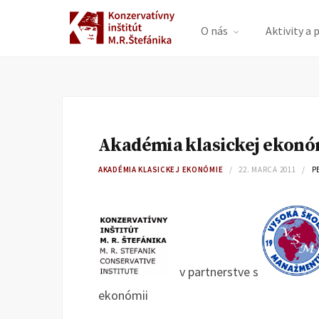
O nás
Aktivity a 
Akadémia klasickej ekonóm
AKADÉMIA KLASICKEJ EKONÓMIE
22. MARCA 2011
P
v partnerstve s
ekonómii