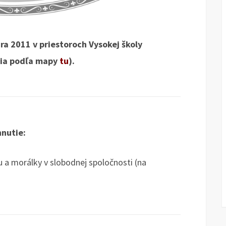
ra 2011 v priestoroch Vysokej školy
cia podľa mapy
tu
).
hnutie:
u a morálky v slobodnej spoločnosti (na