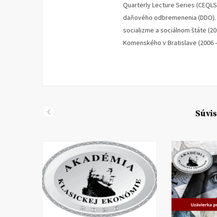
Quarterly Lecture Series (CEQLS
daňového odbremenenia (DDO). V
socializme a sociálnom štáte (2
Komenského v Bratislave (2006 –
Súvis