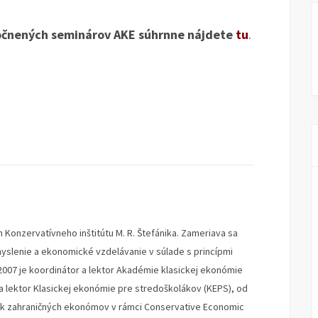
točnených seminárov AKE súhrnne nájdete
tu
.
 Konzervatívneho inštitútu M. R. Štefánika. Zameriava sa
lenie a ekonomické vzdelávanie v súlade s princípmi
2007 je koordinátor a lektor Akadémie klasickej ekonómie
 a lektor Klasickej ekonómie pre stredoškolákov (KEPS), od
ok zahraničných ekonómov v rámci Conservative Economic