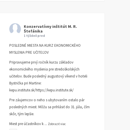
Konzervatívny inštitút M. R.
Štefánika
1 týždeň pred
POSLEDNÉ MIESTA NA KURZ EKONOMICKÉHO
MYSLENIA PRE UČITEĽOV
Pripravujeme prvý ročník kurzu základov
ekonomického myslenia pre stredoškolských
učiteľov. Bude posledný augustový víkend v hoteli
Bystrička pri Martine:
kepu.institute.sk/https://kepu.institute.sk/
Pre záujemcov o neho s ubytovaním ostalo pár
posledných miest. Môžu sa prihlásiť do 31. júla, čím
skôr, tým lepšie.
Miest pre účastníkov k
...
Zobraziť viac