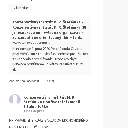
Zistiť viac
Konzervatívny inštitút M. R. Štefánika –
Konzervatívny inštitút M. R. Štefánika (KI)
je nezisková mimovládna organizácia –
konzervatívne orientovaný think-tank.
www.konzervativizmus.sk
KI informuje 1. júna 2026 Peter Gonda Otvárame
prvý ročník kurzu Klasická ekonómia pre učiteľov
# ekonómia # vzdelávanie Stredoškolským
učiteľom ponúkame unikátny vzdelávací kurz
ek...
Zobraziť na Facebooku
·
Zdieľať
Konzervatívny inštitút M. R.
Štefánika
Používateľ si zmenil
titulnú fotku.
1 mesiac pred
PRIPRAVILI SME KURZ ZÁKLADOV EKONOMICKÉHO
MYSLENIA PRE UČITEĽOV