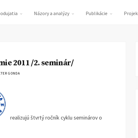
podujatia
Názory a analýzy
Publikácie
Projek
ie 2011 /2. seminár/
ETER GONDA
realizujú štvrtý ročník cyklu seminárov o