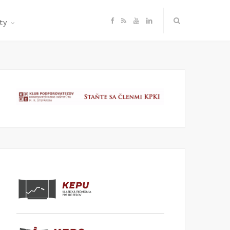
F
R
Y
L
ty
a
S
o
i
c
S
u
n
e
T
k
b
u
e
o
b
d
o
e
I
k
n