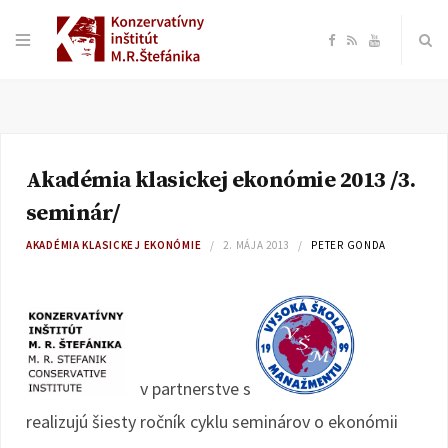
F
R
Y
a
S
o
c
S
u
Akadémia klasickej ekonómie 2013 /3.
e
T
seminár/
b
u
AKADÉMIA KLASICKEJ EKONÓMIE
2. MÁJA 2013
PETER GONDA
o
b
o
e
v partnerstve s
k
realizujú šiesty ročník cyklu seminárov o ekonómii