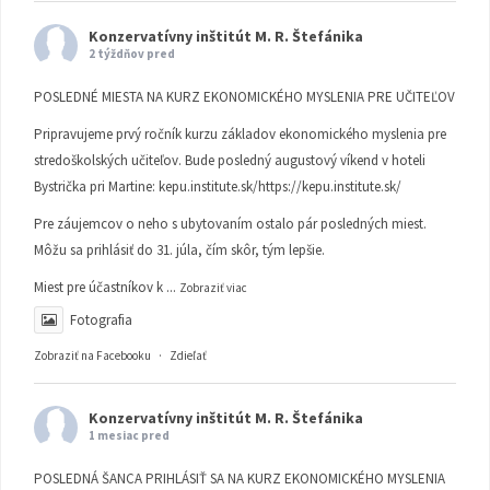
Konzervatívny inštitút M. R. Štefánika
2 týždňov pred
POSLEDNÉ MIESTA NA KURZ EKONOMICKÉHO MYSLENIA PRE UČITEĽOV
Pripravujeme prvý ročník kurzu základov ekonomického myslenia pre
stredoškolských učiteľov. Bude posledný augustový víkend v hoteli
Bystrička pri Martine:
kepu.institute.sk/https://kepu.institute.sk/
Pre záujemcov o neho s ubytovaním ostalo pár posledných miest.
Môžu sa prihlásiť do 31. júla, čím skôr, tým lepšie.
Miest pre účastníkov k
...
Zobraziť viac
Fotografia
Zobraziť na Facebooku
·
Zdieľať
Konzervatívny inštitút M. R. Štefánika
1 mesiac pred
POSLEDNÁ ŠANCA PRIHLÁSIŤ SA NA KURZ EKONOMICKÉHO MYSLENIA