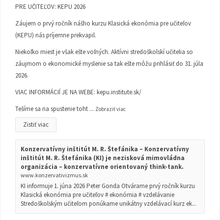
PRE UČITEĽOV: KEPU 2026
Záujem o prvý ročník nášho kurzu Klasická ekonómia pre učiteľov
(KEPU) nás príjemne prekvapil.
Niekoľko miest je však ešte voľných. Aktívni stredoškolskí učitelia so
záujmom o ekonomické myslenie sa tak ešte môžu prihlásiť do 31. júla
2026.
VIAC INFORMÁCIÍ JE NA WEBE:
kepu.institute.sk/
Tešíme sa na spustenie toht
...
Zobraziť viac
Zistiť viac
Konzervatívny inštitút M. R. Štefánika – Konzervatívny
inštitút M. R. Štefánika (KI) je nezisková mimovládna
organizácia – konzervatívne orientovaný think-tank.
www.konzervativizmus.sk
KI informuje 1. júna 2026 Peter Gonda Otvárame prvý ročník kurzu
Klasická ekonómia pre učiteľov # ekonómia # vzdelávanie
Stredoškolským učiteľom ponúkame unikátny vzdelávací kurz ek...