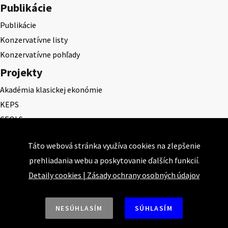
Publikácie
Publikácie
Konzervatívne listy
Konzervatívne pohľady
Projekty
Akadémia klasickej ekonómie
KEPS
CEQLS
Cena Dominika Tatarku
Táto webová stránka využíva cookies na zlepšenie
Cena Ernesta Valka
prehliadania webu a poskytovanie ďalších funkcií.
Študentská esej
Detaily cookies
|
Zásady ochrany osobných údajov
Deň daňového odbremenenia
NESÚHLASÍM
SÚHLASÍM
Nahor