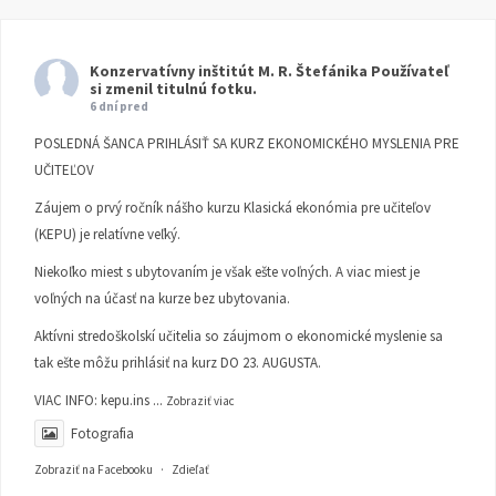
Konzervatívny inštitút M. R. Štefánika
Používateľ
si zmenil titulnú fotku.
6 dní pred
POSLEDNÁ ŠANCA PRIHLÁSIŤ SA KURZ EKONOMICKÉHO MYSLENIA PRE
UČITEĽOV
Záujem o prvý ročník nášho kurzu Klasická ekonómia pre učiteľov
(KEPU) je relatívne veľký.
Niekoľko miest s ubytovaním je však ešte voľných. A viac miest je
voľných na účasť na kurze bez ubytovania.
Aktívni stredoškolskí učitelia so záujmom o ekonomické myslenie sa
tak ešte môžu prihlásiť na kurz DO 23. AUGUSTA.
VIAC INFO:
kepu.ins
...
Zobraziť viac
Fotografia
Zobraziť na Facebooku
·
Zdieľať