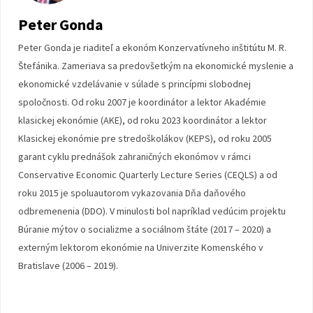
Peter Gonda
Peter Gonda je riaditeľ a ekonóm Konzervatívneho inštitútu M. R.
Štefánika. Zameriava sa predovšetkým na ekonomické myslenie a
ekonomické vzdelávanie v súlade s princípmi slobodnej
spoločnosti. Od roku 2007 je koordinátor a lektor Akadémie
klasickej ekonómie (AKE), od roku 2023 koordinátor a lektor
Klasickej ekonómie pre stredoškolákov (KEPS), od roku 2005
garant cyklu prednášok zahraničných ekonómov v rámci
Conservative Economic Quarterly Lecture Series (CEQLS) a od
roku 2015 je spoluautorom vykazovania Dňa daňového
odbremenenia (DDO). V minulosti bol napríklad vedúcim projektu
Búranie mýtov o socializme a sociálnom štáte (2017 – 2020) a
externým lektorom ekonómie na Univerzite Komenského v
Bratislave (2006 – 2019).