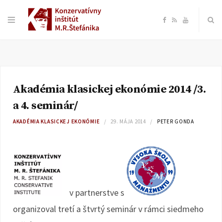
F
R
Y
a
S
o
c
S
u
Akadémia klasickej ekonómie 2014 /3.
e
T
a 4. seminár/
b
u
AKADÉMIA KLASICKEJ EKONÓMIE
29. MÁJA 2014
PETER GONDA
o
b
o
e
v partnerstve s
k
organizoval tretí a štvrtý seminár v rámci siedmeho