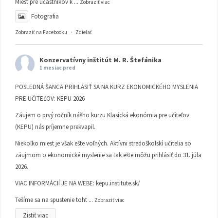
Miest pre účastníkov k
...
Zobraziť viac
Fotografia
Zobraziť na Facebooku
·
Zdieľať
Konzervatívny inštitút M. R. Štefánika
1 mesiac pred
POSLEDNÁ ŠANCA PRIHLÁSIŤ SA NA KURZ EKONOMICKÉHO MYSLENIA
PRE UČITEĽOV: KEPU 2026
Záujem o prvý ročník nášho kurzu Klasická ekonómia pre učiteľov
(KEPU) nás príjemne prekvapil.
Niekoľko miest je však ešte voľných. Aktívni stredoškolskí učitelia so
záujmom o ekonomické myslenie sa tak ešte môžu prihlásiť do 31. júla
2026.
VIAC INFORMÁCIÍ JE NA WEBE:
kepu.institute.sk/
Tešíme sa na spustenie toht
...
Zobraziť viac
Zistiť viac