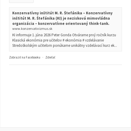
Konzervatívny inštitút M. R. Štefánika – Konzervatívny
inštitút M. R. Štefánika (KI) je nezisková mimovládna
organizácia – konzervatívne orientovaný think-tank.
www.konzervativizmus.sk
KI informuje 1. júna 2026 Peter Gonda Otvárame prvý ročník kurzu
Klasická ekonómia pre učiteľov # ekonómia # vzdelávanie
Stredoškolským učiteľom ponúkame unikátny vzdelávací kurz ek...
Zobraziť na Facebooku
·
Zdieľať