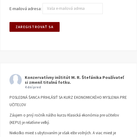
E-mailová adresa:
Konzervatívny inštitút M. R. Štefánika
Používateľ
si zmenil titulnú fotku.
4 dní pred
POSLEDNÁ ŠANCA PRIHLÁSIŤ SA KURZ EKONOMICKÉHO MYSLENIA PRE
UČITEĽOV
Záujem o prvý ročník nášho kurzu Klasická ekonómia pre učiteľov
(KEPU) je relatívne veľký.
Niekoľko miest s ubytovaním je však ešte voľných. A viac miest je