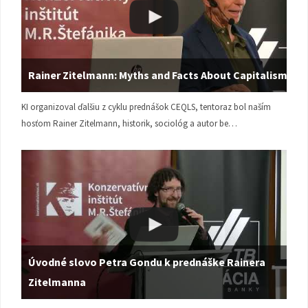
Rainer Zitelmann: Myths and Facts About Capitalism
KI organizoval ďalšiu z cyklu prednášok CEQLS, tentoraz bol naším
hosťom Rainer Zitelmann, historik, sociológ a autor be…
Úvodné slovo Petra Gondu k prednáške Rainera
Zitelmanna