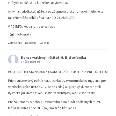
voľných na účasť na kurze bez ubytovania.
Aktívni stredoškolskí učitelia so záujmom o ekonomické myslenie sa
tak ešte môžu prihlásiť na kurz DO 23. AUGUSTA.
VIAC INFO:
kepu.ins
...
Zobraziť viac
Fotografia
Zobraziť na Facebooku
·
Zdieľať
Konzervatívny inštitút M. R. Štefánika
1 týždeň pred
POSLEDNÉ MIESTA NA KURZ EKONOMICKÉHO MYSLENIA PRE UČITEĽOV
Pripravujeme prvý ročník kurzu základov ekonomického myslenia pre
stredoškolských učiteľov. Bude posledný augustový víkend v hoteli
Bystrička pri Martine:
kepu.institute.sk/https://kepu.institute.sk/
Pre záujemcov o neho s ubytovaním ostalo pár posledných miest.
Môžu sa prihlásiť do 31. júla, čím skôr, tým lepšie.