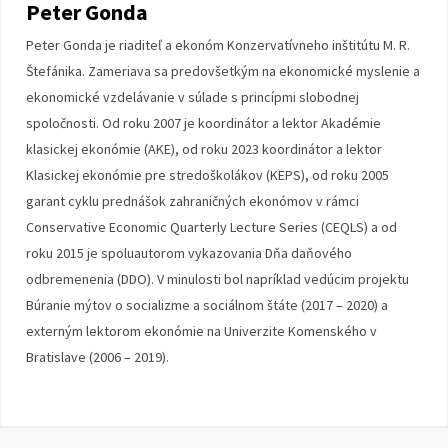
Peter Gonda
Peter Gonda je riaditeľ a ekonóm Konzervatívneho inštitútu M. R.
Štefánika. Zameriava sa predovšetkým na ekonomické myslenie a
ekonomické vzdelávanie v súlade s princípmi slobodnej
spoločnosti. Od roku 2007 je koordinátor a lektor Akadémie
klasickej ekonómie (AKE), od roku 2023 koordinátor a lektor
Klasickej ekonómie pre stredoškolákov (KEPS), od roku 2005
garant cyklu prednášok zahraničných ekonómov v rámci
Conservative Economic Quarterly Lecture Series (CEQLS) a od
roku 2015 je spoluautorom vykazovania Dňa daňového
odbremenenia (DDO). V minulosti bol napríklad vedúcim projektu
Búranie mýtov o socializme a sociálnom štáte (2017 – 2020) a
externým lektorom ekonómie na Univerzite Komenského v
Bratislave (2006 – 2019).