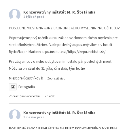
Konzervatívny inštitút M. R. Štefánika
1 týždeň pred
POSLEDNÉ MIESTA NA KURZ EKONOMICKÉHO MYSLENIA PRE UČITEĽOV
Pripravujeme prvý ročník kurzu základov ekonomického myslenia pre
stredoškolských učiteľov. Bude posledný augustový víkend v hoteli
Bystrička pri Martine:
kepu.institute.sk/https://kepu.institute.sk/
Pre záujemcov o neho s ubytovaním ostalo pár posledných miest.
Môžu sa prihlásiť do 31. júla, čím skôr, tým lepšie.
Miest pre účastníkov k
...
Zobraziť viac
Fotografia
Zobraziť na Facebooku
·
Zdieľať
Konzervatívny inštitút M. R. Štefánika
1 mesiac pred
POSLEDNÁ ŠANCA PRIHLÁSIŤ SA NA KURZ EKONOMICKÉHO MYSLENIA