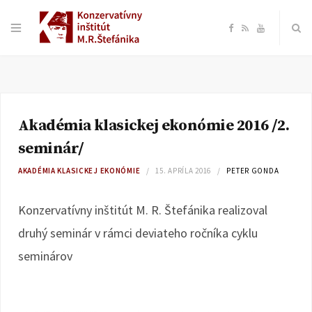
F
R
Y
a
S
o
c
S
u
Akadémia klasickej ekonómie 2016 /2.
e
T
seminár/
b
u
AKADÉMIA KLASICKEJ EKONÓMIE
15. APRÍLA 2016
PETER GONDA
o
b
Konzervatívny inštitút M. R. Štefánika realizoval
druhý seminár v rámci deviateho ročníka cyklu
o
e
seminárov
k