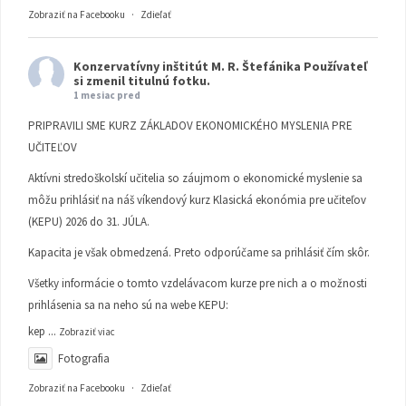
Zobraziť na Facebooku
·
Zdieľať
Konzervatívny inštitút M. R. Štefánika
Používateľ
si zmenil titulnú fotku.
1 mesiac pred
PRIPRAVILI SME KURZ ZÁKLADOV EKONOMICKÉHO MYSLENIA PRE
UČITEĽOV
Aktívni stredoškolskí učitelia so záujmom o ekonomické myslenie sa
môžu prihlásiť na náš víkendový kurz Klasická ekonómia pre učiteľov
(KEPU) 2026 do 31. JÚLA.
Kapacita je však obmedzená. Preto odporúčame sa prihlásiť čím skôr.
Všetky informácie o tomto vzdelávacom kurze pre nich a o možnosti
prihlásenia sa na neho sú na webe KEPU:
kep
...
Zobraziť viac
Fotografia
Zobraziť na Facebooku
·
Zdieľať