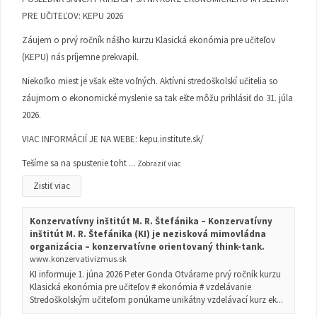
PRE UČITEĽOV: KEPU 2026
Záujem o prvý ročník nášho kurzu Klasická ekonómia pre učiteľov
(KEPU) nás príjemne prekvapil.
Niekoľko miest je však ešte voľných. Aktívni stredoškolskí učitelia so
záujmom o ekonomické myslenie sa tak ešte môžu prihlásiť do 31. júla
2026.
VIAC INFORMÁCIÍ JE NA WEBE:
kepu.institute.sk/
Tešíme sa na spustenie toht
...
Zobraziť viac
Zistiť viac
Konzervatívny inštitút M. R. Štefánika – Konzervatívny
inštitút M. R. Štefánika (KI) je nezisková mimovládna
organizácia – konzervatívne orientovaný think-tank.
www.konzervativizmus.sk
KI informuje 1. júna 2026 Peter Gonda Otvárame prvý ročník kurzu
Klasická ekonómia pre učiteľov # ekonómia # vzdelávanie
Stredoškolským učiteľom ponúkame unikátny vzdelávací kurz ek...