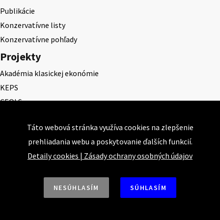
Publikácie
Konzervatívne listy
Konzervatívne pohľady
Projekty
Akadémia klasickej ekonómie
KEPS
CEQLS
Cena Dominika Tatarku
Táto webová stránka využíva cookies na zlepšenie
Cena Ernesta Valka
prehliadania webu a poskytovanie ďalších funkcií.
Študentská esej
Detaily cookies
|
Zásady ochrany osobných údajov
Deň daňového odbremenenia
NESÚHLASÍM
SÚHLASÍM
Nahor