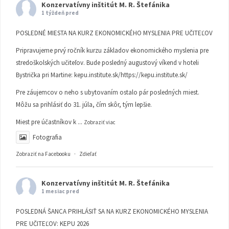
Konzervatívny inštitút M. R. Štefánika
1 týždeň pred
POSLEDNÉ MIESTA NA KURZ EKONOMICKÉHO MYSLENIA PRE UČITEĽOV
Pripravujeme prvý ročník kurzu základov ekonomického myslenia pre
stredoškolských učiteľov. Bude posledný augustový víkend v hoteli
Bystrička pri Martine:
kepu.institute.sk/https://kepu.institute.sk/
Pre záujemcov o neho s ubytovaním ostalo pár posledných miest.
Môžu sa prihlásiť do 31. júla, čím skôr, tým lepšie.
Miest pre účastníkov k
...
Zobraziť viac
Fotografia
Zobraziť na Facebooku
·
Zdieľať
Konzervatívny inštitút M. R. Štefánika
1 mesiac pred
POSLEDNÁ ŠANCA PRIHLÁSIŤ SA NA KURZ EKONOMICKÉHO MYSLENIA
PRE UČITEĽOV: KEPU 2026