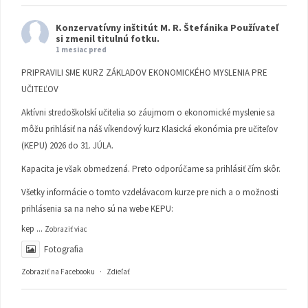
Konzervatívny inštitút M. R. Štefánika
Používateľ
si zmenil titulnú fotku.
1 mesiac pred
PRIPRAVILI SME KURZ ZÁKLADOV EKONOMICKÉHO MYSLENIA PRE
UČITEĽOV
Aktívni stredoškolskí učitelia so záujmom o ekonomické myslenie sa
môžu prihlásiť na náš víkendový kurz Klasická ekonómia pre učiteľov
(KEPU) 2026 do 31. JÚLA.
Kapacita je však obmedzená. Preto odporúčame sa prihlásiť čím skôr.
Všetky informácie o tomto vzdelávacom kurze pre nich a o možnosti
prihlásenia sa na neho sú na webe KEPU:
kep
...
Zobraziť viac
Fotografia
Zobraziť na Facebooku
·
Zdieľať