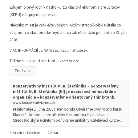
Záujem o prvý ročník nášho kurzu Klasická ekonómia pre učiteľov
(KEPU) nás príjemne prekvapil.
Niekoľko miest je však ešte voľných. Aktívni stredoškolskí učitelia so
záujmom o ekonomické myslenie sa tak ešte môžu prihlásiť do 31. júla
2026.
VIAC INFORMÁCIÍ JE NA WEBE:
kepu.institute.sk/
Tešíme sa na spustenie toht
...
Zobraziť viac
Zistiť viac
Konzervatívny inštitút M. R. Štefánika – Konzervatívny
inštitút M. R. Štefánika (KI) je nezisková mimovládna
organizácia – konzervatívne orientovaný think-tank.
www.konzervativizmus.sk
KI informuje 1. júna 2026 Peter Gonda Otvárame prvý ročník kurzu
Klasická ekonómia pre učiteľov # ekonómia # vzdelávanie
Stredoškolským učiteľom ponúkame unikátny vzdelávací kurz ek...
Zobraziť na Facebooku
·
Zdieľať