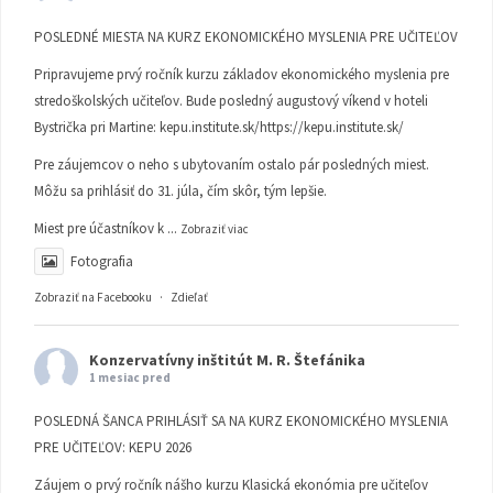
POSLEDNÉ MIESTA NA KURZ EKONOMICKÉHO MYSLENIA PRE UČITEĽOV
Pripravujeme prvý ročník kurzu základov ekonomického myslenia pre
stredoškolských učiteľov. Bude posledný augustový víkend v hoteli
Bystrička pri Martine:
kepu.institute.sk/https://kepu.institute.sk/
Pre záujemcov o neho s ubytovaním ostalo pár posledných miest.
Môžu sa prihlásiť do 31. júla, čím skôr, tým lepšie.
Miest pre účastníkov k
...
Zobraziť viac
Fotografia
Zobraziť na Facebooku
·
Zdieľať
Konzervatívny inštitút M. R. Štefánika
1 mesiac pred
POSLEDNÁ ŠANCA PRIHLÁSIŤ SA NA KURZ EKONOMICKÉHO MYSLENIA
PRE UČITEĽOV: KEPU 2026
Záujem o prvý ročník nášho kurzu Klasická ekonómia pre učiteľov