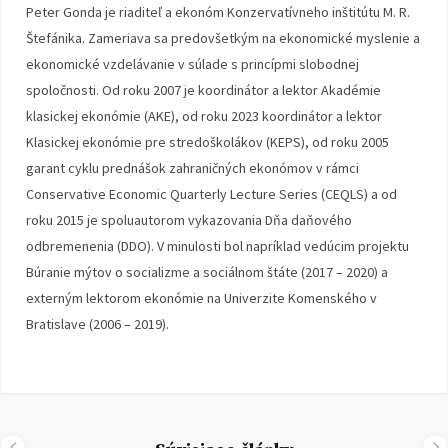
Peter Gonda je riaditeľ a ekonóm Konzervatívneho inštitútu M. R.
Štefánika. Zameriava sa predovšetkým na ekonomické myslenie a
ekonomické vzdelávanie v súlade s princípmi slobodnej
spoločnosti. Od roku 2007 je koordinátor a lektor Akadémie
klasickej ekonómie (AKE), od roku 2023 koordinátor a lektor
Klasickej ekonómie pre stredoškolákov (KEPS), od roku 2005
garant cyklu prednášok zahraničných ekonómov v rámci
Conservative Economic Quarterly Lecture Series (CEQLS) a od
roku 2015 je spoluautorom vykazovania Dňa daňového
odbremenenia (DDO). V minulosti bol napríklad vedúcim projektu
Búranie mýtov o socializme a sociálnom štáte (2017 – 2020) a
externým lektorom ekonómie na Univerzite Komenského v
Bratislave (2006 – 2019).