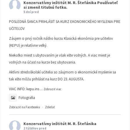
Konzervatívny inštitút M. R. Štefánika
Používateľ
si zmenil titulnú fotku.
5 dní pred
POSLEDNÁ ŠANCA PRIHLÁSIŤ SA KURZ EKONOMICKÉHO MYSLENIA PRE
UČITEĽOV
Záujem o prvý ročník nášho kurzu Klasická ekonómia pre učiteľov
(KEPU) je relatívne veľký.
Niekoľko miest s ubytovaním je však ešte voľných. A viac miest je
voľných na účasť na kurze bez ubytovania.
Aktívni stredoškolskí učitelia so záujmom o ekonomické myslenie sa
tak ešte môžu prihlásiť na kurz DO 23. AUGUSTA.
VIAC INFO:
kepu.ins
...
Zobraziť viac
Fotografia
Zobraziť na Facebooku
·
Zdieľať
Konzervatívny inštitút M. R. Štefánika
2 týždňov pred