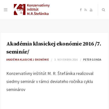
F
R
Y
a
S
o
c
S
u
Akadémia klasickej ekonómie 2016 /7.
e
T
seminár/
b
u
AKADÉMIA KLASICKEJ EKONÓMIE
3. NOVEMBRA 2016
PETER GONDA
o
b
Konzervatívny inštitút M. R. Štefánika realizoval
siedmy seminár v rámci deviateho ročníka cyklu
o
e
seminárov
k