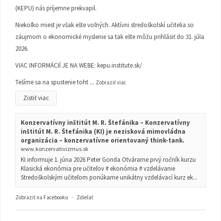
(KEPU) nás príjemne prekvapil.
Niekoľko miest je však ešte voľných. Aktívni stredoškolskí učitelia so
záujmom o ekonomické myslenie sa tak ešte môžu prihlásiť do 31. júla
2026.
VIAC INFORMÁCIÍ JE NA WEBE:
kepu.institute.sk/
Tešíme sa na spustenie toht
...
Zobraziť viac
Zistiť viac
Konzervatívny inštitút M. R. Štefánika – Konzervatívny
inštitút M. R. Štefánika (KI) je nezisková mimovládna
organizácia – konzervatívne orientovaný think-tank.
www.konzervativizmus.sk
KI informuje 1. júna 2026 Peter Gonda Otvárame prvý ročník kurzu
Klasická ekonómia pre učiteľov # ekonómia # vzdelávanie
Stredoškolským učiteľom ponúkame unikátny vzdelávací kurz ek...
Zobraziť na Facebooku
·
Zdieľať