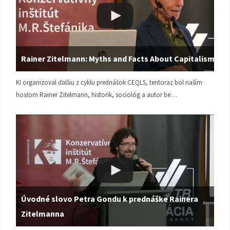
Rainer Zitelmann: Myths and Facts About Capitalism
KI organizoval ďalšiu z cyklu prednášok CEQLS, tentoraz bol naším
hosťom Rainer Zitelmann, historik, sociológ a autor be…
Úvodné slovo Petra Gondu k prednáške Rainera
Zitelmanna