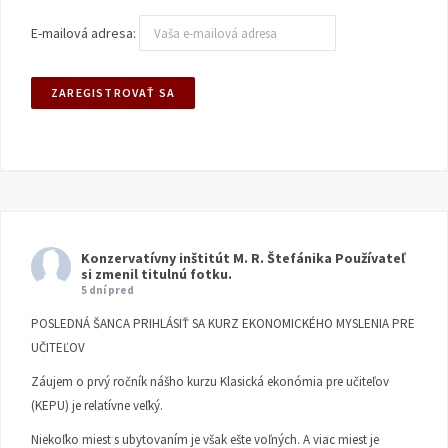
E-mailová adresa:
Konzervatívny inštitút M. R. Štefánika
Používateľ
si zmenil titulnú fotku.
5 dní pred
POSLEDNÁ ŠANCA PRIHLÁSIŤ SA KURZ EKONOMICKÉHO MYSLENIA PRE
UČITEĽOV
Záujem o prvý ročník nášho kurzu Klasická ekonómia pre učiteľov
(KEPU) je relatívne veľký.
Niekoľko miest s ubytovaním je však ešte voľných. A viac miest je