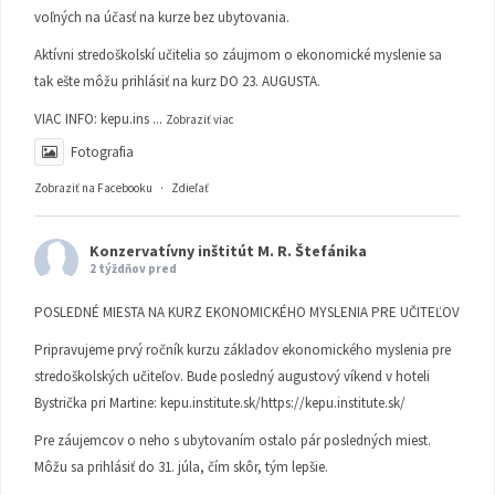
voľných na účasť na kurze bez ubytovania.
Aktívni stredoškolskí učitelia so záujmom o ekonomické myslenie sa
tak ešte môžu prihlásiť na kurz DO 23. AUGUSTA.
VIAC INFO:
kepu.ins
...
Zobraziť viac
Fotografia
Zobraziť na Facebooku
·
Zdieľať
Konzervatívny inštitút M. R. Štefánika
2 týždňov pred
POSLEDNÉ MIESTA NA KURZ EKONOMICKÉHO MYSLENIA PRE UČITEĽOV
Pripravujeme prvý ročník kurzu základov ekonomického myslenia pre
stredoškolských učiteľov. Bude posledný augustový víkend v hoteli
Bystrička pri Martine:
kepu.institute.sk/https://kepu.institute.sk/
Pre záujemcov o neho s ubytovaním ostalo pár posledných miest.
Môžu sa prihlásiť do 31. júla, čím skôr, tým lepšie.