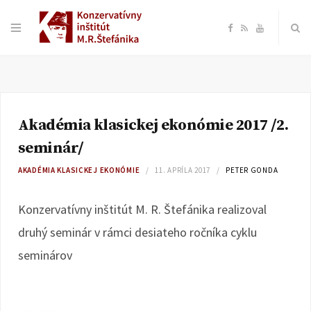
F
R
Y
a
S
o
c
S
u
Akadémia klasickej ekonómie 2017 /2.
e
T
seminár/
b
u
AKADÉMIA KLASICKEJ EKONÓMIE
11. APRÍLA 2017
PETER GONDA
o
b
Konzervatívny inštitút M. R. Štefánika realizoval
druhý seminár v rámci desiateho ročníka cyklu
o
e
seminárov
k