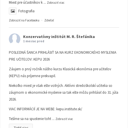
Miest pre účastníkov k
...
Zobraziť viac
Fotografia
Zobraziť na Facebooku
·
Zdieľať
Konzervatívny inštitút M. R. Štefánika
1 mesiac pred
POSLEDNÁ ŠANCA PRIHLÁSIŤ SA NA KURZ EKONOMICKÉHO MYSLENIA
PRE UČITEĽOV: KEPU 2026
Záujem o prvý ročník nášho kurzu Klasická ekonómia pre učiteľov
(KEPU) nás príjemne prekvapil.
Niekoľko miest je však ešte voľných. Aktívni stredoškolskí učitelia so
záujmom o ekonomické myslenie sa tak ešte môžu prihlásiť do 31. júla
2026.
VIAC INFORMÁCIÍ JE NA WEBE:
kepu.institute.sk/
Tešíme sa na spustenie toht
...
Zobraziť viac
Zistiť viac