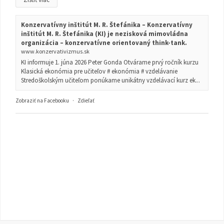
Konzervatívny inštitút M. R. Štefánika – Konzervatívny
inštitút M. R. Štefánika (KI) je nezisková mimovládna
organizácia – konzervatívne orientovaný think-tank.
www.konzervativizmus.sk
KI informuje 1. júna 2026 Peter Gonda Otvárame prvý ročník kurzu
Klasická ekonómia pre učiteľov # ekonómia # vzdelávanie
Stredoškolským učiteľom ponúkame unikátny vzdelávací kurz ek...
Zobraziť na Facebooku
·
Zdieľať