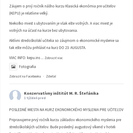
Záujem o prvý ročník nášho kurzu Klasická ekonómia pre učiteľov
(KEPU) je relatívne veľký.
Niekoľko miest s ubytovaním je však ešte voľných. A viac miest je
voľných na účasť na kurze bez ubytovania.
Aktívni stredoškolskí učitelia so záujmom o ekonomické myslenie sa
tak ešte môžu prihlásiť na kurz DO 23. AUGUSTA.
VIAC INFO:
kepu.ins
...
Zobraziť viac
Fotografia
Zobraziť na Facebooku
·
Zdieľať
Konzervatívny inštitút M. R. Štefánika
1 týždeň pred
POSLEDNÉ MIESTA NA KURZ EKONOMICKÉHO MYSLENIA PRE UČITEĽOV
Pripravujeme prvý ročník kurzu základov ekonomického myslenia pre
stredoškolských učiteľov. Bude posledný augustový víkend v hoteli