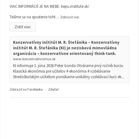
VIAC INFORMÁCIÍ JE NA WEBE:
kepu.institute.sk/
Tešíme sa na spustenie toht
...
Zobraziť viac
Zistiť viac
Konzervatívny inštitút M. R. Štefánika – Konzervatívny
inštitút M. R. Štefánika (KI) je nezisková mimovládna
organizácia – konzervatívne orientovaný think-tank.
www.konzervativizmus.sk
KI informuje 1. júna 2026 Peter Gonda Otvárame prvý ročník kurzu
Klasická ekonómia pre učiteľov # ekonómia # vzdelávanie
Stredoškolským učiteľom ponúkame unikátny vzdelávací kurz ek...
Zobraziť na Facebooku
·
Zdieľať