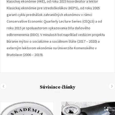
klasickej ekonómie (AKE), od roku 2023 koordinátor a lektor
Klasickej ekonómie pre stredoškolákov (KEPS), od roku 2005
garant cyklu prednášok zahraničných ekonómov v rámci
Conservative Economic Quarterly Lecture Series (CEQLS) a od
roku 2015 je spoluautorom vykazovania Dňa daňového
odbremenenia (DDO). V minulosti bol napríklad vedúcim projektu
Búranie mýtov o socializme a sociálnom štáte (2017 – 2020) a
externým lektorom ekonómie na Univerzite Komenského v
Bratislave (2006 – 2019).
Súvisiace články