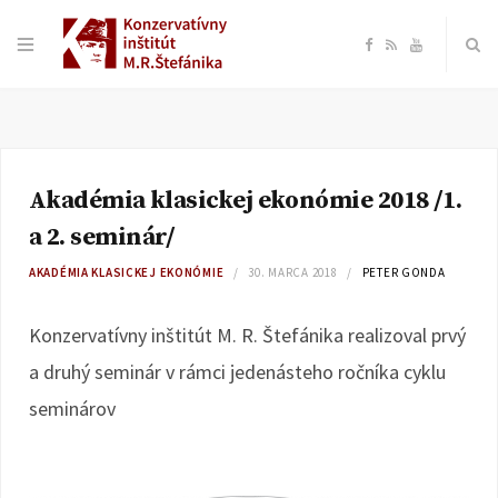
F
R
Y
a
S
o
c
S
u
Akadémia klasickej ekonómie 2018 /1.
e
T
a 2. seminár/
b
u
AKADÉMIA KLASICKEJ EKONÓMIE
30. MARCA 2018
PETER GONDA
o
b
Konzervatívny inštitút M. R. Štefánika realizoval prvý
a druhý seminár v rámci jedenásteho ročníka cyklu
o
e
seminárov
k