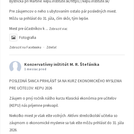
Bystrička pri Martine:
kepu.institute.sk/https://kepu.institute.sk/
Pre záujemcov o neho s ubytovaním ostalo pár posledných miest.
Môžu sa prihlásiť do 31. júla, čím skôr, tým lepšie.
Miest pre účastníkov k
...
Zobraziť viac
Fotografia
Zobraziť na Facebooku
·
Zdieľať
Konzervatívny inštitút M. R. Štefánika
1 mesiac pred
POSLEDNÁ ŠANCA PRIHLÁSIŤ SA NA KURZ EKONOMICKÉHO MYSLENIA
PRE UČITEĽOV: KEPU 2026
Záujem o prvý ročník nášho kurzu Klasická ekonómia pre učiteľov
(KEPU) nás príjemne prekvapil.
Niekoľko miest je však ešte voľných. Aktívni stredoškolskí učitelia so
záujmom o ekonomické myslenie sa tak ešte môžu prihlásiť do 31. júla
2026.