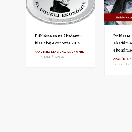
Prihláste sa na Akadémiu
Prihláste 
klasickej ekonómie 2026!
Akadémie 
ekonómie
MIE
AKADÉMIA KLASICKEJ EKONÓMIE
7. JANUÁRA 2026
AKADÉMIA K
27. JANU