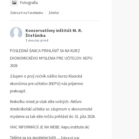
Fotografia
Zobraziť na Facebooku
·
Zdieľať
Konzervatívny inštitút M. R.
Štefánika
1 mesiac pred
POSLEDNÁ ŠANCA PRIHLÁSIŤ SA NA KURZ
EKONOMICKÉHO MYSLENIA PRE UČITEĽOV: KEPU
2026
Záujem o prvý ročník nášho kurzu Klasická
ekonómia pre učiteľov (KEPU) nás príjemne
prekvapil.
Niekoľko miest je však ešte voľných. Aktívni
stredoškolskí učitelia so záujmom o ekonomické
myslenie sa tak ešte môžu prihlásiť do 31. júla 2026.
VIAC INFORMÁCIÍ JE NA WEBE:
kepu.institute.sk/
Tešíme sa na spustenie toht
...
Zobraziť viac