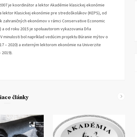
2007 je koordinátor a lektor Akadémie klasickej ekonómie
 a lektor Klasickej ekonómie pre stredoškolákov (KEPS), od
ok zahraničných ekonómov v rámci Conservative Economic
) a od roku 2015 je spoluautorom vykazovania Dňa
 minulosti bol napríklad vedúcim projektu Búranie mýtov o
017 – 2020) a externým lektorom ekonómie na Univerzite
 2019).
iace články