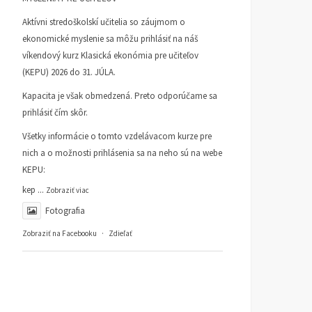
Aktívni stredoškolskí učitelia so záujmom o
ekonomické myslenie sa môžu prihlásiť na náš
víkendový kurz Klasická ekonómia pre učiteľov
(KEPU) 2026 do 31. JÚLA.
Kapacita je však obmedzená. Preto odporúčame sa
prihlásiť čím skôr.
Všetky informácie o tomto vzdelávacom kurze pre
nich a o možnosti prihlásenia sa na neho sú na webe
KEPU:
kep
...
Zobraziť viac
Fotografia
Zobraziť na Facebooku
·
Zdieľať