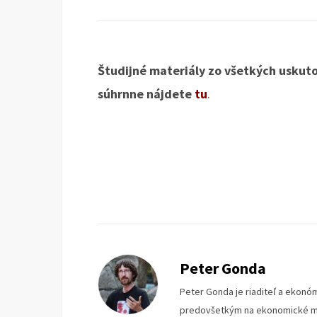
Študijné materiály zo všetkých usku
súhrnne nájdete
tu
.
Peter Gonda
Peter Gonda je riaditeľ a ekonóm
predovšetkým na ekonomické mys