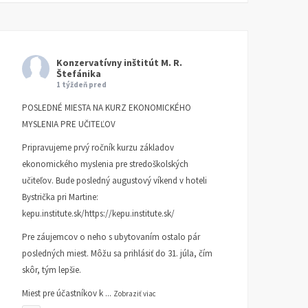
Konzervatívny inštitút M. R.
Štefánika
Akadémia klasickej
Akadémia klasickej
1 týždeň pred
ekonómie 2023
ekonómie 2022
POSLEDNÉ MIESTA NA KURZ EKONOMICKÉHO
AKADÉMIA KLASICKEJ EKONÓMIE
AKADÉMIA KLASICKEJ EKONÓM
MYSLENIA PRE UČITEĽOV
4. JANUÁRA 2023
1. FEBRUÁRA 2022
Pripravujeme prvý ročník kurzu základov
ekonomického myslenia pre stredoškolských
učiteľov. Bude posledný augustový víkend v hoteli
Bystrička pri Martine:
kepu.institute.sk/https://kepu.institute.sk/
Pre záujemcov o neho s ubytovaním ostalo pár
posledných miest. Môžu sa prihlásiť do 31. júla, čím
skôr, tým lepšie.
Miest pre účastníkov k
...
Zobraziť viac