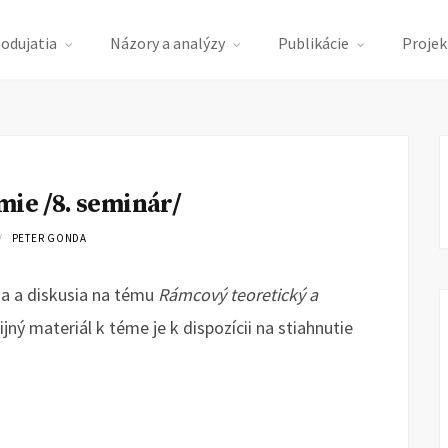
podujatia
Názory a analýzy
Publikácie
Projek
ie /8. seminár/
PETER GONDA
ia a diskusia na tému
Rámcový teoretický a
ijný materiál k téme je k dispozícii na stiahnutie