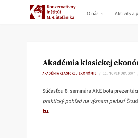
O nás
Aktivity a 
Akadémia klasickej ekonóm
AKADÉMIA KLASICKEJ EKONÓMIE
11. NOVEMBRA 2007
Súčasťou 8. seminára AKE bola prezentác
praktický pohľad na význam peňazí
. Štud
tu
.