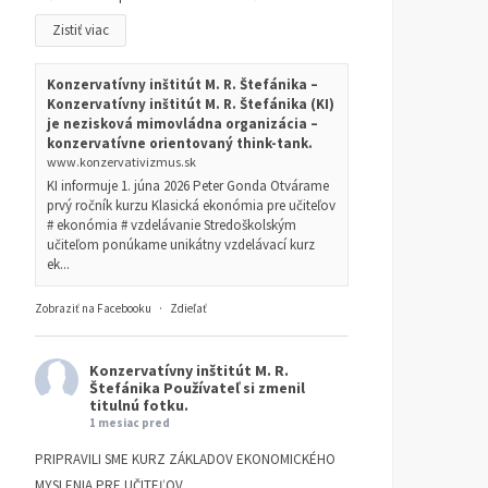
Zistiť viac
Konzervatívny inštitút M. R. Štefánika –
Konzervatívny inštitút M. R. Štefánika (KI)
je nezisková mimovládna organizácia –
konzervatívne orientovaný think-tank.
www.konzervativizmus.sk
KI informuje 1. júna 2026 Peter Gonda Otvárame
prvý ročník kurzu Klasická ekonómia pre učiteľov
# ekonómia # vzdelávanie Stredoškolským
učiteľom ponúkame unikátny vzdelávací kurz
ek...
Zobraziť na Facebooku
·
Zdieľať
Konzervatívny inštitút M. R.
Štefánika
Používateľ si zmenil
titulnú fotku.
1 mesiac pred
PRIPRAVILI SME KURZ ZÁKLADOV EKONOMICKÉHO
MYSLENIA PRE UČITEĽOV