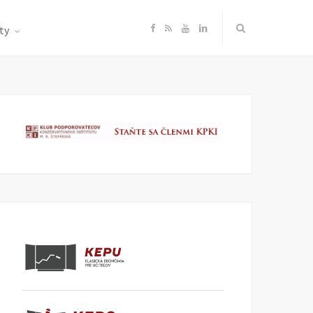
F
R
Y
L
ty
a
S
o
i
c
S
u
n
e
T
k
b
u
e
o
b
d
o
e
I
k
n