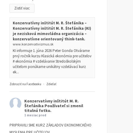
Zistiť viac
Konzervatívny inštitút M. R. Štefánika –
Konzervatívny inštitút M. R. Štefánika (KI)
je nezisková mimovládna organizácia –
konzervatívne orientovaný think-tank.
www.konzervativizmus.sk
KI informuje 1. júna 2026 Peter Gonda Otvárame
prvý ročník kurzu Klasická ekonómia pre učiteľov
# ekonómia # vzdelávanie Stredoškolským
učiteľom ponúkame unikátny vzdelávací kurz
ek...
Zobraziť na Facebooku
·
Zdieľať
Konzervatívny inštitút M. R.
Štefánika
Používateľ si zmenil
titulnú fotku.
1 mesiac pred
PRIPRAVILI SME KURZ ZÁKLADOV EKONOMICKÉHO
MYSLENIA PRE UČITEĽOV