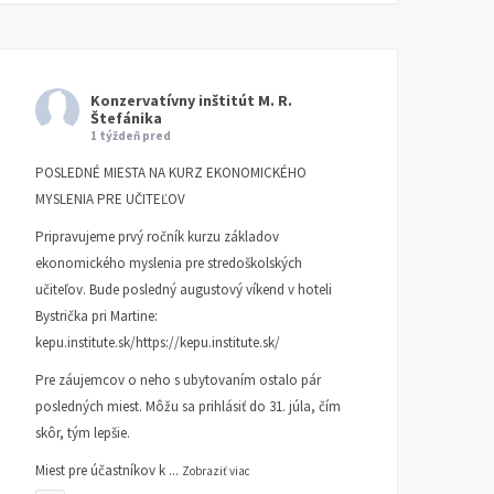
Konzervatívny inštitút M. R.
Štefánika
1 týždeň pred
POSLEDNÉ MIESTA NA KURZ EKONOMICKÉHO
MYSLENIA PRE UČITEĽOV
Pripravujeme prvý ročník kurzu základov
ekonomického myslenia pre stredoškolských
učiteľov. Bude posledný augustový víkend v hoteli
Bystrička pri Martine:
kepu.institute.sk/https://kepu.institute.sk/
Pre záujemcov o neho s ubytovaním ostalo pár
posledných miest. Môžu sa prihlásiť do 31. júla, čím
skôr, tým lepšie.
Miest pre účastníkov k
...
Zobraziť viac