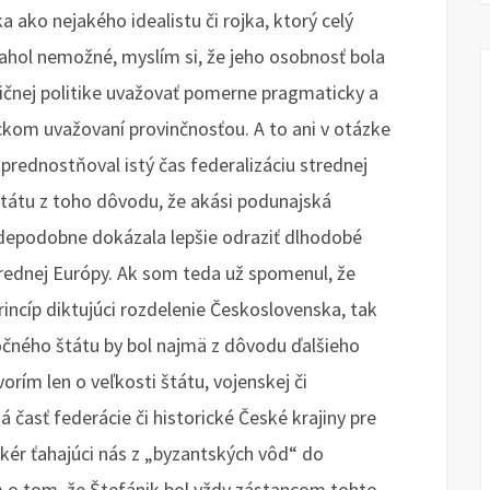
 ako nejakého idealistu či rojka, ktorý celý
iahol nemožné, myslím si, že jeho osobnosť bola
ičnej politike uvažovať pomerne pragmaticky a
tickom uvažovaní provinčnosťou. A to ani v otázke
rednostňoval istý čas federalizáciu strednej
tátu z toho dôvodu, že akási podunajská
depodobne dokázala lepšie odraziť dlhodobé
ednej Európy. Ak som teda už spomenul, že
incíp diktujúci rozdelenie Československa, tak
ného štátu by bol najmä z dôvodu ďalšieho
orím len o veľkosti štátu, vojenskej či
 časť federácie či historické České krajiny pre
ér ťahajúci nás z „byzantských vôd“ do
 o tom, že Štefánik bol vždy zástancom tohto