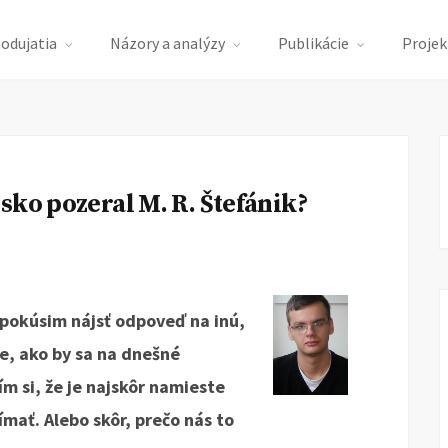
podujatia
Názory a analýzy
Publikácie
Projek
sko pozeral M. R. Štefánik?
r pokúsim nájsť odpoveď na inú,
e, ako by sa na dnešné
ím si, že je najskôr namieste
ímať. Alebo skôr, prečo nás to