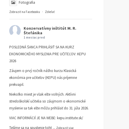
Fotografia
Zobraziť na Facebooku
·
Zdieľať
Konzervatívny inštitút M. R.
Štefánika
1 mesiac pred
POSLEDNÁ ŠANCA PRIHLÁSIŤ SA NA KURZ
EKONOMICKÉHO MYSLENIA PRE UČITEĽOV: KEPU
2026
Záujem o prvý ročník nášho kurzu Klasická
ekonómia pre učiteľov (KEPU) nás príjemne
prekvapil.
Niekoľko miest je však ešte voľných. Aktívni
stredoškolskí učitelia so záujmom o ekonomické
myslenie sa tak ešte môžu prihlásiť do 31. júla 2026.
VIAC INFORMÁCIÍ JE NA WEBE:
kepu.institute.sk/
Tešíme sa na spustenie toht
...
Zobraziť viac