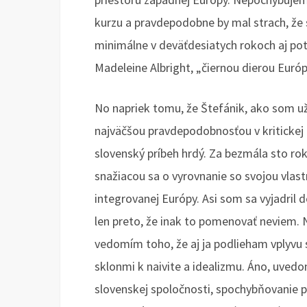
kurzu a pravdepodobne by mal strach, že s
minimálne v deväťdesiatych rokoch aj potv
Madeleine Albright, „čiernou dierou Európ
No napriek tomu, že Štefánik, ako som už
najväčšou pravdepodobnosťou v kritickej ch
slovenský príbeh hrdý. Za bezmála sto ro
snažiacou sa o vyrovnanie so svojou vla
integrovanej Európy. Asi som sa vyjadril 
len preto, že inak to pomenovať neviem. 
vedomím toho, že aj ja podlieham vplyv
sklonmi k naivite a idealizmu. Áno, uved
slovenskej spoločnosti, spochybňovanie pr