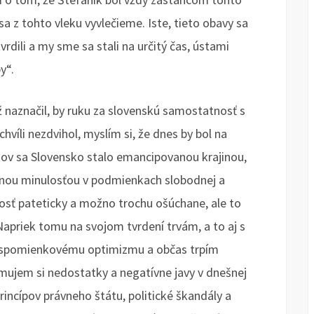
a z tohto vleku vyvlečieme. Iste, tieto obavy sa
rdili a my sme sa stali na určitý čas, ústami
y“.
 naznačil, by ruku za slovenskú samostatnosť s
víli nezdvihol, myslím si, že dnes by bol na
kov sa Slovensko stalo emancipovanou krajinou,
stnou minulosťou v podmienkach slobodnej a
dosť pateticky a možno trochu ošúchane, ale to
Napriek tomu na svojom tvrdení trvám, a to aj s
u spomienkovému optimizmu a občas trpím
omujem si nedostatky a negatívne javy v dnešnej
incípov právneho štátu, politické škandály a