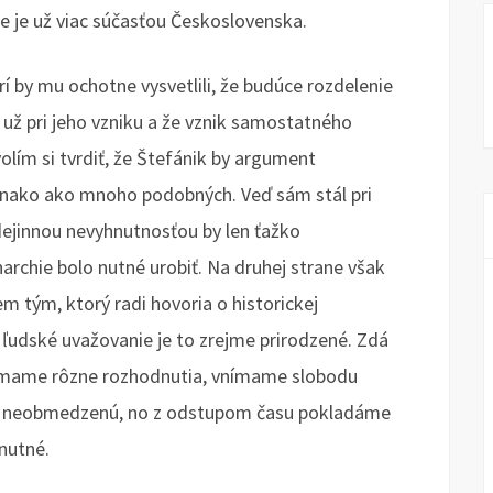
ie je už viac súčasťou Československa.
í by mu ochotne vysvetlili, že budúce rozdelenie
ž pri jeho vzniku a že vznik samostatného
lím si tvrdiť, že Štefánik by argument
vnako ako mnoho podobných. Veď sám stál pri
dejinnou nevyhnutnosťou by len ťažko
archie bolo nutné urobiť. Na druhej strane však
tým, ktorý radi hovoria o historickej
 ľudské uvažovanie je to zrejme prirodzené. Zdá
jímame rôzne rozhodnutia, vnímame slobodu
 neobmedzenú, no z odstupom času pokladáme
nutné.