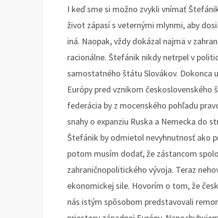
I keď sme si možno zvykli vnímať Štefánika
život zápasí s veternými mlynmi, aby dos
iná. Naopak, vždy dokázal najmä v zahran
racionálne. Štefánik nikdy netrpel v poli
samostatného štátu Slovákov. Dokonca up
Európy pred vznikom československého š
federácia by z mocenského pohľadu prav
snahy o expanziu Ruska a Nemecka do str
Štefánik by odmietol nevyhnutnosť ako pr
potom musím dodať, že zástancom spoloč
zahraničnopolitického vývoja. Teraz nehov
ekonomickej sile. Hovorím o tom, že česká
nás istým spôsobom predstavovali remork
priestoru západnej Európy. Nepochybujem