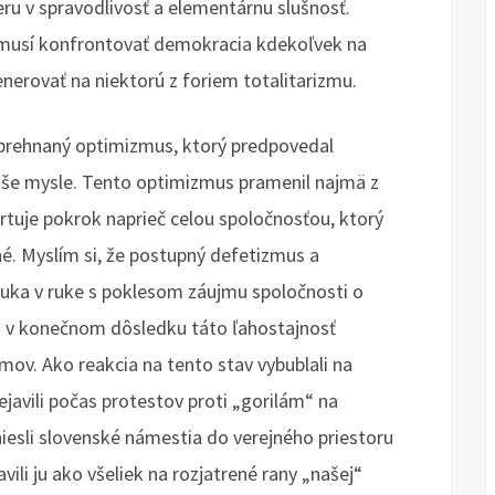
eru v spravodlivosť a elementárnu slušnosť.
a musí konfrontovať demokracia kdekoľvek na
enerovať na niektorú z foriem totalitarizmu.
 prehnaný optimizmus, ktorý predpovedal
naše mysle. Tento optimizmus pramenil najmä z
artuje pokrok naprieč celou spoločnosťou, ktorý
é. Myslím si, že postupný defetizmus a
 ruka v ruke s poklesom záujmu spoločnosti o
 a v konečnom dôsledku táto ľahostajnosť
ov. Ako reakcia na tento stav vybublali na
ejavili počas protestov proti „gorilám“ na
iniesli slovenské námestia do verejného priestoru
li ju ako všeliek na rozjatrené rany „našej“