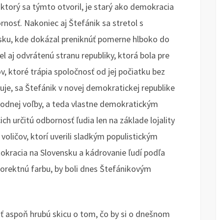
torý sa týmto otvoril, je starý ako demokracia
nosť. Nakoniec aj Štefánik sa stretol s
ku, kde dokázal preniknúť pomerne hlboko do
del aj odvrátenú stranu republiky, ktorá bola pre
ktoré trápia spoločnosť od jej počiatku bez
e, sa Štefánik v novej demokratickej republike
bodnej voľby, a teda vlastne demokratickým
ch určitú odbornosť ľudia len na základe lojality
oličov, ktorí uverili sladkým populistickým
tokracia na Slovensku a kádrovanie ľudí podľa
 korektnú farbu, by boli dnes Štefánikovým
ť aspoň hrubú skicu o tom, čo by si o dnešnom