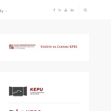
F
R
Y
L
ty
a
S
o
i
c
S
u
n
e
T
k
b
u
e
o
b
d
o
e
I
k
n