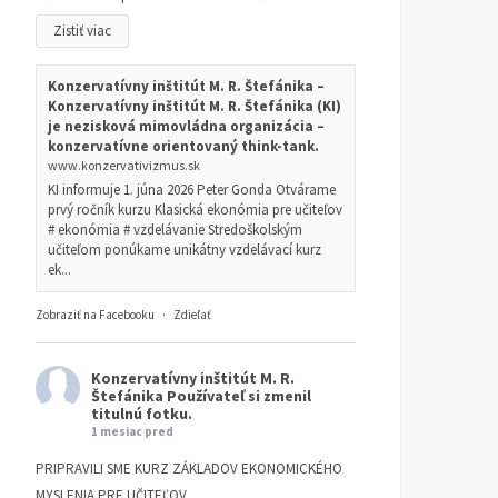
Zistiť viac
Konzervatívny inštitút M. R. Štefánika –
Konzervatívny inštitút M. R. Štefánika (KI)
je nezisková mimovládna organizácia –
konzervatívne orientovaný think-tank.
www.konzervativizmus.sk
KI informuje 1. júna 2026 Peter Gonda Otvárame
prvý ročník kurzu Klasická ekonómia pre učiteľov
# ekonómia # vzdelávanie Stredoškolským
učiteľom ponúkame unikátny vzdelávací kurz
ek...
Zobraziť na Facebooku
·
Zdieľať
Konzervatívny inštitút M. R.
Štefánika
Používateľ si zmenil
titulnú fotku.
1 mesiac pred
PRIPRAVILI SME KURZ ZÁKLADOV EKONOMICKÉHO
MYSLENIA PRE UČITEĽOV