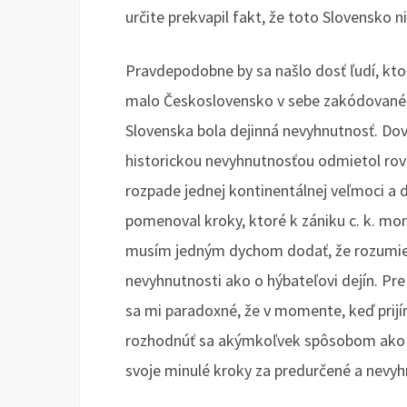
určite prekvapil fakt, že toto Slovensko n
Pravdepodobne by sa našlo dosť ľudí, ktor
malo Československo v sebe zakódované u
Slovenska bola dejinná nevyhnutnosť. Dovo
historickou nevyhnutnosťou odmietol ro
rozpade jednej kontinentálnej veľmoci a 
pomenoval kroky, ktoré k zániku c. k. mon
musím jedným dychom dodať, že rozumiem 
nevyhnutnosti ako o hýbateľovi dejín. Pre
sa mi paradoxné, že v momente, keď pri
rozhodnúť sa akýmkoľvek spôsobom ako
svoje minulé kroky za predurčené a nevyh