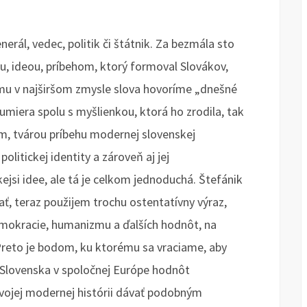
nerál, vedec, politik či štátnik. Za bezmála sto
ou, ideou, príbehom, ktorý formoval Slovákov,
, čomu v najširšom zmysle slova hovoríme „dnešné
dumiera spolu s myšlienkou, ktorá ho zrodila, tak
m, tvárou príbehu modernej slovenskej
politickej identity a zároveň aj jej
si idee, ale tá je celkom jednoduchá. Štefánik
, teraz použijem trochu ostentatívny výraz,
emokracie, humanizmu a ďalších hodnôt, na
Preto je bodom, ku ktorému sa vraciame, aby
 Slovenska v spoločnej Európe hodnôt
 svojej modernej histórii dávať podobným