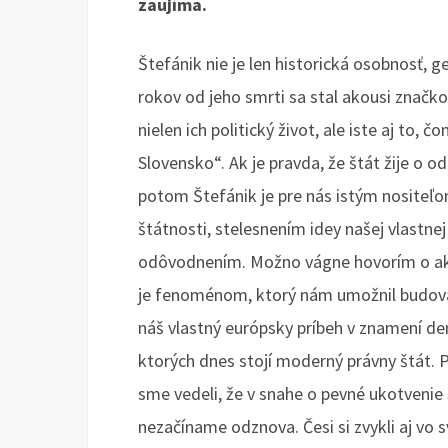
zaujíma.
Štefánik nie je len historická osobnosť, ge
rokov od jeho smrti sa stal akousi značk
nielen ich politický život, ale iste aj to
Slovensko“. Ak je pravda, že štát žije o o
potom Štefánik je pre nás istým nositeľo
štátnosti, stelesnením idey našej vlastnej 
odôvodnením. Možno vágne hovorím o akej
je fenoménom, ktorý nám umožnil budovať
náš vlastný európsky príbeh v znamení d
ktorých dnes stojí moderný právny štát. 
sme vedeli, že v snahe o pevné ukotvenie
nezačíname odznova. Česi si zvykli aj vo