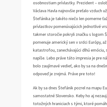
osobnostiam prívlastky. Prezident – oslob
Václava Havla najnovšie preťalo vzduch už 
Štefánika je takéto niečo len pomerne ťaž
prívlastkov pomenúvajúcich jednotlivé vr
takmer storočie pokryli značku s logom 
pomenuje americký sen v srdci Európy, až
katastrofou, zanechávajúci dlhú emóciu, s
napíše. Lebo práve táto impresia je pre n
bolo zaujímavé vedieť, ako by sa na dneš
odpoveď je zrejmá. Práve pre toto!
Ak by sa dnes Štefánik pozrel na mapu Euró
samostatné Slovensko. Keby ho aj nezauja
totožných hraniciach s tými, ktoré pomá