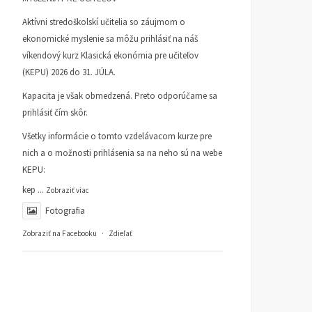
Aktívni stredoškolskí učitelia so záujmom o
ekonomické myslenie sa môžu prihlásiť na náš
víkendový kurz Klasická ekonómia pre učiteľov
(KEPU) 2026 do 31. JÚLA.
Kapacita je však obmedzená. Preto odporúčame sa
prihlásiť čím skôr.
Všetky informácie o tomto vzdelávacom kurze pre
nich a o možnosti prihlásenia sa na neho sú na webe
KEPU:
kep
...
Zobraziť viac
Fotografia
Zobraziť na Facebooku
·
Zdieľať