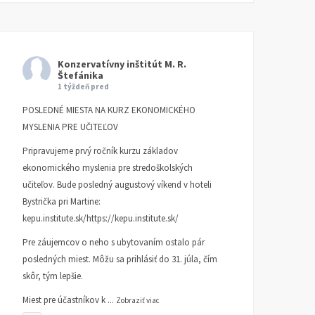
Konzervatívny inštitút M. R.
Štefánika
1 týždeň pred
POSLEDNÉ MIESTA NA KURZ EKONOMICKÉHO
MYSLENIA PRE UČITEĽOV
Pripravujeme prvý ročník kurzu základov
ekonomického myslenia pre stredoškolských
učiteľov. Bude posledný augustový víkend v hoteli
Bystrička pri Martine:
kepu.institute.sk/https://kepu.institute.sk/
Pre záujemcov o neho s ubytovaním ostalo pár
posledných miest. Môžu sa prihlásiť do 31. júla, čím
skôr, tým lepšie.
Miest pre účastníkov k
...
Zobraziť viac