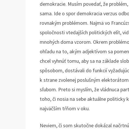
demokracie. Musím povedať, že problém, k
sama. Ide o spor demokracia verzus odbor
rovnakým problémom. Najmä vo Francúzs
spoločnosti vtedajších politických elít, vi
mnohých doma vzorom. Okrem problémov, 
ohľadu na to, akým adjektívom sa pomenuj
chcel vyhnúť tomu, aby sa na základe slo
spôsobom, dostávali do funkcií vyžadujúci
k strane zvolenej poslušným elektorátom v
sľubom. Preto si myslím, že vládnuca par
toho, či nosia na sebe aktuálne politicky
najväčším tŕňom v oku.
Neviem, či som skutočne dokázal načrtnú