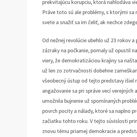
prekvitajúcu korupciu, ktorá nahlodáva vi
Práve toto sú ale problémy, s ktorými s
svete a snažiť sa im čeliť, ak nechce zdeg
Od nežnej revolúcie ubehlo už 23 rokov a
zázraky na počkanie, pomaly už opustil 
viery, že demokratizáciou krajiny sa našt
už len zo zotrvačnosti dobehne zameškan
všeobecný ústup od tejto predstavy išiel
angažovanie sa pri správe vecí verejných
umožnila bujnenie už spomínaných problém
povrch pocity a nálady, ktoré sa naplno pr
začiatku tohto roku. V tejto súvislosti pr
znovu tému priamej demokracie a predstavi