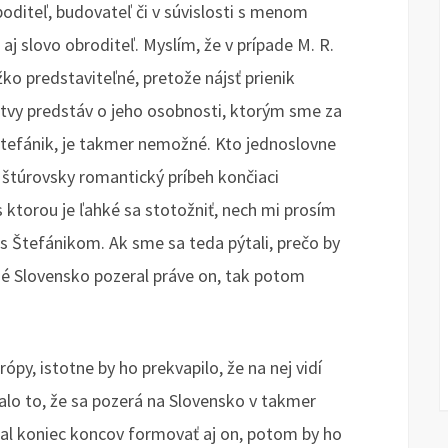
oditeľ, budovateľ či v súvislosti s menom
aj slovo obroditeľ. Myslím, že v prípade M. R.
ko predstaviteľné, pretože nájsť prienik
stvy predstáv o jeho osobnosti, ktorým sme za
Štefánik, je takmer nemožné. Kto jednoslovne
 štúrovsky romantický príbeh končiaci
 ktorou je ľahké sa stotožniť, nech mi prosím
ás Štefánikom. Ak sme sa teda pýtali, prečo by
né Slovensko pozeral práve on, tak potom
py, istotne by ho prekvapilo, že na nej vidí
lo to, že sa pozerá na Slovensko v takmer
hal koniec koncov formovať aj on, potom by ho