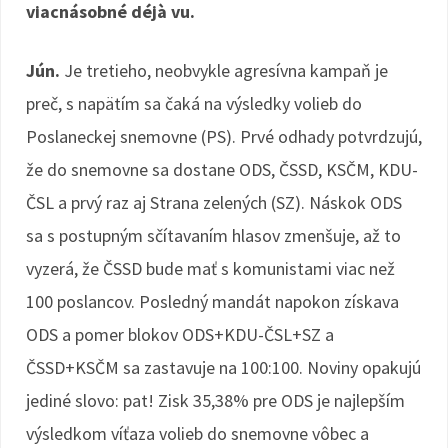
viacnásobné déjà vu.
Jún.
Je tretieho, neobvykle agresívna kampaň je
preč, s napätím sa čaká na výsledky volieb do
Poslaneckej snemovne (PS). Prvé odhady potvrdzujú,
že do snemovne sa dostane ODS, ČSSD, KSČM, KDU-
ČSL a prvý raz aj Strana zelených (SZ). Náskok ODS
sa s postupným sčítavaním hlasov zmenšuje, až to
vyzerá, že ČSSD bude mať s komunistami viac než
100 poslancov. Posledný mandát napokon získava
ODS a pomer blokov ODS+KDU-ČSL+SZ a
ČSSD+KSČM sa zastavuje na 100:100. Noviny opakujú
jediné slovo: pat! Zisk 35,38% pre ODS je najlepším
výsledkom víťaza volieb do snemovne vôbec a