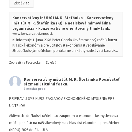
Zistiť viac
Konzervatívny inštitút M. R. Štefánika – Konzervatívny
inštitút M. R. Štefánika (KI) je nezisková mimovládna
organizácia – konzervatívne orientovaný think-tank.
www.konzervativizmus.sk
KI informuje 1. júna 2026 Peter Gonda Otvárame prvý ročník kurzu
Klasická ekonómia pre učiteľov # ekonómia # vzdelávanie
Stredoškolským učiteľom ponúkame unikátny vzdelávací kurz ek...
Zobraziť na Facebooku
·
Zdieľať
Konzervatívny inštitút M. R. Štefánika
Používateľ
si zmenil titulnú fotku.
1 mesiac pred
PRIPRAVILI SME KURZ ZÁKLADOV EKONOMICKÉHO MYSLENIA PRE
UČITEĽOV
Aktívni stredoškolskí učitelia so záujmom o ekonomické myslenie sa
môžu prihlásiť na náš víkendový kurz Klasická ekonómia pre učiteľov
(KEPU) 2026 do 31. JÚLA.