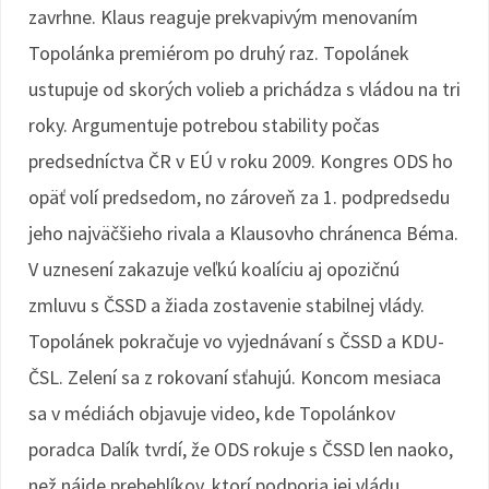
zavrhne. Klaus reaguje prekvapivým menovaním
Topolánka premiérom po druhý raz. Topolánek
ustupuje od skorých volieb a prichádza s vládou na tri
roky. Argumentuje potrebou stability počas
predsedníctva ČR v EÚ v roku 2009. Kongres ODS ho
opäť volí predsedom, no zároveň za 1. podpredsedu
jeho najväčšieho rivala a Klausovho chránenca Béma.
V uznesení zakazuje veľkú koalíciu aj opozičnú
zmluvu s ČSSD a žiada zostavenie stabilnej vlády.
Topolánek pokračuje vo vyjednávaní s ČSSD a KDU-
ČSL. Zelení sa z rokovaní sťahujú. Koncom mesiaca
sa v médiách objavuje video, kde Topolánkov
poradca Dalík tvrdí, že ODS rokuje s ČSSD len naoko,
než nájde prebehlíkov, ktorí podporia jej vládu.