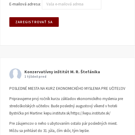
E-mailová adresa:
Konzervatívny inštitút M. R. Štefánika
1 týždeň pred
POSLEDNÉ MIESTA NA KURZ EKONOMICKÉHO MYSLENIA PRE UČITEĽOV
Pripravujeme prvý ročník kurzu základov ekonomického myslenia pre
stredoškolských učiteľov. Bude posledný augustový víkend v hoteli
Bystrička pri Martine:
kepu.institute.sk/https://kepu.institute.sk/
Pre záujemcov o neho s ubytovaním ostalo pár posledných miest.
Môžu sa prihlásiť do 31. júla, čím skôr, tým lepšie.