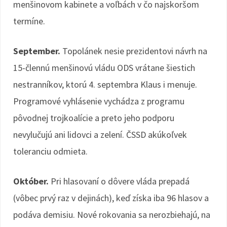
menšinovom kabinete a voľbách v čo najskoršom
termíne.
September.
Topolánek nesie prezidentovi návrh na
15-člennú menšinovú vládu ODS vrátane šiestich
nestranníkov, ktorú 4. septembra Klaus i menuje.
Programové vyhlásenie vychádza z programu
pôvodnej trojkoalície a preto jeho podporu
nevylučujú ani lidovci a zelení. ČSSD akúkoľvek
toleranciu odmieta.
Október.
Pri hlasovaní o dôvere vláda prepadá
(vôbec prvý raz v dejinách), keď získa iba 96 hlasov a
podáva demisiu. Nové rokovania sa nerozbiehajú, na