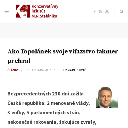
F
R
Y
a
S
o
c
S
u
Ako Topolánek svoje víťazstvo takmer
e
T
prehral
b
u
ČLÁNKY
31. JANUÁRA 2007
PETER MARTINOVIČ
o
b
Bezprecedentných 230 dní zažila
o
e
Česká republika: 2 menované vlády,
k
3 voľby, 5 parlamentných strán,
nekonečné rokovania, šokujúce zvraty,