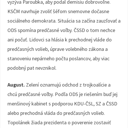
vyzýva Paroubka, aby podal demisiu dobrovoľne.
KSČM navrhuje zvoliť šéfom snemovne dočasne
sociálneho demokrata. Situácia sa začína zauzľovať a
ODS spomína predčasné voľby. ČSSD o tom nechce
ani počuť. Lidovci sa hlásia k prechodnej vláde do
predčasných volieb, úprave volebného zákona a
stanoveniu nepárneho počtu poslancov, aby viac
podobný pat nevznikol.
August.
Zelení oznamujú odchod z trojkoalície a
chcú predčasné voľby. Podľa ODS je riešením buď jej
menšinový kabinet s podporou KDU-ČSL, SZ a ČSSD
alebo prechodná vláda do predčasných volieb.
Topolánek žiada prezidenta o poverenie zostaviť