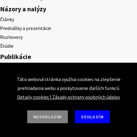
Názory a nalýzy
Články
Prednášky a prezentácie
Rozhovory
Štúdie
Publikácie
Publikácie
Konzervatívne listy
Táto webová stránka využíva cookies na zlepšenie
Konzervatívne pohľady
prehliadania webu a poskytovanie ďalších funkcií.
Projekty
Detaily cookies
|
Zásady ochrany osobných údajov
Akadémia klasickej ekonómie
KEPS
NESÚHLASÍM
SÚHLASÍM
CEQLS
Cena Dominika Tatarku