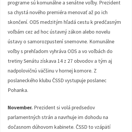
programe sú komunálne a senátne voľby. Prezident
sa chystá nového premiéra menovať až po ich
skončení. ODS medzitým hľadá cestu k predčasným
voľbám cez ad hoc ústavný zákon alebo novelu
ústavy o samorozpustení snemovne. Komunálne
voľby s prehľadom vyhráva ODS a vo voľbách do
tretiny Senátu získava 14 z 27 obvodov a tým aj
nadpolovičnú väčšinu v hornej komore. Z
poslaneckého klubu ČSSD vystupuje poslanec
Pohanka.
November.
Prezident si volá predsedov
parlamentných strán a navrhuje im dohodu na
dočasnom dúhovom kabinete. ČSSD to vzápätí