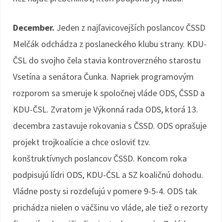
December.
Jeden z najľavicovejších poslancov ČSSD
Melčák odchádza z poslaneckého klubu strany. KDU-
ČSL do svojho čela stavia kontroverzného starostu
Vsetína a senátora Čunka. Napriek programovým
rozporom sa smeruje k spoločnej vláde ODS, ČSSD a
KDU-ČSL. Zvratom je Výkonná rada ODS, ktorá 13.
decembra zastavuje rokovania s ČSSD. ODS oprašuje
projekt trojkoalície a chce osloviť tzv.
konštruktívnych poslancov ČSSD. Koncom roka
podpisujú lídri ODS, KDU-ČSL a SZ koaličnú dohodu.
Vládne posty si rozdeľujú v pomere 9-5-4. ODS tak
prichádza nielen o väčšinu vo vláde, ale tiež o rezorty