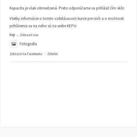
Kapacita je však obmedzená. Preto odporúčame sa prihlásiť čím skôr.
Všetky informácie o tomto vzdelávacom kurze pre nich a o možnosti
prihlásenia sa na neho sú na webe KEPU:
kep
...
Zobraziť viac
Fotografia
Zobraziť na Facebooku
·
Zdieľať