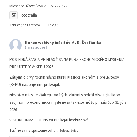
Miest pre účastníkov k
...
Zobraziť viac
Fotografia
Zobraziť na Facebooku
·
Zdieľať
Konzervatívny inštitút M. R. Štefánika
1 mesiac pred
POSLEDNÁ ŠANCA PRIHLÁSIŤ SA NA KURZ EKONOMICKÉHO MYSLENIA
PRE UČITEĽOV: KEPU 2026
Záujem o prvý ročník nášho kurzu Klasická ekonómia pre učiteľov
(KEPU) nás príjemne prekvapil.
Niekoľko miest je však ešte voľných. Aktívni stredoškolskí učitelia so
záujmom o ekonomické myslenie sa tak ešte môžu prihlásiť do 31. júla
2026.
VIAC INFORMÁCIÍ JE NA WEBE:
kepu.institute.sk/
Tešíme sa na spustenie toht
...
Zobraziť viac