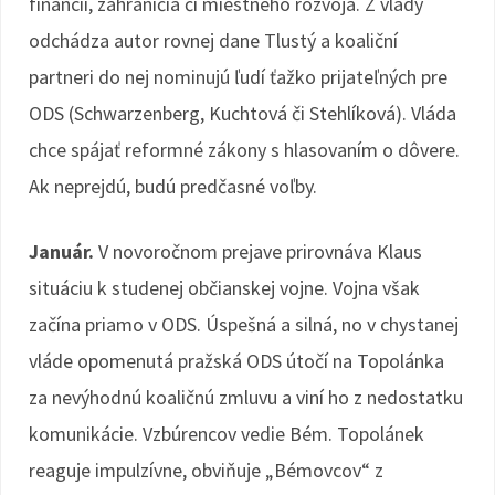
financií, zahraničia či miestneho rozvoja. Z vlády
odchádza autor rovnej dane Tlustý a koaliční
partneri do nej nominujú ľudí ťažko prijateľných pre
ODS (Schwarzenberg, Kuchtová či Stehlíková). Vláda
chce spájať reformné zákony s hlasovaním o dôvere.
Ak neprejdú, budú predčasné voľby.
Január.
V novoročnom prejave prirovnáva Klaus
situáciu k studenej občianskej vojne. Vojna však
začína priamo v ODS. Úspešná a silná, no v chystanej
vláde opomenutá pražská ODS útočí na Topolánka
za nevýhodnú koaličnú zmluvu a viní ho z nedostatku
komunikácie. Vzbúrencov vedie Bém. Topolánek
reaguje impulzívne, obviňuje „Bémovcov“ z