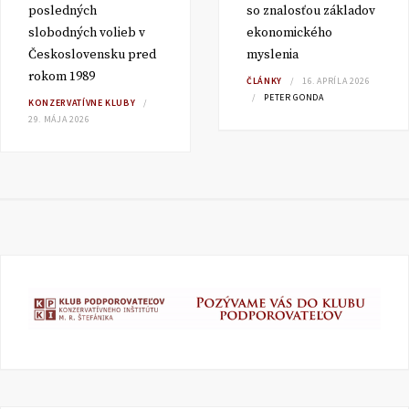
posledných
so znalosťou základov
slobodných volieb v
ekonomického
Československu pred
myslenia
rokom 1989
ČLÁNKY
16. APRÍLA 2026
PETER GONDA
KONZERVATÍVNE KLUBY
29. MÁJA 2026