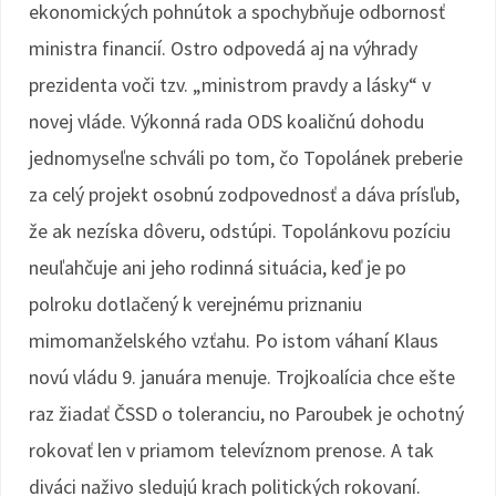
ekonomických pohnútok a spochybňuje odbornosť
ministra financií. Ostro odpovedá aj na výhrady
prezidenta voči tzv. „ministrom pravdy a lásky“ v
novej vláde. Výkonná rada ODS koaličnú dohodu
jednomyseľne schváli po tom, čo Topolánek preberie
za celý projekt osobnú zodpovednosť a dáva prísľub,
že ak nezíska dôveru, odstúpi. Topolánkovu pozíciu
neuľahčuje ani jeho rodinná situácia, keď je po
polroku dotlačený k verejnému priznaniu
mimomanželského vzťahu. Po istom váhaní Klaus
novú vládu 9. januára menuje. Trojkoalícia chce ešte
raz žiadať ČSSD o toleranciu, no Paroubek je ochotný
rokovať len v priamom televíznom prenose. A tak
diváci naživo sledujú krach politických rokovaní.