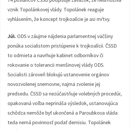
vznik Topolánkovej vlády. Topolánek reaguje
vyhlásením, že koncept trojkoalície je asi mŕtvy.
Júl.
ODS v záujme nájdenia parlamentnej väčšiny
ponúka socialistom pristúpenie k trojkoalícii. ČSSD
to odmieta a navrhuje kabinet odborníkov či
rokovanie o tolerancii menšinovej vlády ODS.
Socialisti zároveň blokujú ustanovenie orgánov
novozvolenej snemovne, najmä zvolenie jej
predsedu. ČSSD sa nezúčastňuje volebných procedúr,
opakovaná voľba neprináša výsledok, ustanovujúca
schôdza nemôže byť ukončená a Paroubkova vláda
teda nemá povinnosť podať demisiu. Topolánek