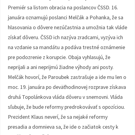
Premiér sa listom obracia na poslancov ČSSD. 16.
januára oznamujú poslanci Melčák a Pohanka, že sa
hlasovania o dôvere nezúčastnia a umožnia tak vláde
získať dôveru. ČSSD ich nazýva zradcami, vyzýva ich
na vzdanie sa mandátu a podáva trestné oznámenie
pre podozrenie z korupcie. Obaja vyhlasujú, že
neprijali a ani neprijmú žiadne výhody ani posty.
Melčák hovorí, že Paroubek zastrašuje a ide mu len o
moc. 19. januára po deväťhodinovej rozprave získava
druhá Topolánkova vláda dôveru v snemovni. Vláda
sľubuje, že bude reformy predrokovávať s opozíciou.
Prezident Klaus neverí, že sa nejaké reformy
presadia a domnieva sa, že ide o začiatok cesty k