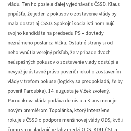
vládu. Ten ho posiela ďalej vyjednávať s ČSSD. Klaus
pripúšťa, že jeden z pokusov o zostavenie vlády by
mala dostať aj ČSSD. Spokojní socialisti nominujú
svojho kandidáta na predsedu PS – dovtedy
neznámeho poslanca Vlčka. Ostatné strany si od
neho vynútia verejný prísľub, že v prípade dvoch
neúspešných pokusov o zostavenie vlády odstúpi a
nevyužije ústavné právo poveriť niekoho zostavením
vlády v treťom pokuse (logicky sa predpokladá, že by
poveril Paroubka). 14. augusta je Vlček zvolený,
Paroubkova vláda podáva demisiu a Klaus menuje
novým premiérom Topolánka, ktorý intenzívne
rokuje s ČSSD o podpore menšinovej vlády ODS, kvôli
čomu sa ochladzujú vzťahy medzi ODS, KDU-ČSL a