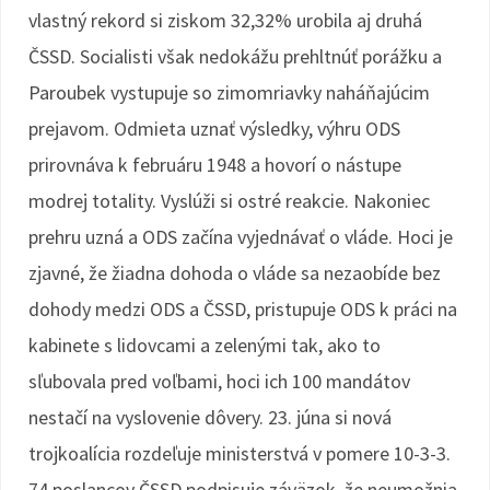
vlastný rekord si ziskom 32,32% urobila aj druhá
ČSSD. Socialisti však nedokážu prehltnúť porážku a
Paroubek vystupuje so zimomriavky naháňajúcim
prejavom. Odmieta uznať výsledky, výhru ODS
prirovnáva k februáru 1948 a hovorí o nástupe
modrej totality. Vyslúži si ostré reakcie. Nakoniec
prehru uzná a ODS začína vyjednávať o vláde. Hoci je
zjavné, že žiadna dohoda o vláde sa nezaobíde bez
dohody medzi ODS a ČSSD, pristupuje ODS k práci na
kabinete s lidovcami a zelenými tak, ako to
sľubovala pred voľbami, hoci ich 100 mandátov
nestačí na vyslovenie dôvery. 23. júna si nová
trojkoalícia rozdeľuje ministerstvá v pomere 10-3-3.
74 poslancov ČSSD podpisuje záväzok, že neumožnia