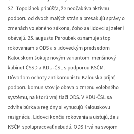
SZ. Topolánek pripúšťa, že neočakáva aktívnu
podporu od dvoch malých strán a presakujú správy o
zmenách volebného zákona, čoho sa lidovci aj zelení
obávajú. 25. augusta Paroubek oznamuje stop
rokovaniam s ODS a s lidoveckým predsedom
Kalouskom šokuje novým variantom: menšinový
kabinet ČSSD a KDU-ČSL s podporou KSČM.
Dôvodom ochoty antikomunistu Kalouska prijať
podporu komunistov je obava o zmenu volebného
systému, na ktorú vraj tlačí ODS. V KDU-ČSL sa
zdvíha búrka a regióny si vynucujú Kalouskovu
rezignáciu. Lidovci končia rokovania a uisťujú, že s
KSČM spolupracovať nebudú. ODS trvá na svojom