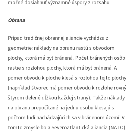
možné dosiahnuť významné úspory z rozsahu.
Obrana
Prípad tradičnej obrannej aliancie vychádza z
geometrie: náklady na obranu rastú s obvodom
plochy, ktorá má byť bránená. Počet bránených osôb
rastie s rozlohou plochy, ktorá má byť bránená. A
pomer obvodu k ploche klesá s rozlohou tejto plochy
(napríklad štvorec má pomer obvodu k rozlohe rovný
štyrom delené dĺžkou každej strany). Takže náklady
na obranu prepočítané na jednu osobu klesajú s
počtom ľudí nachádzajúcich sa v bránenom území. V
tomto zmysle bola Severoatlantická aliancia (NATO)