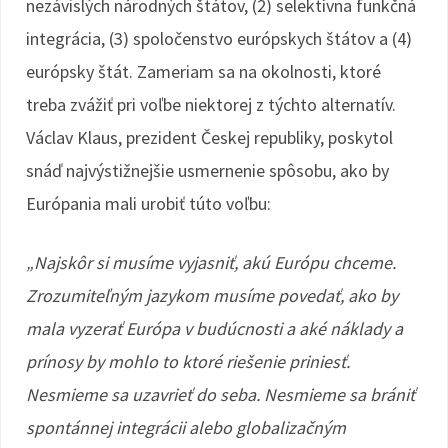
nezávislých národných štátov, (2) selektívna funkčná
integrácia, (3) spoločenstvo európskych štátov a (4)
európsky štát. Zameriam sa na okolnosti, ktoré
treba zvážiť pri voľbe niektorej z týchto alternatív.
Václav Klaus, prezident Českej republiky, poskytol
snáď najvýstižnejšie usmernenie spôsobu, ako by
Európania mali urobiť túto voľbu:
„Najskôr si musíme vyjasniť, akú Európu chceme.
Zrozumiteľným jazykom musíme povedať, ako by
mala vyzerať Európa v budúcnosti a aké náklady a
prínosy by mohlo to ktoré riešenie priniesť.
Nesmieme sa uzavrieť do seba. Nesmieme sa brániť
spontánnej integrácii alebo globalizačným