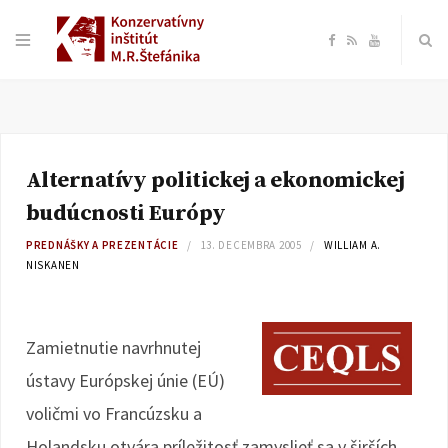
F
R
Y
a
S
o
c
S
u
Alternatívy politickej a ekonomickej
e
T
budúcnosti Európy
b
u
PREDNÁŠKY A PREZENTÁCIE
13. DECEMBRA 2005
WILLIAM A.
NISKANEN
o
b
o
e
Zamietnutie navrhnutej
ústavy Európskej únie (EÚ)
k
voličmi vo Francúzsku a
Holandsku otvára príležitosť zamyslieť sa v širších