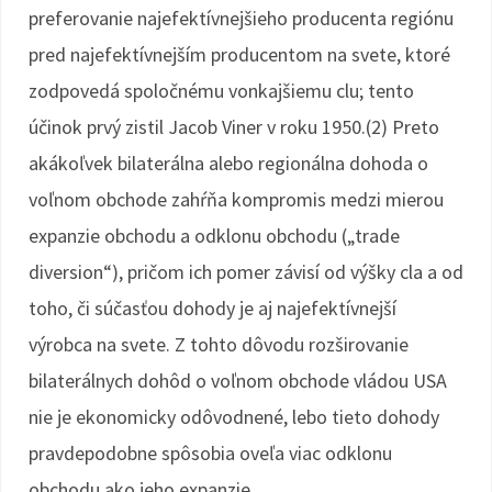
preferovanie najefektívnejšieho producenta regiónu
pred najefektívnejším producentom na svete, ktoré
zodpovedá spoločnému vonkajšiemu clu; tento
účinok prvý zistil Jacob Viner v roku 1950.(2) Preto
akákoľvek bilaterálna alebo regionálna dohoda o
voľnom obchode zahŕňa kompromis medzi mierou
expanzie obchodu a odklonu obchodu („trade
diversion“), pričom ich pomer závisí od výšky cla a od
toho, či súčasťou dohody je aj najefektívnejší
výrobca na svete. Z tohto dôvodu rozširovanie
bilaterálnych dohôd o voľnom obchode vládou USA
nie je ekonomicky odôvodnené, lebo tieto dohody
pravdepodobne spôsobia oveľa viac odklonu
obchodu ako jeho expanzie.