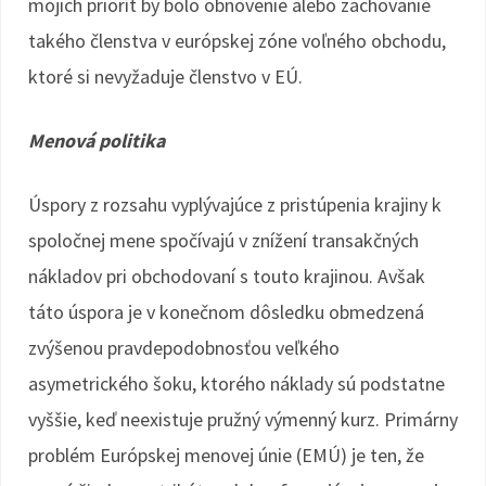
mojich priorít by bolo obnovenie alebo zachovanie
takého členstva v európskej zóne voľného obchodu,
ktoré si nevyžaduje členstvo v EÚ.
Menová politika
Úspory z rozsahu vyplývajúce z pristúpenia krajiny k
spoločnej mene spočívajú v znížení transakčných
nákladov pri obchodovaní s touto krajinou. Avšak
táto úspora je v konečnom dôsledku obmedzená
zvýšenou pravdepodobnosťou veľkého
asymetrického šoku, ktorého náklady sú podstatne
vyššie, keď neexistuje pružný výmenný kurz. Primárny
problém Európskej menovej únie (EMÚ) je ten, že