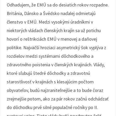
Odhadujem, že EMÚ sa do desiatich rokov rozpadne.
Británia, Dánsko a Švédsko naďalej odmietajú
členstvo v EMÚ. Medzi vysokými úradníkmi v
niektorých vládach členských krajín sa už potichu
hovorí o reštrikciách EMÚ v menovej a daňovej
politike. Najväčší hroziaci asymetrický šok vyplýva z
rozdielov medzi systémami dôchodkového a
zdravotného poistenia v členských krajinách. Vlády,
ktoré sľubujú štedré dôchodky a zdravotnú
starostlivosť v krajinách s klesajúcim počtom
obyvateľov, budú najzraniteľnejšie a to bude čoraz
zrejmejšie potom, ako za pár rokov začnú odchádzať
do dôchodku prvé silné populačné ročníky po II.
svetovej vojne. Tieto vlády budú nevyhnutne čeliť