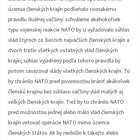
územia členských krajín podliehalo rovnakému
pravidlu duálnej väčšiny: schválenie akéhokoľvek
typu vojenskej reakcie NATO by si vyžadovalo súhlas
vlád štyroch zo šiestich najväčších členských krajín a
dvoch tretín všetkých ostatných vlád členských
krajín; súhlas vyjadrený podľa tohoto pravidla by
potom zaväzoval vlády všetkých členských krajín. To
by chránilo NATO pred povinnosťou brániť akúkoľvek
členskú krajinu bez súhlasu väčšiny vlád malých aj
veľkých členských krajín. Tiež by to chránilo NATO
pred možnosťou jednej alebo málo vlád členských
krajín vetovať operácie NATO mimo územia
členských štátov. Ak by nedošlo k takejto alebo