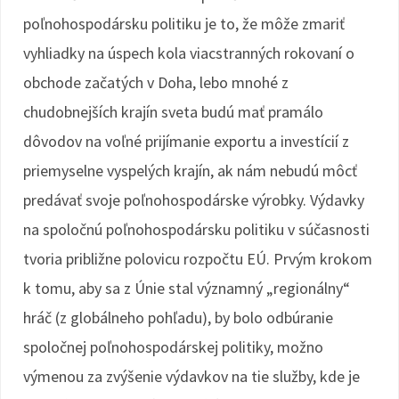
poľnohospodársku politiku je to, že môže zmariť
vyhliadky na úspech kola viacstranných rokovaní o
obchode začatých v Doha, lebo mnohé z
chudobnejších krajín sveta budú mať pramálo
dôvodov na voľné prijímanie exportu a investícií z
priemyselne vyspelých krajín, ak nám nebudú môcť
predávať svoje poľnohospodárske výrobky. Výdavky
na spoločnú poľnohospodársku politiku v súčasnosti
tvoria približne polovicu rozpočtu EÚ. Prvým krokom
k tomu, aby sa z Únie stal významný „regionálny“
hráč (z globálneho pohľadu), by bolo odbúranie
spoločnej poľnohospodárskej politiky, možno
výmenou za zvýšenie výdavkov na tie služby, kde je