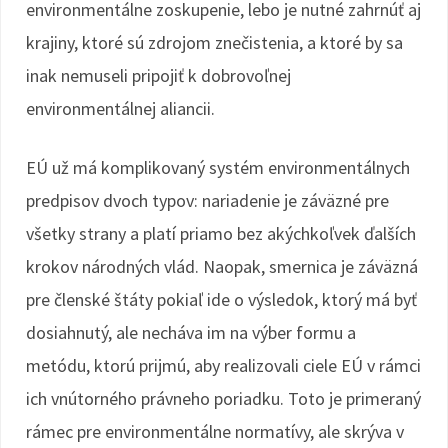
environmentálne zoskupenie, lebo je nutné zahrnúť aj
krajiny, ktoré sú zdrojom znečistenia, a ktoré by sa
inak nemuseli pripojiť k dobrovoľnej
environmentálnej aliancii.
EÚ už má komplikovaný systém environmentálnych
predpisov dvoch typov: nariadenie je záväzné pre
všetky strany a platí priamo bez akýchkoľvek ďalších
krokov národných vlád. Naopak, smernica je záväzná
pre členské štáty pokiaľ ide o výsledok, ktorý má byť
dosiahnutý, ale necháva im na výber formu a
metódu, ktorú prijmú, aby realizovali ciele EÚ v rámci
ich vnútorného právneho poriadku. Toto je primeraný
rámec pre environmentálne normatívy, ale skrýva v