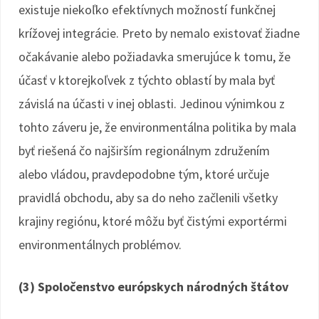
existuje niekoľko efektívnych možností funkčnej
krížovej integrácie. Preto by nemalo existovať žiadne
očakávanie alebo požiadavka smerujúce k tomu, že
účasť v ktorejkoľvek z týchto oblastí by mala byť
závislá na účasti v inej oblasti. Jedinou výnimkou z
tohto záveru je, že environmentálna politika by mala
byť riešená čo najširším regionálnym združením
alebo vládou, pravdepodobne tým, ktoré určuje
pravidlá obchodu, aby sa do neho začlenili všetky
krajiny regiónu, ktoré môžu byť čistými exportérmi
environmentálnych problémov.
(3) Spoločenstvo európskych národných štátov