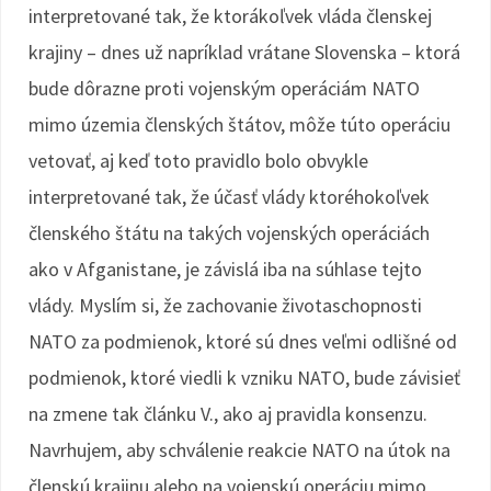
interpretované tak, že ktorákoľvek vláda členskej
krajiny – dnes už napríklad vrátane Slovenska – ktorá
bude dôrazne proti vojenským operáciám NATO
mimo územia členských štátov, môže túto operáciu
vetovať, aj keď toto pravidlo bolo obvykle
interpretované tak, že účasť vlády ktoréhokoľvek
členského štátu na takých vojenských operáciách
ako v Afganistane, je závislá iba na súhlase tejto
vlády. Myslím si, že zachovanie životaschopnosti
NATO za podmienok, ktoré sú dnes veľmi odlišné od
podmienok, ktoré viedli k vzniku NATO, bude závisieť
na zmene tak článku V., ako aj pravidla konsenzu.
Navrhujem, aby schválenie reakcie NATO na útok na
členskú krajinu alebo na vojenskú operáciu mimo