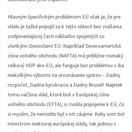
Hlavným špecifickým problémom EÚ však je, že pre
vládu je ťažké pripojiť sa k tejto oblasti bez znášania
zodpovedajúcej časti nákladov spojených so
všetkými činnosťami EÚ. Napríklad Severoamerická
zóna voľného obchodu (NAFTA) má približne rovnaký
celkový HDP ako EÚ, ale funguje bez problémov s iba
niekoľkými výbormi na urovnávanie sporov – žiadny
rozpočet, žiadna byrokracia a žiadny Brusel! Napriek
tomu väčšina vlád, ktoré boli v Európskej zóne
voľného obchodu (EFTA), si zvolila pripojenie k EÚ, čo
si myslím, že nemohlo byť v ich záujme. Keby som bol
ministrom niektorej európskej vlády, tak jednou z