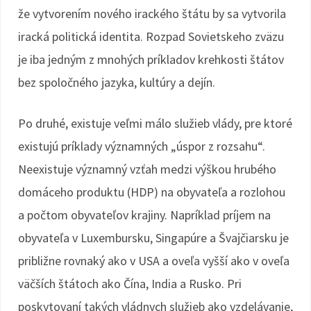
že vytvorením nového irackého štátu by sa vytvorila
iracká politická identita. Rozpad Sovietskeho zväzu
je iba jedným z mnohých príkladov krehkosti štátov
bez spoločného jazyka, kultúry a dejín.
Po druhé, existuje veľmi málo služieb vlády, pre ktoré
existujú príklady významných „úspor z rozsahu“.
Neexistuje významný vzťah medzi výškou hrubého
domáceho produktu (HDP) na obyvateľa a rozlohou
a počtom obyvateľov krajiny. Napríklad príjem na
obyvateľa v Luxembursku, Singapúre a Švajčiarsku je
približne rovnaký ako v USA a oveľa vyšší ako v oveľa
väčších štátoch ako Čína, India a Rusko. Pri
poskytovaní takých vládnych služieb ako vzdelávanie,