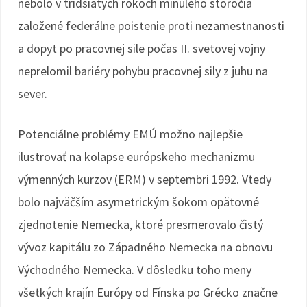
nebolo v tridsiatych rokoch minulého storočia
založené federálne poistenie proti nezamestnanosti
a dopyt po pracovnej sile počas II. svetovej vojny
neprelomil bariéry pohybu pracovnej sily z juhu na
sever.
Potenciálne problémy EMÚ možno najlepšie
ilustrovať na kolapse európskeho mechanizmu
výmenných kurzov (ERM) v septembri 1992. Vtedy
bolo najväčším asymetrickým šokom opätovné
zjednotenie Nemecka, ktoré presmerovalo čistý
vývoz kapitálu zo Západného Nemecka na obnovu
Východného Nemecka. V dôsledku toho meny
všetkých krajín Európy od Fínska po Grécko značne