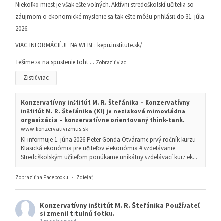
Niekoľko miest je však ešte voľných. Aktívni stredoškolskí učitelia so
záujmom o ekonomické myslenie sa tak ešte môžu prihlásiť do 31. júla
2026.
VIAC INFORMÁCIÍ JE NA WEBE:
kepu.institute.sk/
Tešíme sa na spustenie toht
...
Zobraziť viac
Zistiť viac
Konzervatívny inštitút M. R. Štefánika – Konzervatívny
inštitút M. R. Štefánika (KI) je nezisková mimovládna
organizácia – konzervatívne orientovaný think-tank.
www.konzervativizmus.sk
KI informuje 1. júna 2026 Peter Gonda Otvárame prvý ročník kurzu
Klasická ekonómia pre učiteľov # ekonómia # vzdelávanie
Stredoškolským učiteľom ponúkame unikátny vzdelávací kurz ek...
Zobraziť na Facebooku
·
Zdieľať
Konzervatívny inštitút M. R. Štefánika
Používateľ
si zmenil titulnú fotku.
1 mesiac pred