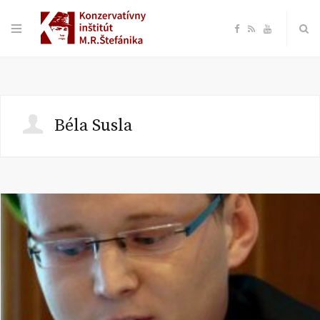
F
R
Y
a
S
o
c
S
u
Béla Susla
e
T
b
u
o
b
o
e
k