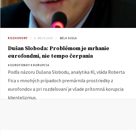
ROZHOVORY
6. MÁJA 2010
BÉLA SUSLA
Dušan Sloboda: Problémom je mrhanie
eurofondmi, nie tempo čerpania
# EUROFONDY
# KORUPCIA
Podľa názoru Dušana Slobodu, analytika KI, vláda Roberta
Fica v mnohých prípadoch premárnila prostriedky z
eurofondov a pri rozdeľovaní je všade prítomná korupcia
klientelizmus.