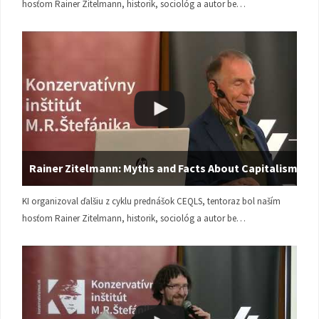
hosťom Rainer Zitelmann, historik, sociológ a autor be…
Rainer Zitelmann: Myths and Facts About Capitalism
KI organizoval ďalšiu z cyklu prednášok CEQLS, tentoraz bol naším
hosťom Rainer Zitelmann, historik, sociológ a autor be…