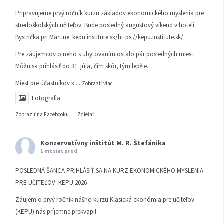
Pripravujeme prvý ročník kurzu základov ekonomického myslenia pre
stredoškolských učiteľov. Bude posledný augustový víkend v hoteli
Bystrička pri Martine:
kepu.institute.sk/https://kepu.institute.sk/
Pre záujemcov o neho s ubytovaním ostalo pár posledných miest.
Môžu sa prihlásiť do 31. júla, čím skôr, tým lepšie.
Miest pre účastníkov k
...
Zobraziť viac
Fotografia
Zobraziť na Facebooku
·
Zdieľať
Konzervatívny inštitút M. R. Štefánika
1 mesiac pred
POSLEDNÁ ŠANCA PRIHLÁSIŤ SA NA KURZ EKONOMICKÉHO MYSLENIA
PRE UČITEĽOV: KEPU 2026
Záujem o prvý ročník nášho kurzu Klasická ekonómia pre učiteľov
(KEPU) nás príjemne prekvapil.