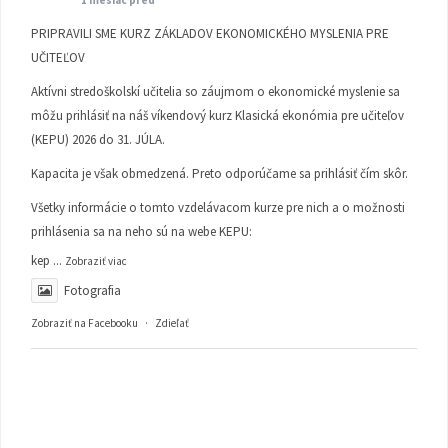
PRIPRAVILI SME KURZ ZÁKLADOV EKONOMICKÉHO MYSLENIA PRE
UČITEĽOV
Aktívni stredoškolskí učitelia so záujmom o ekonomické myslenie sa
môžu prihlásiť na náš víkendový kurz Klasická ekonómia pre učiteľov
(KEPU) 2026 do 31. JÚLA.
Kapacita je však obmedzená. Preto odporúčame sa prihlásiť čím skôr.
Všetky informácie o tomto vzdelávacom kurze pre nich a o možnosti
prihlásenia sa na neho sú na webe KEPU:
kep
...
Zobraziť viac
Fotografia
Zobraziť na Facebooku
·
Zdieľať