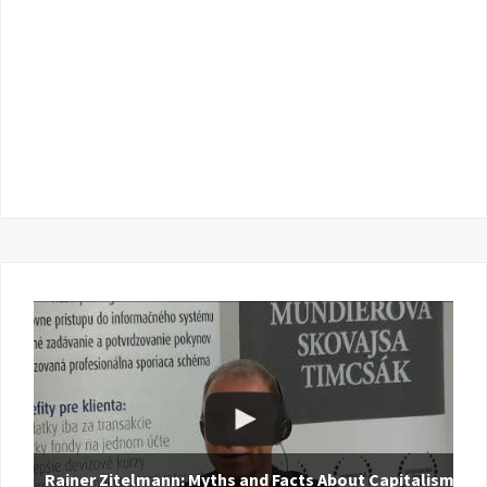
Rainer Zitelmann: Myths and Facts About Capitalism |