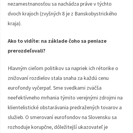
nezamestnanosťou sa nachádza práve v týchto
dvoch krajoch (zvyšných 8 je z Banskobystrického
kraja).
Ako to vidíte: na základe čoho sa peniaze
prerozdeľovali?
Hlavným cieľom politikov sa napriek ich rétorike o
znižovaní rozdielov stala snaha za každú cenu
eurofondy vyčerpať. Sme svedkami zväčša
neefektívneho mrhania týmito verejnými zdrojmi na
klientelistické obstarávania predražených tovarov a
služieb. O smerovaní eurofondov na Slovensku sa
rozhoduje korupčne, dôležitejší ukazovateľ je