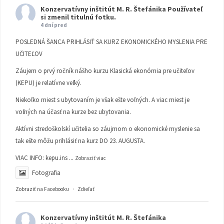
Konzervatívny inštitút M. R. Štefánika
Používateľ
si zmenil titulnú fotku.
4 dní pred
POSLEDNÁ ŠANCA PRIHLÁSIŤ SA KURZ EKONOMICKÉHO MYSLENIA PRE
UČITEĽOV
Záujem o prvý ročník nášho kurzu Klasická ekonómia pre učiteľov
(KEPU) je relatívne veľký.
Niekoľko miest s ubytovaním je však ešte voľných. A viac miest je
voľných na účasť na kurze bez ubytovania.
Aktívni stredoškolskí učitelia so záujmom o ekonomické myslenie sa
tak ešte môžu prihlásiť na kurz DO 23. AUGUSTA.
VIAC INFO:
kepu.ins
...
Zobraziť viac
Fotografia
Zobraziť na Facebooku
·
Zdieľať
Konzervatívny inštitút M. R. Štefánika