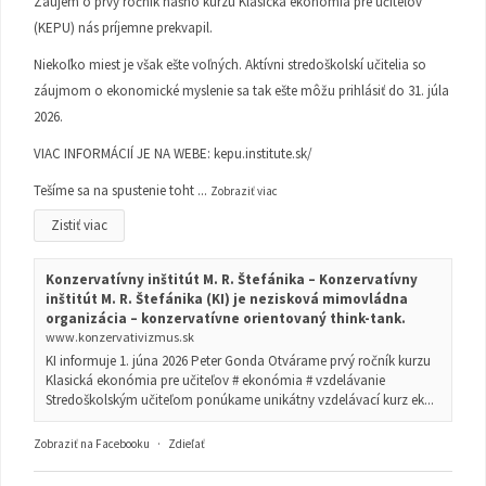
Záujem o prvý ročník nášho kurzu Klasická ekonómia pre učiteľov
(KEPU) nás príjemne prekvapil.
Niekoľko miest je však ešte voľných. Aktívni stredoškolskí učitelia so
záujmom o ekonomické myslenie sa tak ešte môžu prihlásiť do 31. júla
2026.
VIAC INFORMÁCIÍ JE NA WEBE:
kepu.institute.sk/
Tešíme sa na spustenie toht
...
Zobraziť viac
Zistiť viac
Konzervatívny inštitút M. R. Štefánika – Konzervatívny
inštitút M. R. Štefánika (KI) je nezisková mimovládna
organizácia – konzervatívne orientovaný think-tank.
www.konzervativizmus.sk
KI informuje 1. júna 2026 Peter Gonda Otvárame prvý ročník kurzu
Klasická ekonómia pre učiteľov # ekonómia # vzdelávanie
Stredoškolským učiteľom ponúkame unikátny vzdelávací kurz ek...
Zobraziť na Facebooku
·
Zdieľať