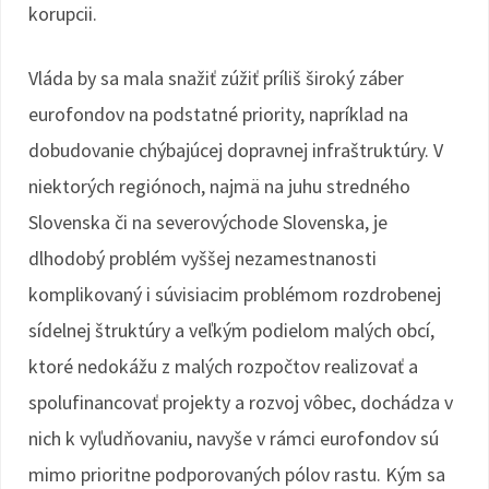
korupcii.
Vláda by sa mala snažiť zúžiť príliš široký záber
eurofondov na podstatné priority, napríklad na
dobudovanie chýbajúcej dopravnej infraštruktúry. V
niektorých regiónoch, najmä na juhu stredného
Slovenska či na severovýchode Slovenska, je
dlhodobý problém vyššej nezamestnanosti
komplikovaný i súvisiacim problémom rozdrobenej
sídelnej štruktúry a veľkým podielom malých obcí,
ktoré nedokážu z malých rozpočtov realizovať a
spolufinancovať projekty a rozvoj vôbec, dochádza v
nich k vyľudňovaniu, navyše v rámci eurofondov sú
mimo prioritne podporovaných pólov rastu. Kým sa