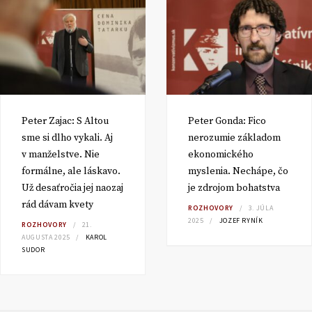
Peter Zajac: S Altou
Peter Gonda: Fico
sme si dlho vykali. Aj
nerozumie základom
v manželstve. Nie
ekonomického
formálne, ale láskavo.
myslenia. Nechápe, čo
Už desaťročia jej naozaj
je zdrojom bohatstva
rád dávam kvety
ROZHOVORY
3. JÚLA
2025
JOZEF RYNÍK
ROZHOVORY
21.
AUGUSTA 2025
KAROL
SUDOR