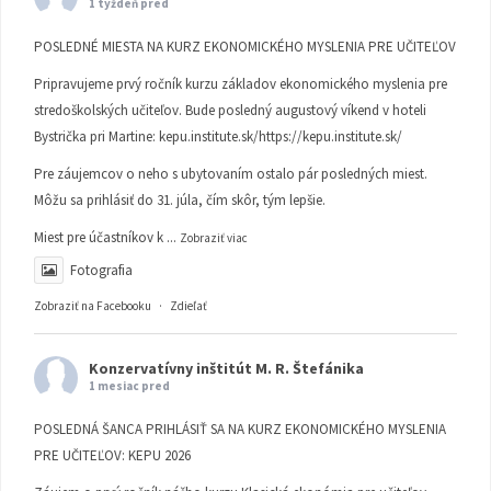
1 týždeň pred
POSLEDNÉ MIESTA NA KURZ EKONOMICKÉHO MYSLENIA PRE UČITEĽOV
Pripravujeme prvý ročník kurzu základov ekonomického myslenia pre
stredoškolských učiteľov. Bude posledný augustový víkend v hoteli
Bystrička pri Martine:
kepu.institute.sk/https://kepu.institute.sk/
Pre záujemcov o neho s ubytovaním ostalo pár posledných miest.
Môžu sa prihlásiť do 31. júla, čím skôr, tým lepšie.
Miest pre účastníkov k
...
Zobraziť viac
Fotografia
Zobraziť na Facebooku
·
Zdieľať
Konzervatívny inštitút M. R. Štefánika
1 mesiac pred
POSLEDNÁ ŠANCA PRIHLÁSIŤ SA NA KURZ EKONOMICKÉHO MYSLENIA
PRE UČITEĽOV: KEPU 2026