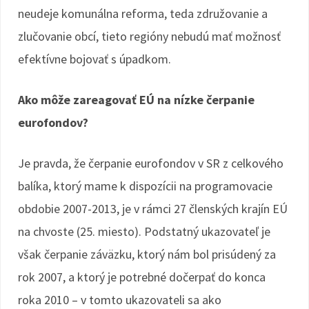
neudeje komunálna reforma, teda združovanie a
zlučovanie obcí, tieto regióny nebudú mať možnosť
efektívne bojovať s úpadkom.
Ako môže zareagovať EÚ na nízke čerpanie
eurofondov?
Je pravda, že čerpanie eurofondov v SR z celkového
balíka, ktorý mame k dispozícii na programovacie
obdobie 2007-2013, je v rámci 27 členských krajín EÚ
na chvoste (25. miesto). Podstatný ukazovateľ je
však čerpanie záväzku, ktorý nám bol prisúdený za
rok 2007, a ktorý je potrebné dočerpať do konca
roka 2010 – v tomto ukazovateli sa ako