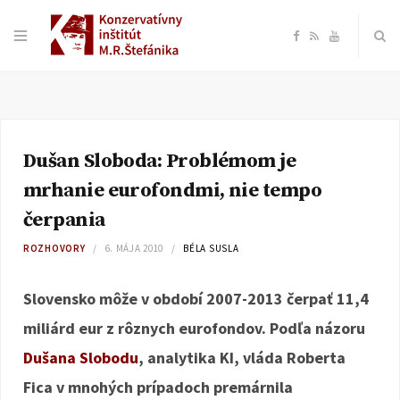
F
R
Y
a
S
o
c
S
u
Dušan Sloboda: Problémom je
e
T
mrhanie eurofondmi, nie tempo
b
u
čerpania
ROZHOVORY
6. MÁJA 2010
BÉLA SUSLA
o
b
Slovensko môže v období 2007-2013 čerpať 11,4
o
e
miliárd eur z rôznych eurofondov. Podľa názoru
k
Dušana Slobodu
, analytika KI, vláda Roberta
Fica v mnohých prípadoch premárnila