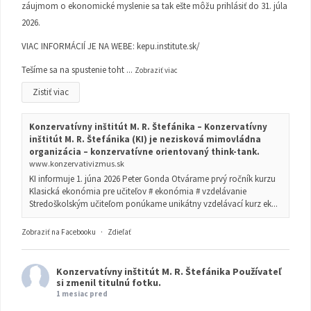
záujmom o ekonomické myslenie sa tak ešte môžu prihlásiť do 31. júla
2026.
VIAC INFORMÁCIÍ JE NA WEBE:
kepu.institute.sk/
Tešíme sa na spustenie toht
...
Zobraziť viac
Zistiť viac
Konzervatívny inštitút M. R. Štefánika – Konzervatívny
inštitút M. R. Štefánika (KI) je nezisková mimovládna
organizácia – konzervatívne orientovaný think-tank.
www.konzervativizmus.sk
KI informuje 1. júna 2026 Peter Gonda Otvárame prvý ročník kurzu
Klasická ekonómia pre učiteľov # ekonómia # vzdelávanie
Stredoškolským učiteľom ponúkame unikátny vzdelávací kurz ek...
Zobraziť na Facebooku
·
Zdieľať
Konzervatívny inštitút M. R. Štefánika
Používateľ
si zmenil titulnú fotku.
1 mesiac pred