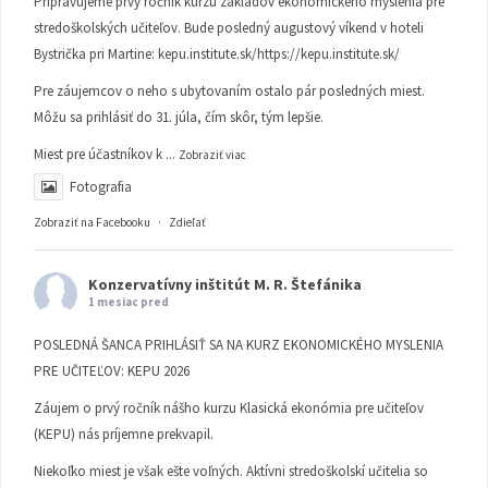
Pripravujeme prvý ročník kurzu základov ekonomického myslenia pre
stredoškolských učiteľov. Bude posledný augustový víkend v hoteli
Bystrička pri Martine:
kepu.institute.sk/https://kepu.institute.sk/
Pre záujemcov o neho s ubytovaním ostalo pár posledných miest.
Môžu sa prihlásiť do 31. júla, čím skôr, tým lepšie.
Miest pre účastníkov k
...
Zobraziť viac
Fotografia
Zobraziť na Facebooku
·
Zdieľať
Konzervatívny inštitút M. R. Štefánika
1 mesiac pred
POSLEDNÁ ŠANCA PRIHLÁSIŤ SA NA KURZ EKONOMICKÉHO MYSLENIA
PRE UČITEĽOV: KEPU 2026
Záujem o prvý ročník nášho kurzu Klasická ekonómia pre učiteľov
(KEPU) nás príjemne prekvapil.
Niekoľko miest je však ešte voľných. Aktívni stredoškolskí učitelia so