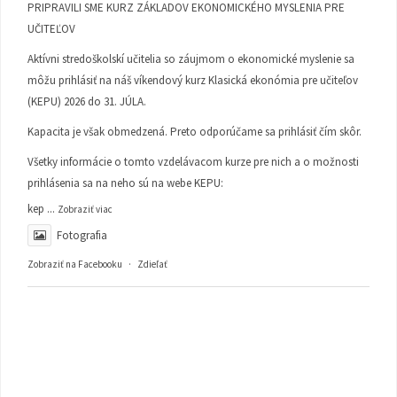
PRIPRAVILI SME KURZ ZÁKLADOV EKONOMICKÉHO MYSLENIA PRE
UČITEĽOV
Aktívni stredoškolskí učitelia so záujmom o ekonomické myslenie sa
môžu prihlásiť na náš víkendový kurz Klasická ekonómia pre učiteľov
(KEPU) 2026 do 31. JÚLA.
Kapacita je však obmedzená. Preto odporúčame sa prihlásiť čím skôr.
Všetky informácie o tomto vzdelávacom kurze pre nich a o možnosti
prihlásenia sa na neho sú na webe KEPU:
kep
...
Zobraziť viac
Fotografia
Zobraziť na Facebooku
·
Zdieľať