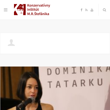
F
R
Y
a
S
o
c
S
u
e
T
b
u
o
b
o
e
k