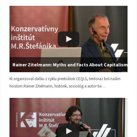
Rainer Zitelmann: Myths and Facts About Capitalism
KI organizoval ďalšiu z cyklu prednášok CEQLS, tentoraz bol naším
hosťom Rainer Zitelmann, historik, sociológ a autor be…