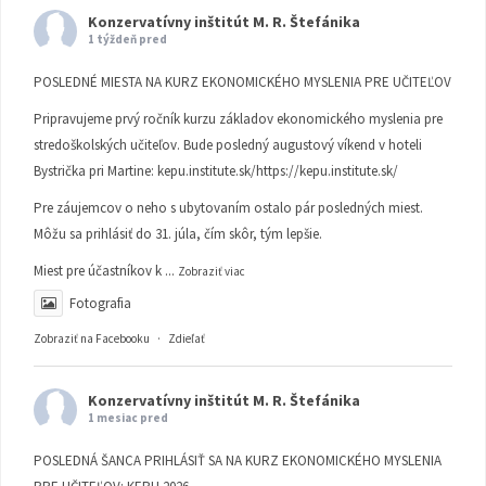
Konzervatívny inštitút M. R. Štefánika
1 týždeň pred
POSLEDNÉ MIESTA NA KURZ EKONOMICKÉHO MYSLENIA PRE UČITEĽOV
Pripravujeme prvý ročník kurzu základov ekonomického myslenia pre
stredoškolských učiteľov. Bude posledný augustový víkend v hoteli
Bystrička pri Martine:
kepu.institute.sk/https://kepu.institute.sk/
Pre záujemcov o neho s ubytovaním ostalo pár posledných miest.
Môžu sa prihlásiť do 31. júla, čím skôr, tým lepšie.
Miest pre účastníkov k
...
Zobraziť viac
Fotografia
Zobraziť na Facebooku
·
Zdieľať
Konzervatívny inštitút M. R. Štefánika
1 mesiac pred
POSLEDNÁ ŠANCA PRIHLÁSIŤ SA NA KURZ EKONOMICKÉHO MYSLENIA