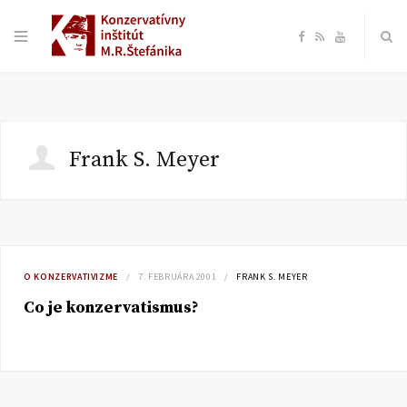
F
R
Y
a
S
o
c
S
u
Frank S. Meyer
e
T
b
u
o
b
O KONZERVATIVIZME
7. FEBRUÁRA 2001
FRANK S. MEYER
Co je konzervatismus?
o
e
k