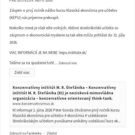
PRE UČITEĽOV: KEPU 2026
Záujem o prvý ročník nášho kurzu Klasická ekonómia pre učiteľov
(KEPU) nás príjemne prekvapil.
Niekoľko miest je však ešte voľných. Aktívni stredoškolskí učitelia so
záujmom o ekonomické myslenie sa tak ešte môžu prihlásiť do 31. júla
2026.
VIAC INFORMÁCIÍ JE NA WEBE:
kepu.institute.sk/
Tešíme sa na spustenie toht
...
Zobraziť viac
Zistiť viac
Konzervatívny inštitút M. R. Štefánika – Konzervatívny
inštitút M. R. Štefánika (KI) je nezisková mimovládna
organizácia – konzervatívne orientovaný think-tank.
www.konzervativizmus.sk
KI informuje 1. júna 2026 Peter Gonda Otvárame prvý ročník kurzu
Klasická ekonómia pre učiteľov # ekonómia # vzdelávanie
Stredoškolským učiteľom ponúkame unikátny vzdelávací kurz ek...
Zobraziť na Facebooku
·
Zdieľať