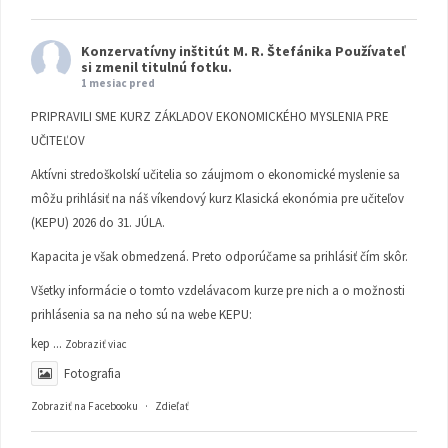
Konzervatívny inštitút M. R. Štefánika
Používateľ
si zmenil titulnú fotku.
1 mesiac pred
PRIPRAVILI SME KURZ ZÁKLADOV EKONOMICKÉHO MYSLENIA PRE
UČITEĽOV
Aktívni stredoškolskí učitelia so záujmom o ekonomické myslenie sa
môžu prihlásiť na náš víkendový kurz Klasická ekonómia pre učiteľov
(KEPU) 2026 do 31. JÚLA.
Kapacita je však obmedzená. Preto odporúčame sa prihlásiť čím skôr.
Všetky informácie o tomto vzdelávacom kurze pre nich a o možnosti
prihlásenia sa na neho sú na webe KEPU:
kep
...
Zobraziť viac
Fotografia
Zobraziť na Facebooku
·
Zdieľať