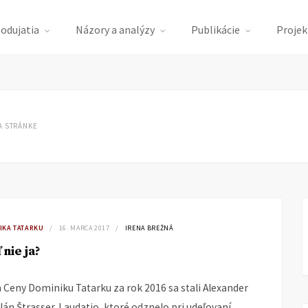
podujatia
Názory a analýzy
Publikácie
Projek
A STRÁNKE
IKA TATARKU
16. MARCA 2017
IRENA BREŽNÁ
 nie ja?
 Ceny Dominiku Tatarku za rok 2016 sa stali Alexander
Ján Štrasser. Laudatio, ktoré odznelo pri udeľovaní