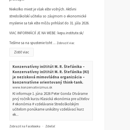
Niekoľko miest je však ešte voľných. Aktívni
stredoškolskí učitelia so záujmom o ekonomické
myslenie sa tak ešte môžu prihlásiť do 31. júla 2026.
VIAC INFORMÁCIÍ JE NA WEBE:
kepu.institute.sk/
Tešíme sa na spustenie toht
...
Zobraziť viac
Zistiť viac
Konzervatívny inštitút M. R. Štefánika –
Konzervatívny inštitút M. R. Štefánika (KI)
je nezisková mimovládna organizácia –
konzervatívne orientovaný think-tank.
www.konzervativizmus.sk
KI informuje 1. júna 2026 Peter Gonda Otvárame
prvý ročník kurzu Klasická ekonómia pre učiteľov
# ekonómia # vzdelávanie Stredoškolským
učiteľom ponúkame unikátny vzdelávací kurz
ek...
Zobraziť na Facebooku
·
Zdieľať