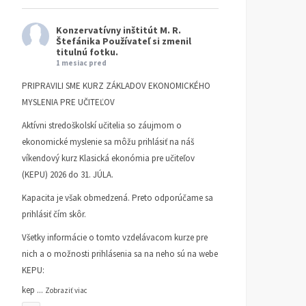
Konzervatívny inštitút M. R.
Štefánika
Používateľ si zmenil
titulnú fotku.
1 mesiac pred
PRIPRAVILI SME KURZ ZÁKLADOV EKONOMICKÉHO
MYSLENIA PRE UČITEĽOV
Aktívni stredoškolskí učitelia so záujmom o
ekonomické myslenie sa môžu prihlásiť na náš
víkendový kurz Klasická ekonómia pre učiteľov
(KEPU) 2026 do 31. JÚLA.
Kapacita je však obmedzená. Preto odporúčame sa
prihlásiť čím skôr.
Všetky informácie o tomto vzdelávacom kurze pre
nich a o možnosti prihlásenia sa na neho sú na webe
KEPU:
kep
...
Zobraziť viac