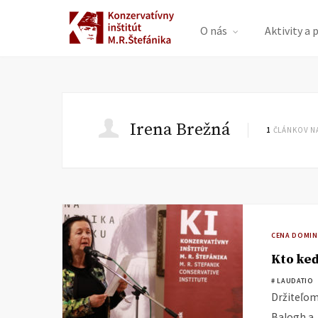
O nás
Aktivity a 
Irena Brežná
1
ČLÁNKOV N
CENA DOMIN
Kto keď
# LAUDATIO
Držiteľom
Balogh a 