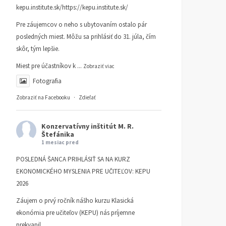
kepu.institute.sk/https://kepu.institute.sk/
Pre záujemcov o neho s ubytovaním ostalo pár
posledných miest. Môžu sa prihlásiť do 31. júla, čím
skôr, tým lepšie.
Miest pre účastníkov k
...
Zobraziť viac
Fotografia
Zobraziť na Facebooku
·
Zdieľať
Konzervatívny inštitút M. R.
Štefánika
1 mesiac pred
POSLEDNÁ ŠANCA PRIHLÁSIŤ SA NA KURZ
EKONOMICKÉHO MYSLENIA PRE UČITEĽOV: KEPU
2026
Záujem o prvý ročník nášho kurzu Klasická
ekonómia pre učiteľov (KEPU) nás príjemne
prekvapil.