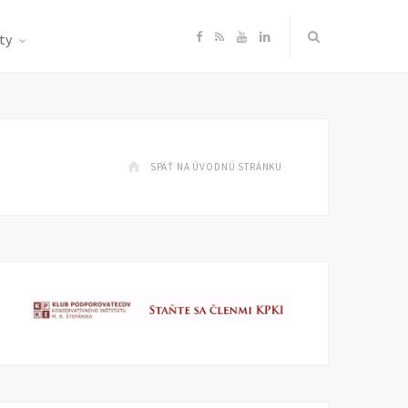
F
R
Y
L
ty
a
S
o
i
c
S
u
n
SPÄŤ NA ÚVODNÚ STRÁNKU
e
T
k
b
u
e
o
b
d
o
e
I
k
n