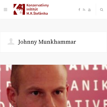
F
R
Y
a
S
o
c
S
u
Johnny Munkhammar
e
T
b
u
o
b
o
e
k