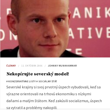
ČLÁNKY
11. OKTÓBRA 2006
JOHNNY MUNKHAMMAR
Nekopírujte severský model!
# KONZERVATÍVNE LISTY
# SOCIÁLNY ŠTÁT
Severské krajiny si svoj prvotný úspech vybudovali, keď sa
výrazne orientovali na trhovú ekonomiku s nízkymi
daňami a malým štátom. Keď zakúsili socializmus, úspech
sa vytratil a problémy nakopili.