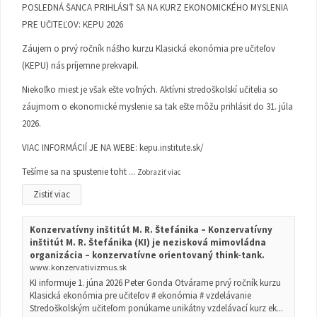
POSLEDNÁ ŠANCA PRIHLÁSIŤ SA NA KURZ EKONOMICKÉHO MYSLENIA
PRE UČITEĽOV: KEPU 2026
Záujem o prvý ročník nášho kurzu Klasická ekonómia pre učiteľov
(KEPU) nás príjemne prekvapil.
Niekoľko miest je však ešte voľných. Aktívni stredoškolskí učitelia so
záujmom o ekonomické myslenie sa tak ešte môžu prihlásiť do 31. júla
2026.
VIAC INFORMÁCIÍ JE NA WEBE:
kepu.institute.sk/
Tešíme sa na spustenie toht
...
Zobraziť viac
Zistiť viac
Konzervatívny inštitút M. R. Štefánika – Konzervatívny
inštitút M. R. Štefánika (KI) je nezisková mimovládna
organizácia – konzervatívne orientovaný think-tank.
www.konzervativizmus.sk
KI informuje 1. júna 2026 Peter Gonda Otvárame prvý ročník kurzu
Klasická ekonómia pre učiteľov # ekonómia # vzdelávanie
Stredoškolským učiteľom ponúkame unikátny vzdelávací kurz ek...