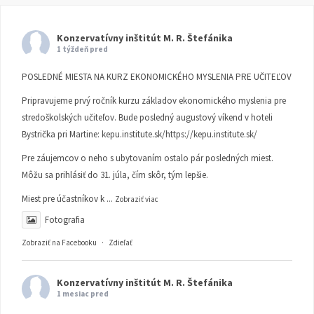
Konzervatívny inštitút M. R. Štefánika
1 týždeň pred
POSLEDNÉ MIESTA NA KURZ EKONOMICKÉHO MYSLENIA PRE UČITEĽOV
Pripravujeme prvý ročník kurzu základov ekonomického myslenia pre
stredoškolských učiteľov. Bude posledný augustový víkend v hoteli
Bystrička pri Martine:
kepu.institute.sk/https://kepu.institute.sk/
Pre záujemcov o neho s ubytovaním ostalo pár posledných miest.
Môžu sa prihlásiť do 31. júla, čím skôr, tým lepšie.
Miest pre účastníkov k
...
Zobraziť viac
Fotografia
Zobraziť na Facebooku
·
Zdieľať
Konzervatívny inštitút M. R. Štefánika
1 mesiac pred