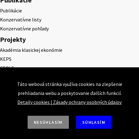
Publikácie
Konzervatívne listy
Konzervatívne pohľady
Projekty
Akadémia klasickej ekonómie
KEPS
CEQLS
Cena Dominika Tatarku
Táto webová stránka využíva cookies na zlepšenie
Cena Ernesta Valka
prehliadania webu a poskytovanie ďalších funkcií.
Študentská esej
Detaily cookies
|
Zásady ochrany osobných údajov
Deň daňového odbremenenia
NESÚHLASÍM
SÚHLASÍM
Nahor