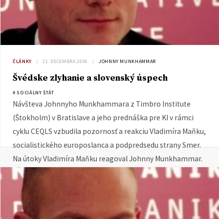
ČLÁNKY
21. DECEMBRA 2006
JOHNNY MUNKHAMMAR
Švédske zlyhanie a slovenský úspech
# SOCIÁLNY ŠTÁT
Návšteva Johnnyho Munkhammara z Timbro Institute
(Štokholm) v Bratislave a jeho prednáška pre KI v rámci
cyklu CEQLS vzbudila pozornosť a reakciu Vladimíra Maňku,
socialistického europoslanca a podpredsedu strany Smer.
Na útoky Vladimíra Maňku reagoval Johnny Munkhammar.