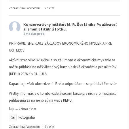
Zobraziť na Facebooku
·
Zdieľať
Konzervatívny inštitút M. R. Štefánika
Používateľ
si zmenil titulnú fotku.
1 mesiac pred
PRIPRAVILI SME KURZ ZÁKLADOV EKONOMICKÉHO MYSLENIA PRE
UČITEĽOV
Aktívni stredoškolskí učitelia so záujmom o ekonomické myslenie sa
môžu prihlásiť na náš víkendový kurz Klasická ekonómia pre učiteľov
(KEPU) 2026 do 31. JÚLA.
Kapacita je však obmedzená. Preto odporúčame sa prihlásiť čím skôr.
Všetky informácie o tomto vzdelávacom kurze pre nich a o možnosti
prihlásenia sa na neho sú na webe KEPU:
kep
...
Zobraziť viac
Fotografia
Zobraziť na Facebooku
·
Zdieľať