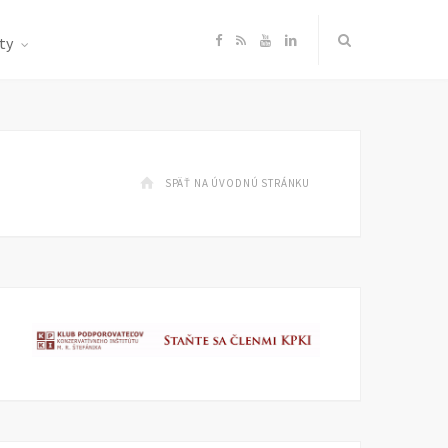
F
R
Y
L
ty
a
S
o
i
c
S
u
n
SPÄŤ NA ÚVODNÚ STRÁNKU
e
T
k
b
u
e
o
b
d
o
e
I
k
n