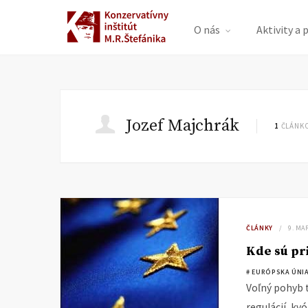
O nás
Aktivity a 
Jozef Majchrák
1
ČLÁNKO
ČLÁNKY
9. MA
Kde sú pr
# EURÓPSKA ÚNI
Voľný pohyb 
regulácií, kv