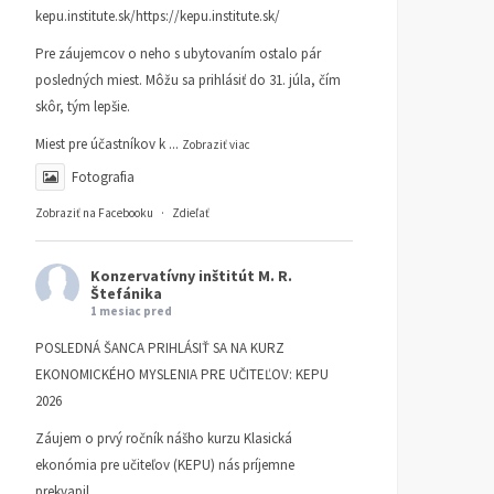
kepu.institute.sk/https://kepu.institute.sk/
Pre záujemcov o neho s ubytovaním ostalo pár
posledných miest. Môžu sa prihlásiť do 31. júla, čím
skôr, tým lepšie.
Miest pre účastníkov k
...
Zobraziť viac
Fotografia
Zobraziť na Facebooku
·
Zdieľať
Konzervatívny inštitút M. R.
Štefánika
1 mesiac pred
POSLEDNÁ ŠANCA PRIHLÁSIŤ SA NA KURZ
EKONOMICKÉHO MYSLENIA PRE UČITEĽOV: KEPU
2026
Záujem o prvý ročník nášho kurzu Klasická
ekonómia pre učiteľov (KEPU) nás príjemne
prekvapil.