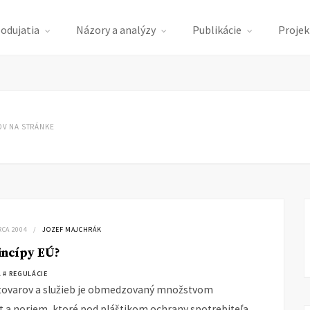
podujatia
Názory a analýzy
Publikácie
Projek
V NA STRÁNKE
RCA 2004
JOZEF MAJCHRÁK
incípy EÚ?
A
# REGULÁCIE
tovarov a služieb je obmedzovaný množstvom
ót a noriem, ktoré pod pláštikom ochrany spotrebiteľa