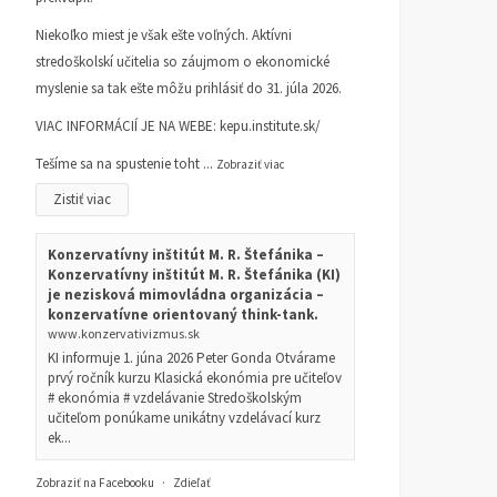
Niekoľko miest je však ešte voľných. Aktívni
stredoškolskí učitelia so záujmom o ekonomické
myslenie sa tak ešte môžu prihlásiť do 31. júla 2026.
VIAC INFORMÁCIÍ JE NA WEBE:
kepu.institute.sk/
Tešíme sa na spustenie toht
...
Zobraziť viac
Zistiť viac
Konzervatívny inštitút M. R. Štefánika –
Konzervatívny inštitút M. R. Štefánika (KI)
je nezisková mimovládna organizácia –
konzervatívne orientovaný think-tank.
www.konzervativizmus.sk
KI informuje 1. júna 2026 Peter Gonda Otvárame
prvý ročník kurzu Klasická ekonómia pre učiteľov
# ekonómia # vzdelávanie Stredoškolským
učiteľom ponúkame unikátny vzdelávací kurz
ek...
Zobraziť na Facebooku
·
Zdieľať