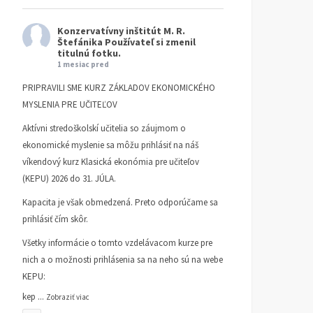
Konzervatívny inštitút M. R.
Štefánika
Používateľ si zmenil
titulnú fotku.
1 mesiac pred
PRIPRAVILI SME KURZ ZÁKLADOV EKONOMICKÉHO
MYSLENIA PRE UČITEĽOV
Aktívni stredoškolskí učitelia so záujmom o
ekonomické myslenie sa môžu prihlásiť na náš
víkendový kurz Klasická ekonómia pre učiteľov
(KEPU) 2026 do 31. JÚLA.
Kapacita je však obmedzená. Preto odporúčame sa
prihlásiť čím skôr.
Všetky informácie o tomto vzdelávacom kurze pre
nich a o možnosti prihlásenia sa na neho sú na webe
KEPU:
kep
...
Zobraziť viac